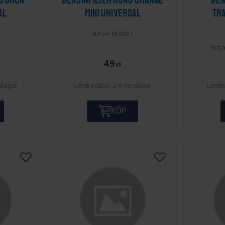
d grön
Bensinfilter rund orange
Ben
al
mini Universal
tr
BES027
49
KR
rdagar
2-5 vardagar
KÖP
Lägg till i önskelista
Lägg till i önskelis