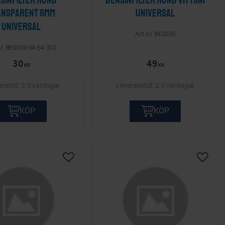
sinfilter rund
Bensinfilter rund vit mini
ansparent 6mm
Universal
Universal
BES035
BES039-04-54-301
30
49
KR
KR
2-5 vardagar
2-5 vardagar
KÖP
KÖP
ta
Lägg till i önskelista
Lägg ti