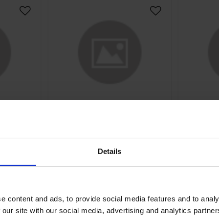
Lägg till i önskelista
Lägg till i önskelis
Piaggio
Bakbromswire Piaggio Ciao
Bakhju
Bakbromswire till Ciao.
Details
ao.
CIW002-17-727-02
2
95
KR
e content and ads, to provide social media features and to analy
rdagar
2-5 vardagar
 our site with our social media, advertising and analytics partn