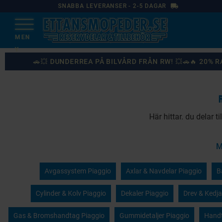
local_shipping
SNABBA LEVERANSER - 2-5 DAGAR
🚗💥 DUNDERREA PÅ BILVÅRD FRÅN RW! 💥🚗🔥 20%
Här hittar. du delar 
M
Avgassystem Piaggio
Axlar & Navdelar Piaggio
B
Cylinder & Kolv Piaggio
Dekaler Piaggio
Drev & Kedja
Gas & Bromshandtag Piaggio
Gummidetaljer Piaggio
Handt