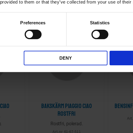
 provided to them or that they’ve collected from your use of their
KÖP
Preferences
Statistics
UTGÅENDE PROD
Lägg till i önskelista
Lägg till i önskelis
20
%
DENY
 Ciao
Bakskärm Piaggio Ciao
Bensinf
rostfri
.
Rostfri, polerad.
1
61-67-511