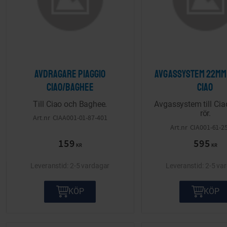
Avdragare Piaggio
Avgassystem 22mm 
Ciao/Baghee
Ciao
Till Ciao och Baghee.
Avgassystem till Ci
rör.
CIAA001-01-87-401
CIA001-61-2
159
595
KR
KR
2-5 vardagar
2-5 va
KÖP
KÖP