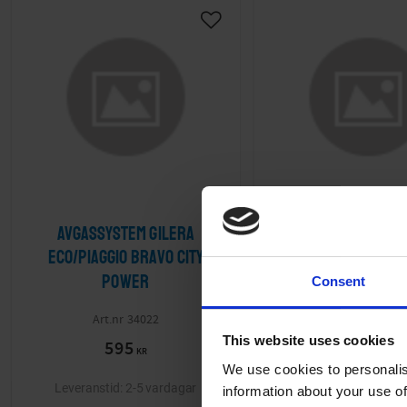
Lägg till i önskelista
Avgassystem Gilera
Avgassystem krom 
Eco/Piaggio Bravo City
Ciao
Power
Consent
Kromat. Till Ci
CI00372
34022
This website uses cookies
595
895
KR
KR
We use cookies to personalis
2-5 vardagar
2-5 va
information about your use of