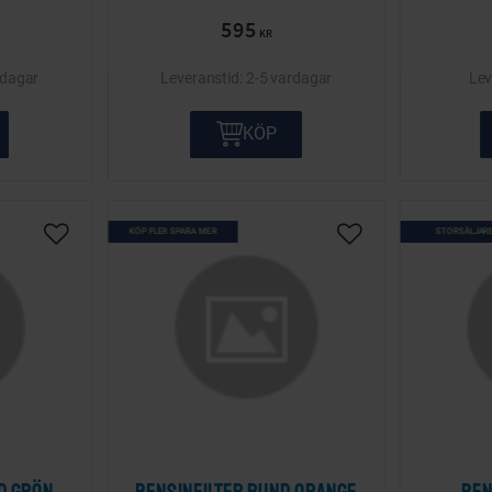
595
KR
rdagar
2-5 vardagar
KÖP
KÖP FLER SPARA MER
STORSÄLJAR
Lägg till i önskelista
Lägg till i önskelis