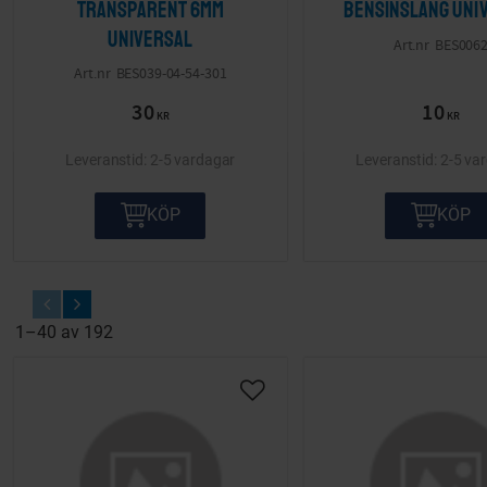
transparent 6mm
bensinslang Uni
Universal
BES006
BES039-04-54-301
30
10
KR
KR
2-5 vardagar
2-5 va
KÖP
KÖP
1–
40
av
192
Lägg till i önskelista