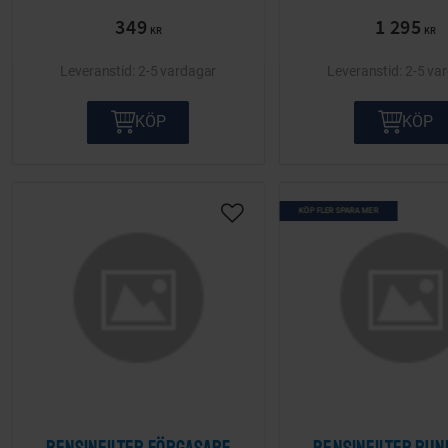
349
1 295
KR
KR
2-5 vardagar
2-5 va
KÖP
KÖP
KÖP FLER SPARA MER
Lägg till i önskelista