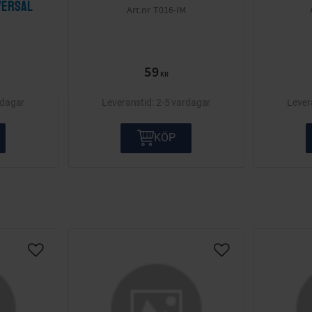
versal
T016-IM
2
59
KR
rdagar
2-5 vardagar
KÖP
Lägg till i önskelista
Lägg till i önskelis