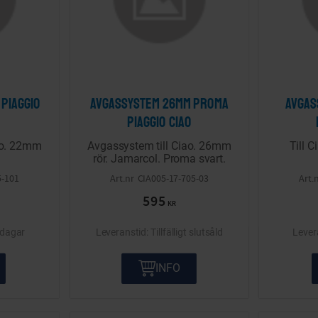
Piaggio
Avgassystem 26mm proma
Avgas
Piaggio Ciao
ao. 22mm
Avgassystem till Ciao. 26mm
Till 
rör. Jamarcol. Proma svart.
5-101
CIA005-17-705-03
595
KR
rdagar
Tillfälligt slutsåld
INFO