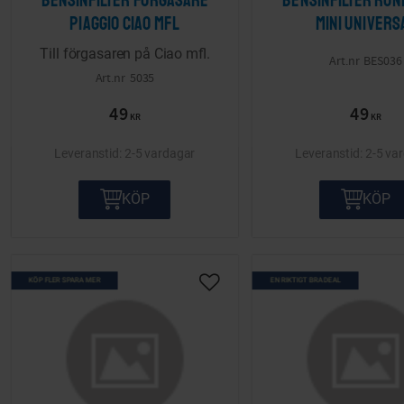
Bensinfilter förgasare
Bensinfilter run
Piaggio Ciao mfl
mini Univers
Till förgasaren på Ciao mfl.
BES036
5035
49
49
KR
KR
2-5 vardagar
2-5 va
KÖP
KÖP
KÖP FLER SPARA MER
EN RIKTIGT BRA DEAL
Lägg till i önskelista