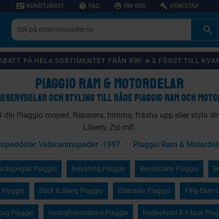
contact_mail
help
supervised_user_circle
build
KUNDTJÄNST
FAQ
OM OSS
VERKSTAD
 RABATT PÅ HELA SORTIMENTET FRÅN RW! 🔥⏳ FÖRST TILL KVA
PIAGGIO RAM & MOTORDELAR
RESERVDELAR OCH STYLING TILL BÅDE PIAGGIO RAM OCH MOTO
till din Piaggio moped. Reparera, trimma, fräsha upp eller styla di
Liberty, Zip mfl.
opeddelar Veteranmopeder -1997
Piaggio Ram & Motordel
ackspeglar Piaggio
Belysning Piaggio
Bensintank Piaggio
B
 Piaggio
Däck & Slang Piaggio
Eldetaljer Piaggio
Fälg-Eker-H
ag Piaggio
Hastighetsmätare Piaggio
Kedjeskydd & Kåpor Piag