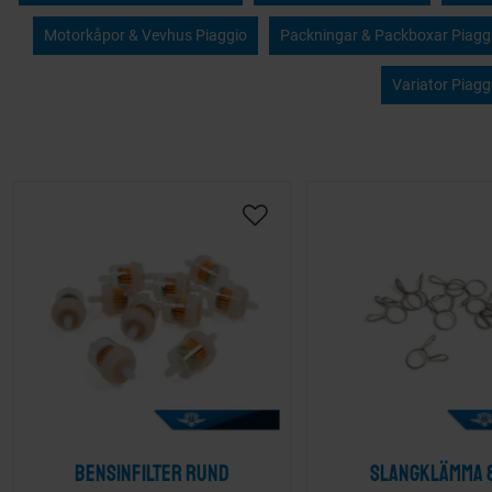
Motorkåpor & Vevhus Piaggio
Packningar & Packboxar Piagg
Variator Piagg
Bensinfilter rund
Slangklämma 