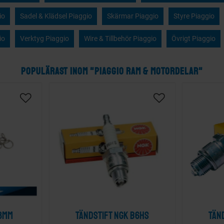
io
Sadel & Klädsel Piaggio
Skärmar Piaggio
Styre Piaggio
io
Verktyg Piaggio
Wire & Tillbehör Piaggio
Övrigt Piaggio
POPULÄRAST INOM "PIAGGIO RAM & MOTORDELAR"
8mm
Tändstift NGK B6HS
Tän