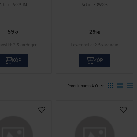
TV002-IM
FDW008
59
29
KR
KR
2-5 vardagar
2-5 vardagar
KÖP
KÖP
Välj sortering
V
ta
Lägg till i önskelista
Lägg ti