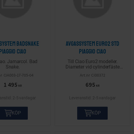
system Badsnake
Avgassystem Euro2 std
Piaggio Ciao
Piaggio Ciao
Ciao. Jamarcol. Bad
Till Ciao Euro2 modeller.
Snake.
Diameter vid cylinderfäste
23.5mm
CIA003-17-705-04
CI00372
1 495
695
KR
KR
2-5 vardagar
2-5 vardagar
KÖP
KÖP