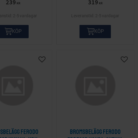
239
319
KR
KR
2-5 vardagar
2-5 vardagar
KÖP
KÖP
ta
Lägg till i önskelista
Lägg ti
sbelägg Ferodo
Bromsbelägg Ferodo