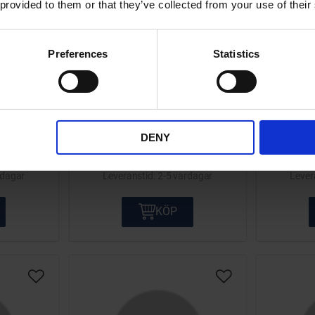
 provided to them or that they’ve collected from your use of their
erodo
Bromsbelägg Ferodo
Brom
Preferences
Statistics
eugeot,
FDB737P Yamaha
FDB892
.
17-5000-725
21
DENY
319
KR
rdagar
2-5 vardagar
KÖP
Lägg till i önskelista
Lägg till i önskelis