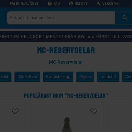
contact_mail
help
supervised_user_circle
build
KUNDTJÄNST
FAQ
OM OSS
VERKSTAD
 RABATT PÅ HELA SORTIMENTET FRÅN RW! 🔥⏳ FÖRST TILL KVA
MC-RESERVDELAR
MC-Reservdelar
erier
Olja & Kem
Bromsbelägg
Styren
Tändstift
Ver
POPULÄRAST INOM "MC-RESERVDELAR"