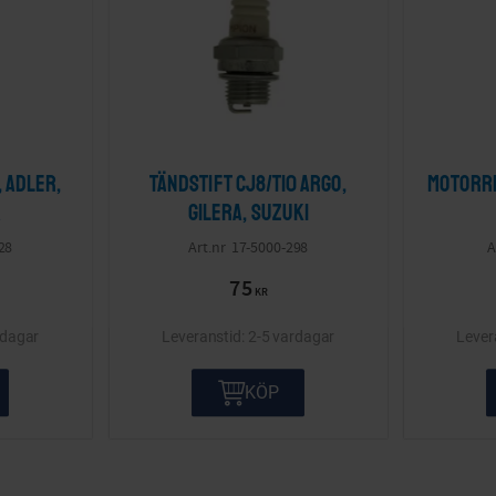
, Adler,
Tändstift CJ8/T10 Argo,
Motorre
a
Gilera, Suzuki
28
17-5000-298
75
KR
rdagar
2-5 vardagar
KÖP