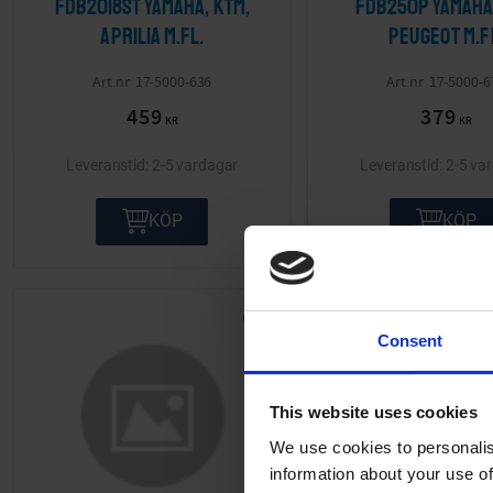
FDB2018ST Yamaha, KTM,
FDB250P Yamaha,
Aprilia m.fl.
Peugeot m.f
17-5000-636
17-5000-6
459
379
KR
KR
2-5 vardagar
2-5 va
KÖP
KÖP
Lägg till i önskelista
Consent
This website uses cookies
We use cookies to personalis
information about your use of