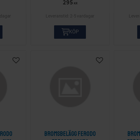
295
KR
rdagar
2-5 vardagar
KÖP
Lägg till i önskelista
Lägg till i önskelis
erodo
Bromsbelägg Ferodo
Brom