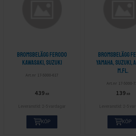
Bromsbelägg Ferodo
Bromsbelägg F
Kawasaki, Suzuki
Yamaha, Suzuki, A
m.fl.
17-5000-617
17-5000-7
439
139
KR
KR
2-5 vardagar
2-5 va
KÖP
KÖP