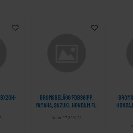
Lägg till i önskelista
Lägg till i önskelis
EBX20H-
Bromsbelägg FDB381PP,
Broms
Yamaha, Suzuki, Honda m.fl.
Honda,
8
17-5000-32