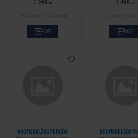
1 295
1 495
KR
KR
2-5 vardagar
2-5 va
KÖP
KÖP
Lägg till i önskelista
Bromsbelägg Ferodo
Bromsbelägg F