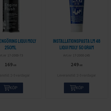
ngöring LIQUI MOLY
Installationspasta Lm 48
250ml
LIQUI MOLY 50 gram
17-2000-73
17-2000-245
169
249
KR
KR
2-5 vardagar
2-5 vardagar
KÖP
KÖP