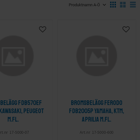
Välj sortering
V
ta
Lägg till i önskelista
Lägg ti
belägg FDB570EF
Bromsbelägg Ferodo
Kawasaki, Peugeot
FDB2005P Yamaha, KTM,
m.fl.
Aprilia m.fl.
17-5000-07
17-5000-600