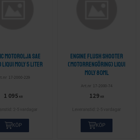
ic Motorolja Sae
Engine Flush Shooter
 LIQUI MOLY 5 liter
(Motorrengöring) LIQUI
MOLY 80ml
17-2000-229
17-2000-74
1 095
129
KR
KR
2-5 vardagar
2-5 vardagar
KÖP
KÖP