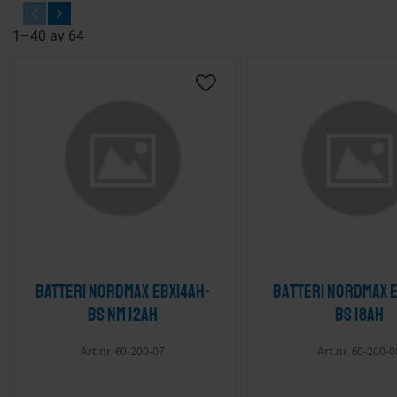
1–
40
av
64
Lägg till i önskelista
Batteri Nordmax EBX14AH-
Batteri Nordmax 
BS NM 12Ah
BS 18Ah
60-200-07
60-200-0