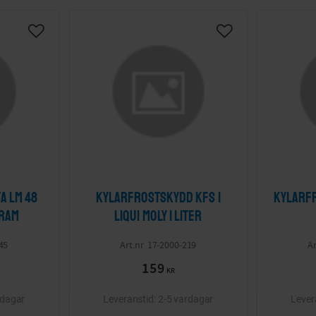
Lägg till i önskelista
Lägg till i önskelis
a Lm 48
Kylarfrostskydd Kfs 1
Kylarfr
gram
LIQUI MOLY 1 liter
45
17-2000-219
159
KR
rdagar
2-5 vardagar