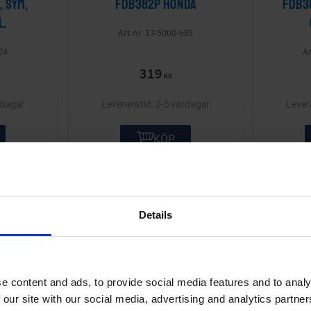
 SYM,
FDB382P Honda
FDB3
l.
17-5000-685
74
319
KR
rdagar
2-5 vardagar
KÖP
Lägg till i önskelista
Lägg till i önskelis
Details
e content and ads, to provide social media features and to analy
 our site with our social media, advertising and analytics partn