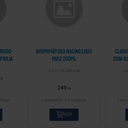
erodo
Bromsvätska Racing LIQUI
Class
prilia
MOLY 250ml
20W-50
17-2000-214
28
249
KR
rdagar
2-5 vardagar
KÖP