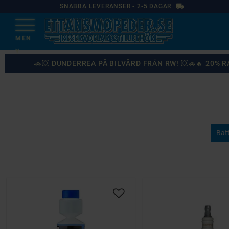
local_shipping
SNABBA LEVERANSER - 2-5 DAGAR
🚗💥 DUNDERREA PÅ BILVÅRD FRÅN RW! 💥🚗🔥 20%
Batt