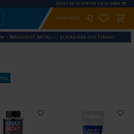
payment
SÄKRA BETALNINGAR VIA KLARNA
login
ÖNSKELISTA
KUNDVA
RN – BEGRÄNSAT ANTAL! 👉 KLICKA HÄR OCH FYNDA!
ktyg