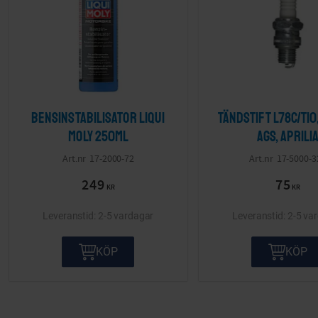
Bensinstabilisator LIQUI
Tändstift L78C/T10
MOLY 250ml
AGS, Aprili
17-2000-72
17-5000-3
249
75
KR
KR
2-5 vardagar
2-5 va
KÖP
KÖP