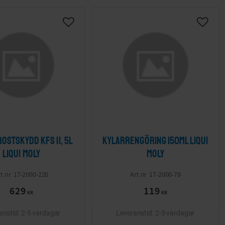
ta
Lägg till i önskelista
Lägg ti
ostskydd Kfs 11, 5l
Kylarrengöring 150ml LIQUI
LIQUI MOLY
MOLY
17-2000-220
17-2000-78
629
119
KR
KR
2-5 vardagar
2-5 vardagar