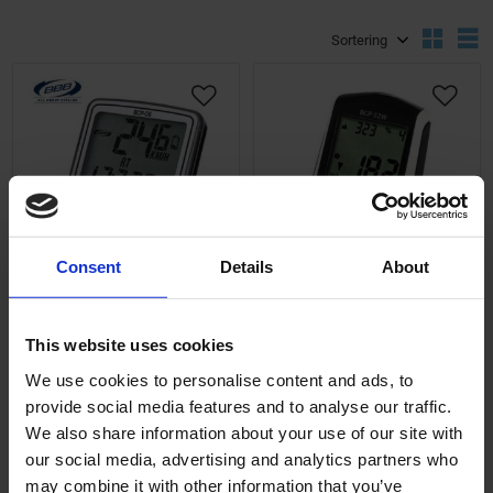
Välj sortering
V
Lägg till i önskelista
Lägg ti
Consent
Details
About
Cykeldator BBB
Cykeldator BBB
DashBoard 10
DigiBoard
This website uses cookies
Cykeldator med lättläst
Cykeldator som kan det
display och som är
lilla extra. Förutom de
We use cookies to personalise content and ads, to
enkel att manövrera
vanliga funktionerna
provide social media features and to analyse our traffic.
18-BCP-06
18-BCP-5207
och ställa in. Kan
har den också trådlös
We also share information about your use of our site with
395
1 495
monteras både på styre
ANT+med både
KR
KR
our social media, advertising and analytics partners who
och styrstam och är
hastighet, kadens
vattentät.
(tillbehör) och puls.
may combine it with other information that you’ve
2-5 vardagar
2-5 vardagar