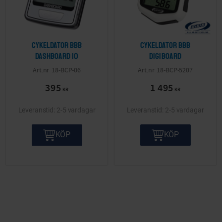
Cykeldator BBB
Cykeldator BBB
DashBoard 10
DigiBoard
18-BCP-06
18-BCP-5207
395
1 495
KR
KR
2-5 vardagar
2-5 vardagar
KÖP
KÖP