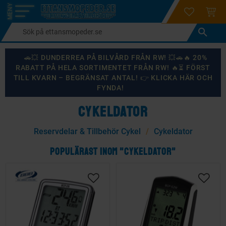
login
ÖNSKELI
KUND
Meny
🚗💥 DUNDERREA PÅ BILVÅRD FRÅN RW! 💥🚗🔥 20%
RABATT PÅ HELA SORTIMENTET FRÅN RW! 🔥⏳ FÖRST
TILL KVARN – BEGRÄNSAT ANTAL! 👉 KLICKA HÄR OCH
FYNDA!
CYKELDATOR
Reservdelar & Tillbehör Cykel
Cykeldator
POPULÄRAST INOM "CYKELDATOR"