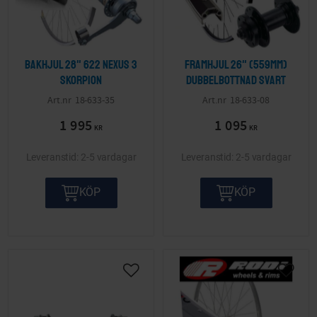
Bakhjul 28" 622 Nexus 3
Framhjul 26" (559mm)
Skorpion
dubbelbottnad svart
18-633-35
18-633-08
1 995
1 095
KR
KR
2-5 vardagar
2-5 vardagar
KÖP
KÖP