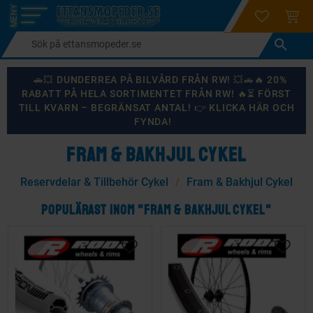
login
ÖNSKELI
KUND
Meny
🚗💥 DUNDERREA PÅ BILVÅRD FRÅN RW! 💥🚗🔥 20%
RABATT PÅ HELA SORTIMENTET FRÅN RW! 🔥⏳ FÖRST
TILL KVARN – BEGRÄNSAT ANTAL! 👉 KLICKA HÄR OCH
FYNDA!
FRAM & BAKHJUL CYKEL
Reservdelar & Tillbehör Cykel
Fram & Bakhjul Cykel
POPULÄRAST INOM "FRAM & BAKHJUL CYKEL"