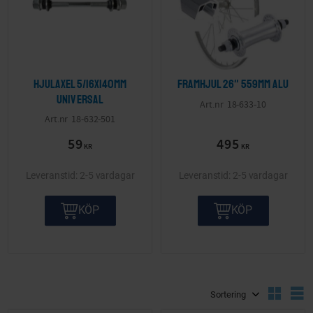
Hjulaxel 5/16x140mm
Framhjul 26" 559mm alu
Universal
18-633-10
18-632-501
59
495
KR
KR
2-5 vardagar
2-5 vardagar
KÖP
KÖP
Välj sortering
V