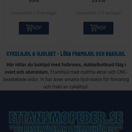
59
395
KR
KR
2-5 vardagar
2-5 vardagar
KÖP
KÖP
CYKELHJUL & HJULSET - LÖSA FRAMHJUL OCH BAKHJUL
Här hittar du bakhjul med fotbroms, dubbelbottnad fälg i
svart och aluminium.
Framhjul med rostfria ekrar och CNC-
bearbetade sidor. Vi har även smarta hjulväskor för förvaring
och frakt av cykelhjul.