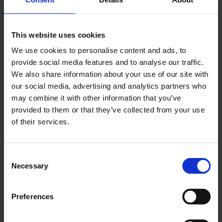
This website uses cookies
We use cookies to personalise content and ads, to
Lägg till i önskelista
Lägg ti
provide social media features and to analyse our traffic.
We also share information about your use of our site with
our social media, advertising and analytics partners who
may combine it with other information that you’ve
provided to them or that they’ve collected from your use
of their services.
Framhjul 26" 559mm alu
Fälg alu dubbel 19-622
svart 36H 28x1 5/8"
Framhjul. Fälgbredd 21
C
mm. Mutter.
Necessary
Fälg Dubbelbottnad
o
Aluminiumfälg, rostfria
TREK / 622x19 . SVART.
18-633-10
n
ekrar, aluminiumnav
MTB. Aluminium, 36
18-632-16
s
OLD 100mm. 26" (559)
hål, dubbel bottnad.
Preferences
495
349
CNC-bearbetade
e
KR
KR
fälgsidor. 36 Håls fälg
n