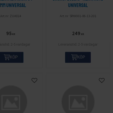
mm Universal
Universal
ZUA024
SRW001-06-13-201
95
249
KR
KR
2-5 vardagar
2-5 vardagar
KÖP
KÖP
ta
Lägg till i önskelista
Lägg ti