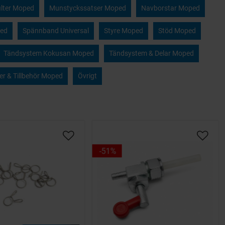
ilter Moped
Munstyckssatser Moped
Navborstar Moped
ped
Spännband Universal
Styre Moped
Stöd Moped
Tändsystem Kokusan Moped
Tändsystem & Delar Moped
er & Tillbehör Moped
Övrigt
51
%