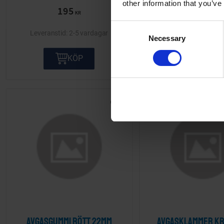
other information that you’ve
195
149
KR
KR
C
2-5 vardagar
2-5 va
Necessary
o
n
KÖP
KÖP
s
e
n
t
Lägg till i önskelista
S
e
l
e
c
t
i
o
n
Avgasgummi rött 22mm
Avgasklammer kr