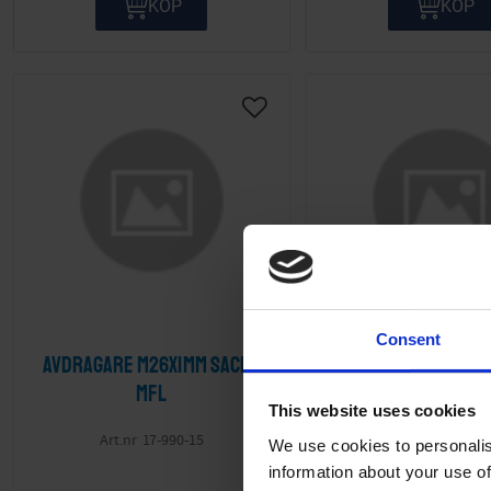
KÖP
KÖP
Lägg till i önskelista
Consent
Avdragare M26x1mm Sachs
Avdragare koppli
mfl
Maxi mfl.
This website uses cookies
Till Puch Maxi, pas
17-990-15
We use cookies to personalis
Baotian svängh
information about your use of
1011