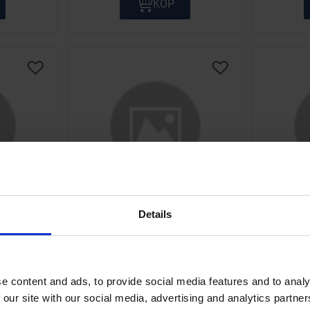
KÖP
Lägg till i önskelista
Lägg till i önskelis
Details
ng Puch
Avgasbandage Blå 10 meter
Avgasba
Universal
sar även
10 meter. 50mm bred.
10 m
e content and ads, to provide social media features and to analy
jul.
8717
 our site with our social media, advertising and analytics partn