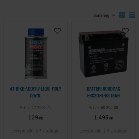
Välj sortering
V
Lägg till i önskelista
Lägg ti
4T Bike-Additiv LIQUI MOLY
Batteri Nordmax
125ml
EBX20HL-BS 18Ah
17-2000-71
60-200-09
129
1 495
KR
KR
2-5 vardagar
2-5 vardagar