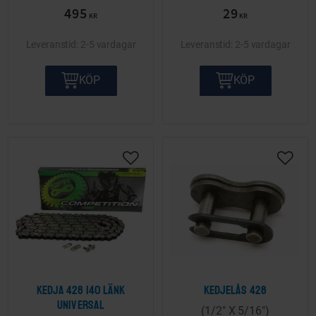
495
29
KR
KR
2-5 vardagar
2-5 vardagar
KÖP
KÖP
Lägg till i önskelista
Lägg ti
Kedja 428 140 länk
Kedjelås 428
Universal
(1/2" X 5/16")