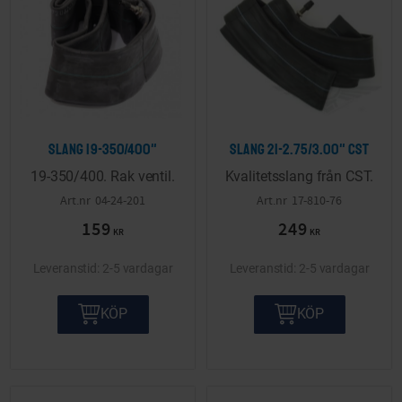
Slang 19-350/400"
Slang 21-2.75/3.00" CST
19-350/400. Rak ventil.
Kvalitetsslang från CST.
04-24-201
17-810-76
159
249
KR
KR
2-5 vardagar
2-5 vardagar
KÖP
KÖP