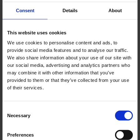
Consent
Details
About
Slang 18-3.25/3.50"
Slang 18-3.50/4.00" CST
Kvalitetsslang från CST.
This website uses cookies
17-810-63
17-810-64
We use cookies to personalise content and ads, to
95
249
provide social media features and to analyse our traffic.
KR
KR
We also share information about your use of our site with
2-5 vardagar
2-5 vardagar
our social media, advertising and analytics partners who
may combine it with other information that you’ve
KÖP
KÖP
provided to them or that they’ve collected from your use
of their services.
C
Necessary
Lägg till i önskelista
Lägg ti
o
n
s
Preferences
e