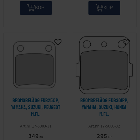
KÖP
KÖP
Lägg till i önskelista
Lägg ti
Bromsbelägg FDB250P,
Bromsbelägg FDB381PP,
Yamaha, Suzuki, Peugeot
Yamaha, Suzuki, Honda
m.fl.
m.fl.
17-5000-31
17-5000-32
349
295
KR
KR