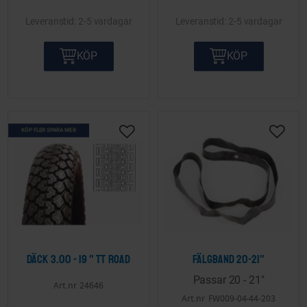
2-5 vardagar
2-5 vardagar
KÖP
KÖP
KÖP FLER SPARA MER
Lägg till i önskelista
Lägg ti
Däck 3.00 - 19 " TT Road
Fälgband 20-21"
Passar 20 - 21"
24646
FW009-04-44-203