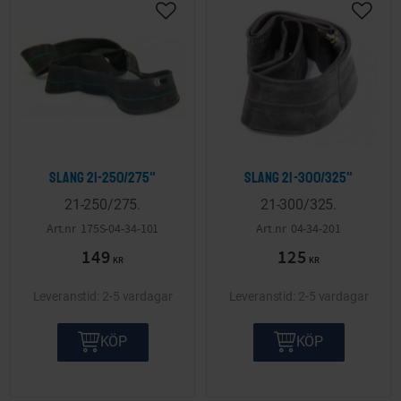
Lägg till i önskelista
Lägg ti
Slang 21-250/275"
Slang 21-300/325"
21-250/275.
21-300/325.
175S-04-34-101
04-34-201
149
125
KR
KR
2-5 vardagar
2-5 vardagar
KÖP
KÖP