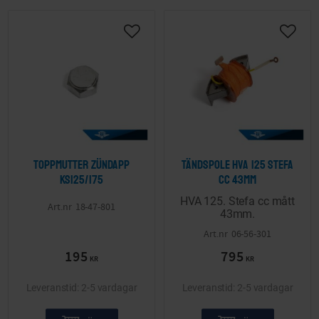
Lägg till i önskelista
Lägg ti
Toppmutter Zündapp
Tändspole HVA 125 Stefa
KS125/175
cc 43mm
HVA 125. Stefa cc mått
18-47-801
43mm.
06-56-301
195
795
KR
KR
2-5 vardagar
2-5 vardagar