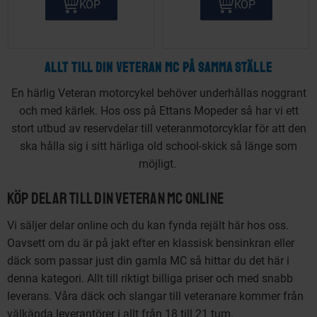
KÖP
KÖP
ALLT TILL DIN VETERAN MC PÅ SAMMA STÄLLE
En härlig Veteran motorcykel behöver underhållas noggrant
och med kärlek. Hos oss på Ettans Mopeder så har vi ett
stort utbud av reservdelar till veteranmotorcyklar för att den
ska hålla sig i sitt härliga old school-skick så länge som
möjligt.
Köp delar till din Veteran MC online
Vi säljer delar online och du kan fynda rejält här hos oss.
Oavsett om du är på jakt efter en klassisk bensinkran eller
däck som passar just din gamla MC så hittar du det här i
denna kategori. Allt till riktigt billiga priser och med snabb
leverans. Våra däck och slangar till veteranare kommer från
välkända leverantörer i allt från 18 till 21 tum.