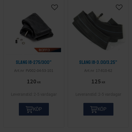
Slang 18-275/300"
Slang 18-3.00/3.25"
FV002-04-53-101
17-810-62
120
125
KR
KR
2-5 vardagar
2-5 vardagar
KÖP
KÖP