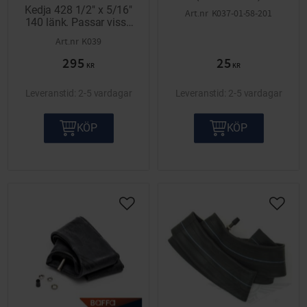
Kedja 428 1/2" x 5/16"
K037-01-58-201
140 länk. Passar vissa
lättviktare och MC.
K039
295
25
KR
KR
2-5 vardagar
2-5 vardagar
KÖP
KÖP
Lägg till i önskelista
Lägg ti