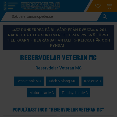
login
ÖNSKELI
KUND
Meny
🚗💥 DUNDERREA PÅ BILVÅRD FRÅN RW! 💥🚗🔥 20%
RABATT PÅ HELA SORTIMENTET FRÅN RW! 🔥⏳ FÖRST
TILL KVARN – BEGRÄNSAT ANTAL! 👉 KLICKA HÄR OCH
FYNDA!
RESERVDELAR VETERAN MC
Reservdelar Veteran MC
Bensintank MC
Däck & Slang MC
Kedjor MC
Motordelar MC
Tändsystem MC
POPULÄRAST INOM "RESERVDELAR VETERAN MC"