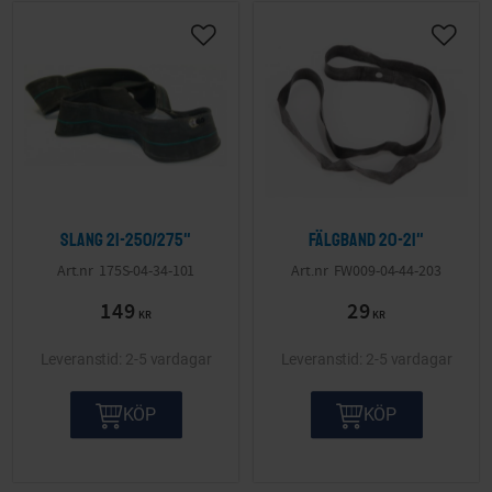
Slang 21-250/275"
Fälgband 20-21"
175S-04-34-101
FW009-04-44-203
149
29
KR
KR
2-5 vardagar
2-5 vardagar
KÖP
KÖP