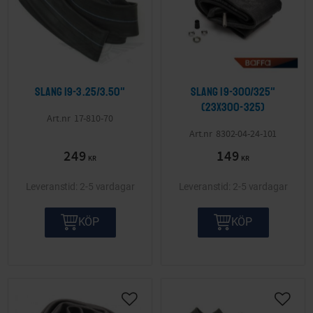
Slang 19-3.25/3.50"
Slang 19-300/325"
(23x300-325)
17-810-70
8302-04-24-101
249
149
KR
KR
2-5 vardagar
2-5 vardagar
KÖP
KÖP
Lägg till i önskelista
Lägg ti