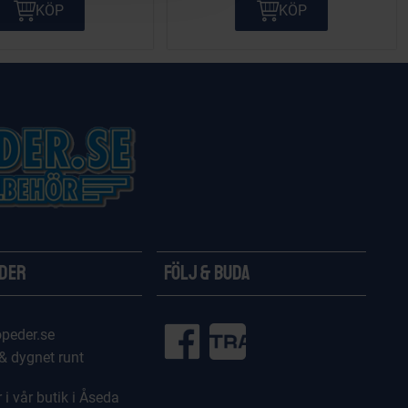
KÖP
KÖP
ider
Följ & Buda
peder.se
 & dygnet runt
 i vår butik i Åseda