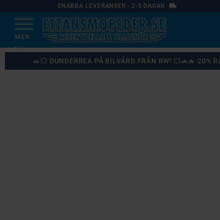
local_shipping
SNABBA LEVERANSER - 2-5 DAGAR
🚗💥 DUNDERREA PÅ BILVÅRD FRÅN RW! 💥🚗🔥 20%