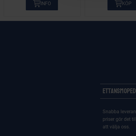
INFO
KÖP
t
i
o
n
Ettansmoped
Snabba leveran
priser gör det til
att välja oss.