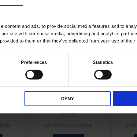
Lägg till i önskelista
Lägg till i önskelis
e content and ads, to provide social media features and to analy
 our site with our social media, advertising and analytics partn
 provided to them or that they’ve collected from your use of their
Preferences
Statistics
tas Mc19
Däck 130/90-10" Mitas Mc17
Däck 80
off road
R
t pris.
Kvalitesdäck till rätt pris.
Få ut d
och gör
4
17-808-64
DENY
ävent
konstrue
895
typer av
KR
rdagar
2-5 vardagar