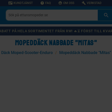
contact_mail
help
supervised_user_circle
build
KUNDTJÄNST
FAQ
OM OSS
VERKSTAD
 RABATT PÅ HELA SORTIMENTET FRÅN RW! 🔥⏳ FÖRST TILL KVA
MOPEDDÄCK NABBADE "MITAS"
Däck Moped-Scooter-Enduro
Mopeddäck Nabbade "Mitas"