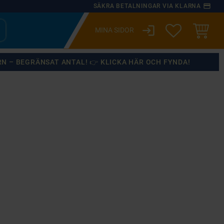
payment
SÄKRA BETALNINGAR VIA KLARNA
login
ÖNSKELISTA
KUNDVA
RN – BEGRÄNSAT ANTAL! 👉 KLICKA HÄR OCH FYNDA!