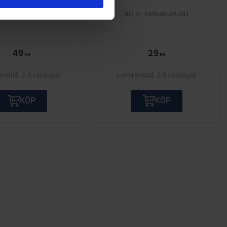
blanost
T048-05-34-201
49
29
KR
KR
2-5 vardagar
2-5 vardagar
KÖP
KÖP
ta