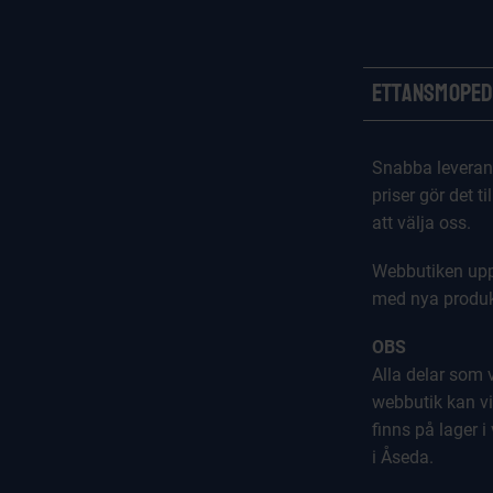
Ettansmoped
Snabba leveran
priser gör det til
att välja oss.
Webbutiken upp
med nya produk
OBS
Alla delar som vi
webbutik kan vi
finns på lager i
i Åseda.