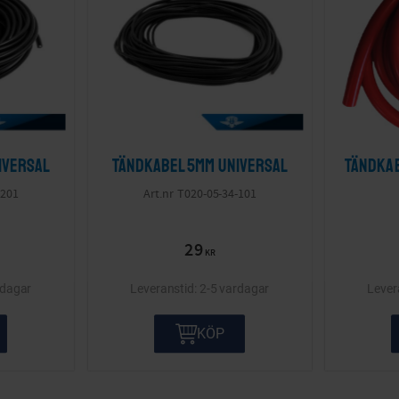
iversal
Tändkabel 5mm Universal
Tändkab
-201
T020-05-34-101
29
KR
rdagar
2-5 vardagar
KÖP