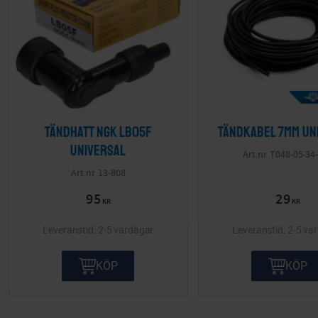
Tändhatt NGK LB05F
Tändkabel 7mm Un
Universal
T048-05-34
13-808
95
29
KR
KR
2-5 vardagar
2-5 va
KÖP
KÖP