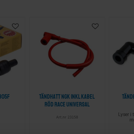
Lägg till i önskelista
Lägg till i önskelis
B05F
Tändhatt NGK inkl kabel
Tänd
röd Race Universal
Lyser i
23158
mo