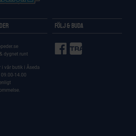
ider
Följ & Buda
peder.se
 & dygnet runt
 i vår butik i Åseda
 09.00-14.00
enligt
kommelse.