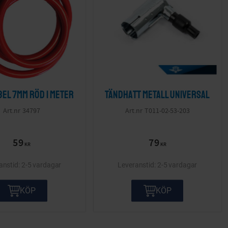
el 7mm röd 1 meter
Tändhatt metall Universal
34797
T011-02-53-203
59
79
KR
KR
2-5 vardagar
2-5 vardagar
KÖP
KÖP