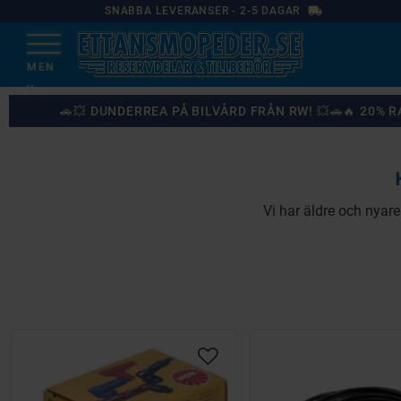
local_shipping
SNABBA LEVERANSER - 2-5 DAGAR
🚗💥 DUNDERREA PÅ BILVÅRD FRÅN RW! 💥🚗🔥 20%
Vi har äldre och nyare