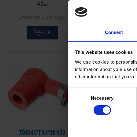
40
95
KR
KR
2-5 vardagar
2-5 va
Consent
KÖP
KÖP
This website uses cookies
KÖP FLER SPARA MER
We use cookies to personalis
Lägg till i önskelista
information about your use of
other information that you’ve
C
Necessary
o
n
s
e
n
Tändhatt gummi röd
Tändhatt metall U
t