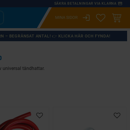
payment
SÄKRA BETALNINGAR VIA KLARNA
login
ÖNSKELISTA
KUNDVA
RN – BEGRÄNSAT ANTAL! 👉 KLICKA HÄR OCH FYNDA!
D
v universal tändhattar.