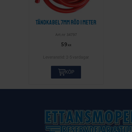
Tändkabel 7mm röd 1 meter
34797
59
KR
2-5 vardagar
KÖP