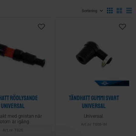
Välj sortering
V
ta
Lägg till i önskelista
Lägg ti
hatt Rödlysande
Tändhatt gummi Svart
Universal
Universal
 takt med gnistan när
Universal.
torn är igång.
T008-IM
T026