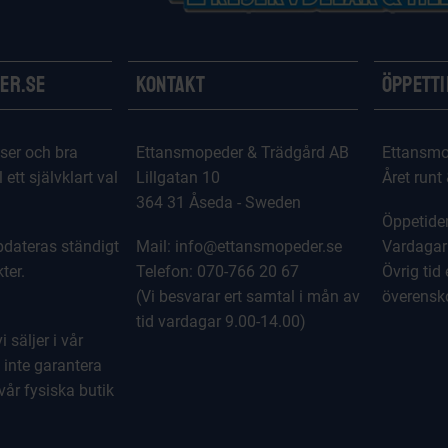
er.se
Kontakt
Öppett
ser och bra
Ettansmopeder & Trädgård AB
Ettansmo
l ett självklart val
Lillgatan 10
Året runt
364 31 Åseda - Sweden
Öppetider
dateras ständigt
Mail: info@ettansmopeder.se
Vardagar
ter.
Telefon: 070-766 20 67
Övrig tid 
(Vi besvarar ert samtal i mån av
överens
tid vardagar 9.00-14.00)
 säljer i vår
 inte garantera
 vår fysiska butik