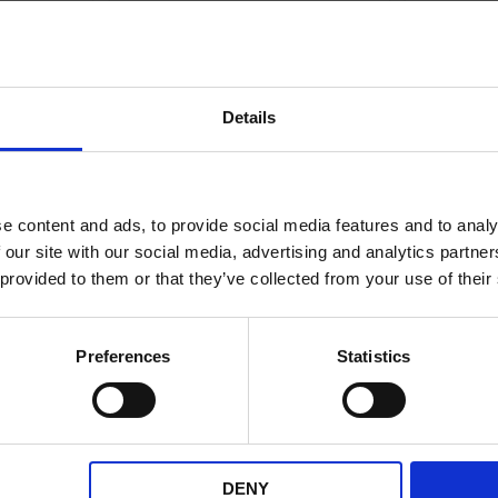
395
KR
rdagar
2-5 vardagar
Details
KÖP
KÖP FLER SPARA MER
e content and ads, to provide social media features and to analy
Lägg till i önskelista
Lägg till i önskelis
 our site with our social media, advertising and analytics partn
 provided to them or that they’ve collected from your use of their
Preferences
Statistics
niversal
Tändkabel 5mm Universal
Tändk
DENY