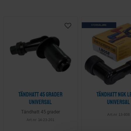
STORSÄLJARE
Lägg till i önskelista
Tändhatt 45 grader
Tändhatt NGK L
Universal
Universal
Tändhatt 45 grader
13-808
14-23-201