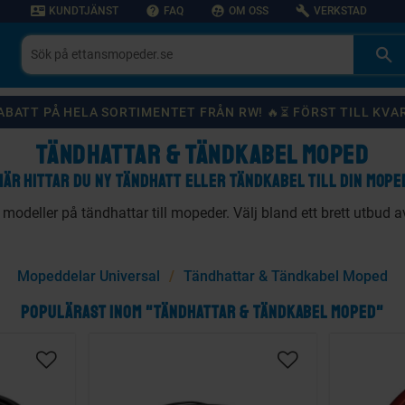
contact_mail
help
supervised_user_circle
build
KUNDTJÄNST
FAQ
OM OSS
VERKSTAD
 RABATT PÅ HELA SORTIMENTET FRÅN RW! 🔥⏳ FÖRST TILL KVA
TÄNDHATTAR & TÄNDKABEL MOPED
HÄR HITTAR DU NY TÄNDHATT ELLER TÄNDKABEL TILL DIN MOPE
 modeller på tändhattar till mopeder. Välj bland ett brett utbud a
Mopeddelar Universal
Tändhattar & Tändkabel Moped
POPULÄRAST INOM "TÄNDHATTAR & TÄNDKABEL MOPED"