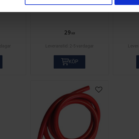
-203
T020-05-34-101
29
KR
rdagar
2-5 vardagar
KÖP
Lägg till i önskelis