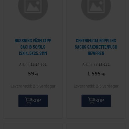
Bussning växeltapp
Centrifugalkoppling
Sachs 50/3LS
Sachs Saxonette/Puch
13x14.5x25.3mm
Newfren
12-14-801
77-11-131
59
1 595
KR
KR
2-5 vardagar
2-5 vardagar
KÖP
KÖP