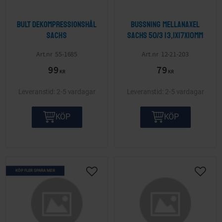
Bult dekompressionshål
Bussning mellanaxel
Sachs
Sachs 50/3 13,1x17x10mm
55-1685
12-21-203
99
79
KR
KR
2-5 vardagar
2-5 vardagar
KÖP
KÖP
KÖP FLER SPARA MER
Lägg till i önskelista
Lägg ti