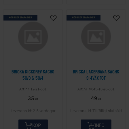
KÖP FLER SPARA MER
KÖP FLER SPARA MER
Lägg till i önskelista
Lägg ti
Bricka kickdrev Sachs
Bricka lagerbana Sachs
50/3 & 50/4
3-4väx fot
12-21-501
M045-10-26-801
35
49
KR
KR
2-5 vardagar
Tillfälligt slutsåld
KÖP
INFO