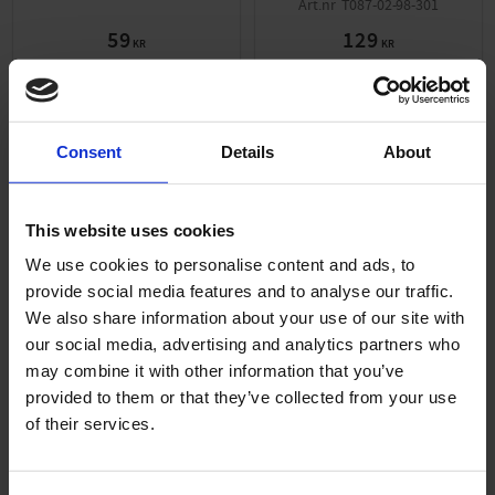
T087-02-98-301
Modell med sladd.
59
129
KR
KR
2-5 vardagar
2-5 vardagar
KÖP
KÖP
Consent
Details
About
This website uses cookies
We use cookies to personalise content and ads, to
KÖP FLER SPARA MER
KÖP FLER SPARA MER
Lägg till i önskelista
Lägg ti
provide social media features and to analyse our traffic.
We also share information about your use of our site with
our social media, advertising and analytics partners who
may combine it with other information that you’ve
provided to them or that they’ve collected from your use
of their services.
Brytare Ducati Sachs
Brytare med axel Bosch-