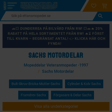
login
ÖNSKELI
KUND
Meny
🚗💥 DUNDERREA PÅ BILVÅRD FRÅN RW! 💥🚗🔥 20%
RABATT PÅ HELA SORTIMENTET FRÅN RW! 🔥⏳ FÖRST
TILL KVARN – BEGRÄNSAT ANTAL! 👉 KLICKA HÄR OCH
FYNDA!
SACHS MOTORDELAR
Mopeddelar Veteranmopeder -1997
Sachs Motordelar
Bult-Skruv-Bricka-Mutter Sachs
Cylinder & Kolv Sachs
Framdrev Sachs
Förgasare & Delar Sachs
Visa alla underkategorier
Gummidetaljer Sachs
Kick, Växel & Tramppedaler Sachs