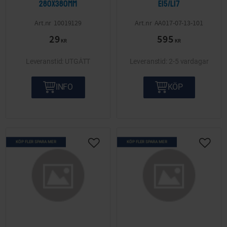
280x380mm
E15/L17
10019129
AA017-07-13-101
29
595
KR
KR
UTGÅTT
2-5 vardagar
INFO
KÖP
KÖP FLER SPARA MER
KÖP FLER SPARA MER
Lägg till i önskelista
Lägg ti