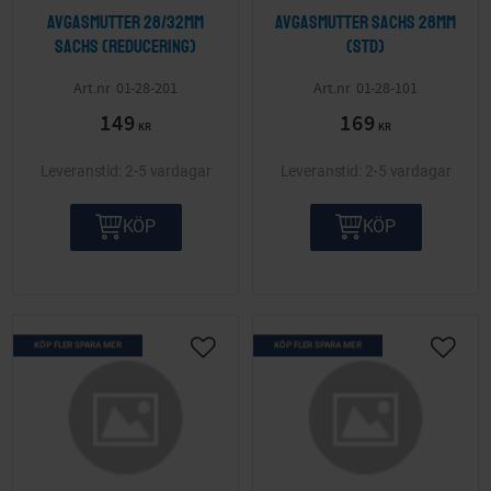
Avgasmutter 28/32mm
Avgasmutter Sachs 28mm
Sachs (reducering)
(std)
01-28-201
01-28-101
149
169
KR
KR
2-5 vardagar
2-5 vardagar
KÖP
KÖP
KÖP FLER SPARA MER
KÖP FLER SPARA MER
Lägg till i önskelista
Lägg ti