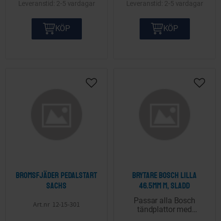
2-5 vardagar
2-5 vardagar
KÖP
KÖP
Lägg till i önskelista
Lägg ti
Bromsfjäder pedalstart
Brytare Bosch lilla
Sachs
46.5mm m, sladd
Passar alla Bosch
12-15-301
tändplattor med
46.5mm tändspole.