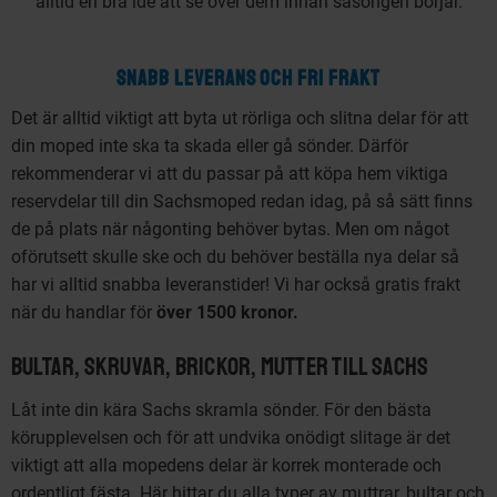
alltid en bra idé att se över dem innan säsongen börjar.
SNABB LEVERANS OCH FRI FRAKT
Det är alltid viktigt att byta ut rörliga och slitna delar för att
din moped inte ska ta skada eller gå sönder. Därför
rekommenderar vi att du passar på att köpa hem viktiga
reservdelar till din Sachsmoped redan idag, på så sätt finns
de på plats när någonting behöver bytas. Men om något
oförutsett skulle ske och du behöver beställa nya delar så
har vi alltid snabba leveranstider! Vi har också gratis frakt
när du handlar för
över 1500 kronor.
Bultar, Skruvar, Brickor, Mutter till Sachs
Låt inte din kära Sachs skramla sönder. För den bästa
körupplevelsen och för att undvika onödigt slitage är det
viktigt att alla mopedens delar är korrek monterade och
ordentligt fästa. Här hittar du alla typer av muttrar, bultar och