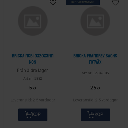
KÖP FLER SPARA MER
Lägg till i önskelista
Lägg ti
Bricka MCB 10x20x3mm
Bricka framdrev Sachs
NOS
fotväx
Från äldre lager.
12-34-105
5882
5
25
KR
KR
2-5 vardagar
2-5 vardagar
KÖP
KÖP