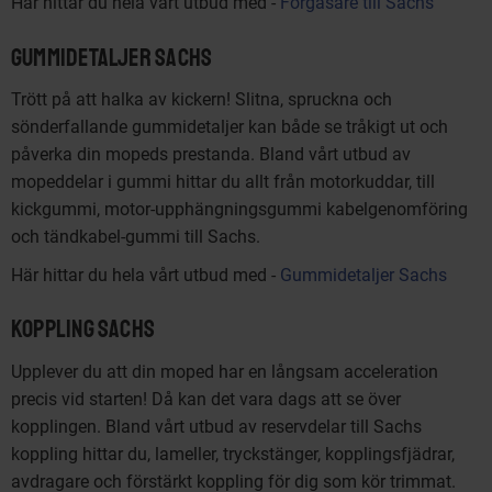
Här hittar du hela vårt utbud med -
Förgasare till Sachs
Gummidetaljer Sachs
Trött på att halka av kickern! Slitna, spruckna och
sönderfallande gummidetaljer kan både se tråkigt ut och
påverka din mopeds prestanda. Bland vårt utbud av
mopeddelar i gummi hittar du allt från motorkuddar, till
kickgummi, motor-upphängningsgummi kabelgenomföring
och tändkabel-gummi till Sachs.
Här hittar du hela vårt utbud med -
Gummidetaljer Sachs
Koppling Sachs
Upplever du att din moped har en långsam acceleration
precis vid starten! Då kan det vara dags att se över
kopplingen. Bland vårt utbud av reservdelar till Sachs
koppling hittar du, lameller, tryckstänger, kopplingsfjädrar,
avdragare och förstärkt koppling för dig som kör trimmat.