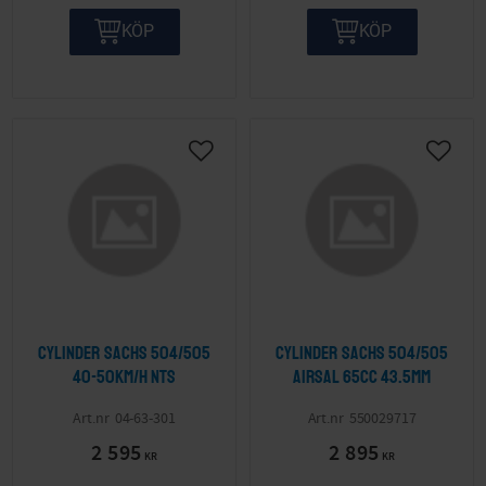
KÖP
KÖP
Lägg till i önskelista
Lägg ti
Cylinder Sachs 504/505
Cylinder Sachs 504/505
40-50km/h NTS
Airsal 65cc 43.5mm
04-63-301
550029717
2 595
2 895
KR
KR