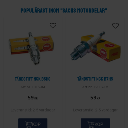
Kopplingsdetaljer Sachs
Lager Sachs
Litteratur Sachs
POPULÄRAST INOM "SACHS MOTORDELAR"
Motorkåpor & Vevhus Sachs
Packningar & Packboxar Sachs
Originaldelar & NOS Delar Sachs
Schimsbrickor Sachs
Skruvsatser Sachs
Trimkit Sachs
Tändsystem Sachs
Verktyg Sachs
Vevparti Sachs
Växellåda Sachs
Tändstift NGK B6HS
Tändstift NGK B7HS
Övriga motordetaljer Sachs
T016-IM
TV002-IM
59
59
KR
KR
2-5 vardagar
2-5 vardagar
KÖP
KÖP