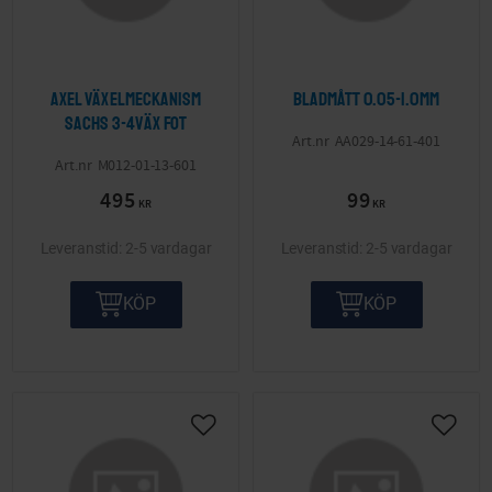
Axel växelmeckanism
Bladmått 0.05-1.0mm
Sachs 3-4väx fot
AA029-14-61-401
M012-01-13-601
495
99
KR
KR
2-5 vardagar
2-5 vardagar
KÖP
KÖP
Lägg till i önskelista
Lägg ti