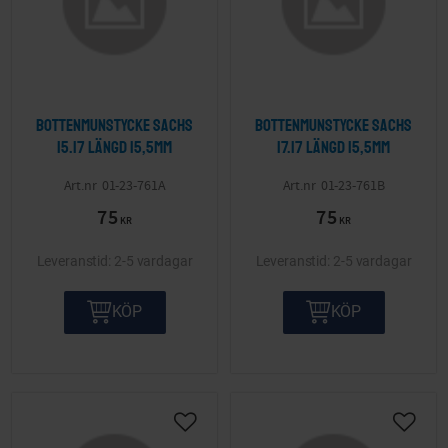
Bottenmunstycke Sachs
Bottenmunstycke Sachs
15.17 längd 15,5mm
17.17 längd 15,5mm
01-23-761A
01-23-761B
75
75
KR
KR
2-5 vardagar
2-5 vardagar
KÖP
KÖP
Lägg till i önskelista
Lägg ti