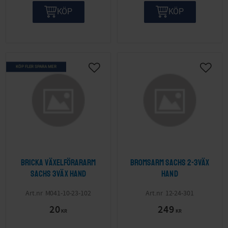
KÖP
KÖP
KÖP FLER SPARA MER
Lägg till i önskelista
Lägg ti
Bricka växelförararm
Bromsarm Sachs 2-3väx
Sachs 3väx hand
hand
M041-10-23-102
12-24-301
20
249
KR
KR