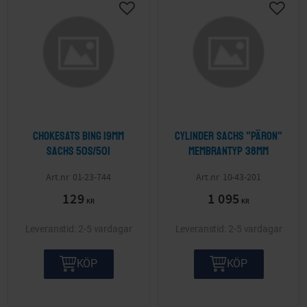
Lägg till i önskelista
Lägg ti
Chokesats Bing 19mm
Cylinder Sachs "päron"
Sachs 50S/501
membrantyp 38mm
01-23-744
10-43-201
129
1 095
KR
KR
2-5 vardagar
2-5 vardagar
KÖP
KÖP