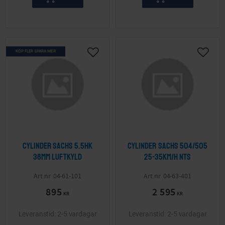
KÖP FLER SPARA MER
Lägg till i önskelista
Lägg ti
Cylinder Sachs 5.5hk
Cylinder Sachs 504/505
38mm Luftkyld
25-35km/h NTS
04-61-101
04-63-401
895
2 595
KR
KR
2-5 vardagar
2-5 vardagar