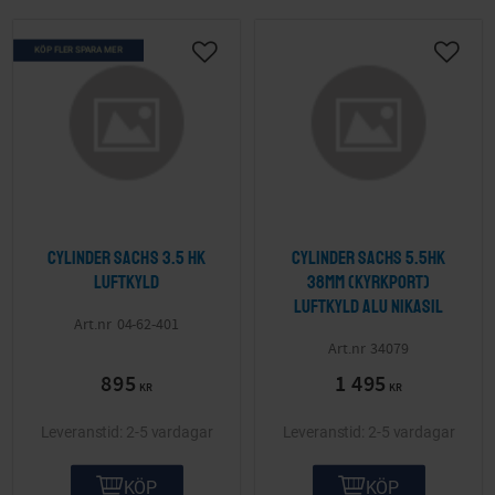
KÖP FLER SPARA MER
Lägg till i önskelista
Lägg ti
Cylinder Sachs 3.5 HK
Cylinder Sachs 5.5hk
Luftkyld
38mm (kyrkport)
luftkyld Alu Nikasil
04-62-401
34079
895
1 495
KR
KR
2-5 vardagar
2-5 vardagar
KÖP
KÖP