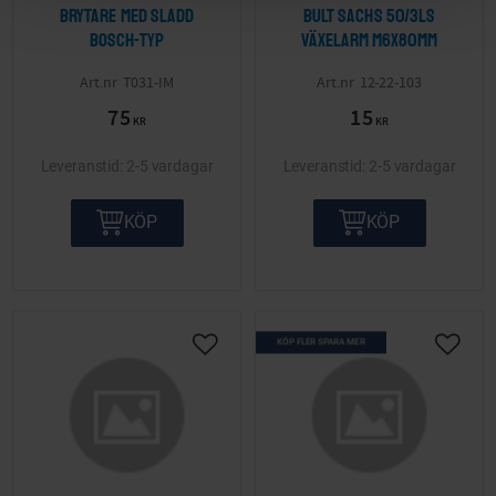
Brytare med sladd
Bult Sachs 50/3LS
Bosch-typ
växelarm M6x80mm
T031-IM
12-22-103
75
15
KR
KR
2-5 vardagar
2-5 vardagar
KÖP
KÖP
KÖP FLER SPARA MER
Lägg till i önskelista
Lägg ti