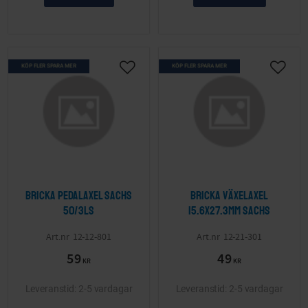
KÖP FLER SPARA MER
KÖP FLER SPARA MER
Lägg till i önskelista
Lägg ti
Bricka pedalaxel Sachs
Bricka växelaxel
50/3LS
15.6x27.3mm Sachs
12-12-801
12-21-301
59
49
KR
KR
2-5 vardagar
2-5 vardagar