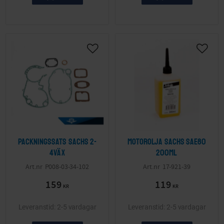
Packningssats Sachs 2-
Motorolja Sachs SAE80
4väx
200ml
P008-03-34-102
17-921-39
159
119
KR
KR
2-5 vardagar
2-5 vardagar