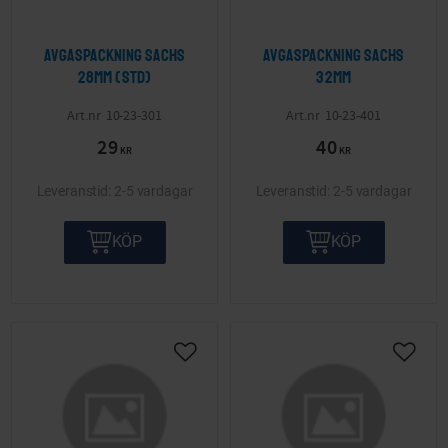
Avgaspackning Sachs
Avgaspackning Sachs
28mm (std)
32mm
10-23-301
10-23-401
29
40
KR
KR
2-5 vardagar
2-5 vardagar
KÖP
KÖP
Lägg till i önskelista
Lägg ti