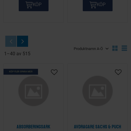
KÖP
KÖP
Välj sortering
V
1–
40
av
515
KÖP FLER SPARA MER
Lägg till i önskelista
Lägg ti
Absorberingsark
Avdragare Sachs & Puch