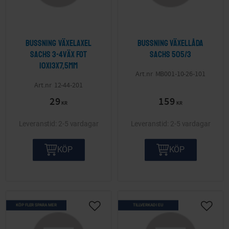
Bussning växelaxel
Bussning växellåda
Sachs 3-4väx fot
Sachs 505/3
10x13x7,5mm
MB001-10-26-101
12-44-201
29
159
KR
KR
2-5 vardagar
2-5 vardagar
KÖP
KÖP
KÖP FLER SPARA MER
TILLVERKAD I EU
Lägg till i önskelista
Lägg ti