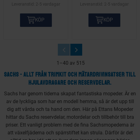
2-5 vardagar
2-5 vardagar
KÖP
KÖP
1–
40
av
515
SACHS - ALLT FRÅN TRIMKIT OCH MÄTARDRIVINSATSER TILL
HJULAVDRAGARE OCH RESERVDELAR.
Sachs har genom tiderna skapat fantastiska mopeder. Är en
av de lyckliga som har en modell hemma, så är det upp till
dig att vårda och ta hand om den. Här på Ettans Mopeder
hittar du Sachs reservdelar, motordelar och tillbehör till bra
priser. Ett vanligt problem med de fina Sachsmopederna är
att växelfjäderna och spärrstiftet kan strula. Därför är det