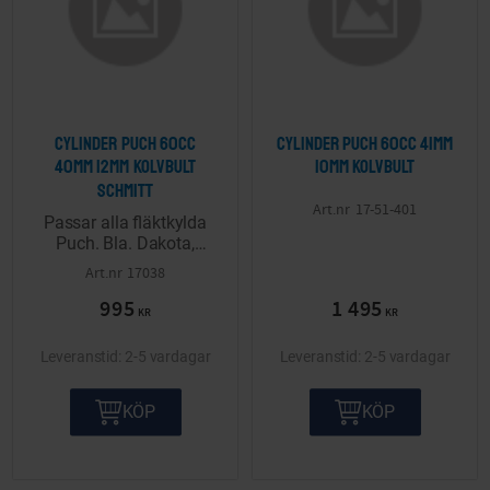
Cylinder Puch 60cc
Cylinder Puch 60cc 41mm
40mm 12mm kolvbult
10mm kolvbult
Schmitt
17-51-401
Passar alla fläktkylda
Puch. Bla. Dakota,
Florida, Alabama,
17038
Nevada. Komplett inkl
995
1 495
kolv med 12mm bult.
KR
KR
Fabrikat Schmitt.
2-5 vardagar
2-5 vardagar
KÖP
KÖP