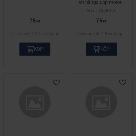
att hänga upp motorn
på Maxi.
25-16-208
75
75
KR
KR
2-5 vardagar
2-5 vardagar
KÖP
KÖP
Lägg till i önskelista
Lägg ti