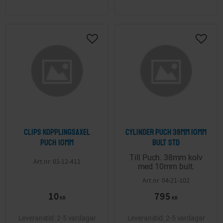
Lägg till i önskelista
Lägg ti
Clips kopplingsaxel
Cylinder Puch 38mm 10mm
Puch 10mm
bult STD
Till Puch. 38mm kolv
01-12-411
med 10mm bult.
04-21-102
10
795
KR
KR
2-5 vardagar
2-5 vardagar