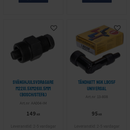
Svänghjulsvdragare
Tändhatt NGK LB05F
M22x1.5xM26x1.5mm
Universal
(Bosch/Stefa)
13-808
AA004-IM
149
95
KR
KR
2-5 vardagar
2-5 vardagar