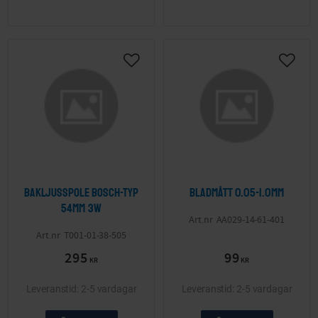
Lägg till i önskelista
Lägg ti
Bakljusspole Bosch-typ
Bladmått 0.05-1.0mm
54mm 3W
AA029-14-61-401
T001-01-38-505
295
99
KR
KR
2-5 vardagar
2-5 vardagar