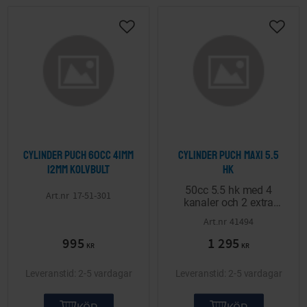
Lägg till i önskelista
Lägg ti
Cylinder Puch 60cc 41mm
Cylinder Puch Maxi 5.5
12mm kolvbult
HK
50cc 5.5 hk med 4
17-51-301
kanaler och 2 extra
booster kanaler.
41494
995
1 295
KR
KR
2-5 vardagar
2-5 vardagar