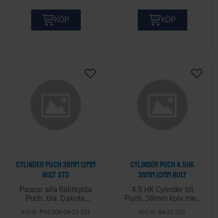
KÖP
KÖP
Lägg till i önskelista
Lägg ti
Cylinder Puch 38mm 12mm
Cylinder Puch 4.5HK
bult STD
38mm 10mm bult
Passar alla fläktkylda
4.5 HK Cylinder till
Puch. bla. Dakota,
Puch. 38mm kolv med
Florida, Alabama,
10mm bult.
PUC004-04-21-101
04-21-202
Nevada. Komplett inkl