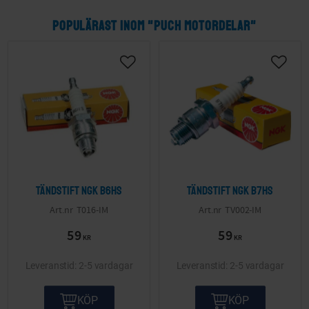
Lager Puch
Litteratur Puch
Motorkåpor Puch
POPULÄRAST INOM "PUCH MOTORDELAR"
Packningar & Packboxar Puch
Schims Puch
Trimkit Puch
Tändsystem Puch
Verktyg Puch
Vevparti Puch
Växellåda Puch
Övrigt Puch
Tändstift NGK B6HS
Tändstift NGK B7HS
T016-IM
TV002-IM
59
59
KR
KR
2-5 vardagar
2-5 vardagar
KÖP
KÖP