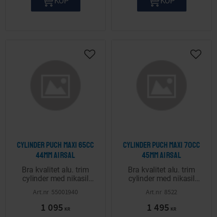
KÖP
KÖP
Lägg till i önskelista
Lägg ti
Cylinder Puch Maxi 65cc
Cylinder Puch Maxi 70cc
44mm Airsal
45mm Airsal
Bra kvalitet alu. trim
Bra kvalitet alu. trim
cylinder med nikasil
cylinder med nikasil
och bra bottendrag.
och bra bottendrag.
55001940
8522
1 095
1 495
KR
KR