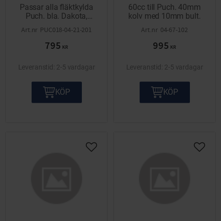
Passar alla fläktkylda
60cc till Puch. 40mm
Puch. bla. Dakota,
kolv med 10mm bult.
Florida, Alabama,
PUC018-04-21-201
04-67-102
Nevada. Komplett inkl
795
995
kolv med 12mm bult.
KR
KR
2-5 vardagar
2-5 vardagar
KÖP
KÖP
Lägg till i önskelista
Lägg ti