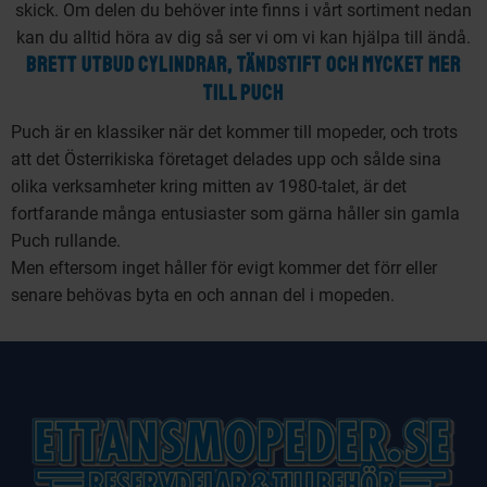
skick. Om delen du behöver inte finns i vårt sortiment nedan
kan du alltid höra av dig så ser vi om vi kan hjälpa till ändå.
BRETT UTBUD CYLINDRAR, TÄNDSTIFT OCH MYCKET MER
TILL PUCH
Puch är en klassiker när det kommer till mopeder, och trots
att det Österrikiska företaget delades upp och sålde sina
olika verksamheter kring mitten av 1980-talet, är det
fortfarande många entusiaster som gärna håller sin gamla
Puch rullande.
Men eftersom inget håller för evigt kommer det förr eller
senare behövas byta en och annan del i mopeden.