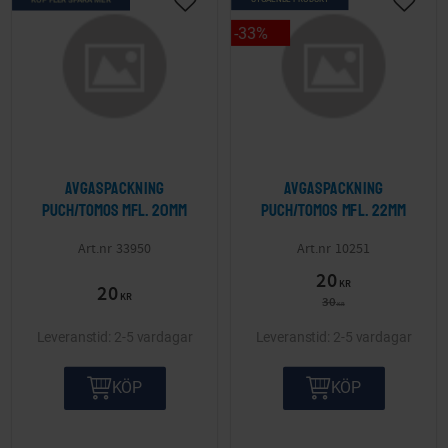
Lägg till i önskelista
Lägg ti
33
%
Avgaspackning
Avgaspackning
Puch/Tomos mfl. 20mm
Puch/Tomos mfl. 22mm
33950
10251
20
KR
20
KR
30
KR
2-5 vardagar
2-5 vardagar
KÖP
KÖP