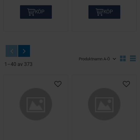
KÖP
KÖP
Välj sortering
V
1–
40
av
373
Lägg till i önskelista
Lägg ti