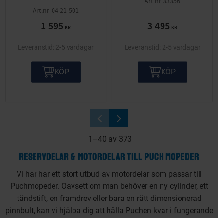
33356
04-21-501
1 595
3 495
KR
KR
2-5 vardagar
2-5 vardagar
KÖP
KÖP
1–
40
av
373
RESERVDELAR & MOTORDELAR TILL PUCH MOPEDER
Vi har har ett stort utbud av motordelar som passar till
Puchmopeder. Oavsett om man behöver en ny cylinder, ett
tändstift, en framdrev eller bara en rätt dimensionerad
pinnbult, kan vi hjälpa dig att hålla Puchen kvar i fungerande