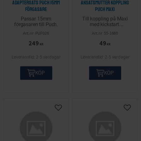
Adaptersats Puch 15mm
Ansatsmutter koppling
förgasare
Puch Maxi
Passar 15mm
Till koppling på Maxi
förgasaren till Puch.
med kickstart.
M10x1mm.
PUF026
55-1680
249
49
KR
KR
2-5 vardagar
2-5 vardagar
KÖP
KÖP
Lägg till i önskelista
Lägg ti