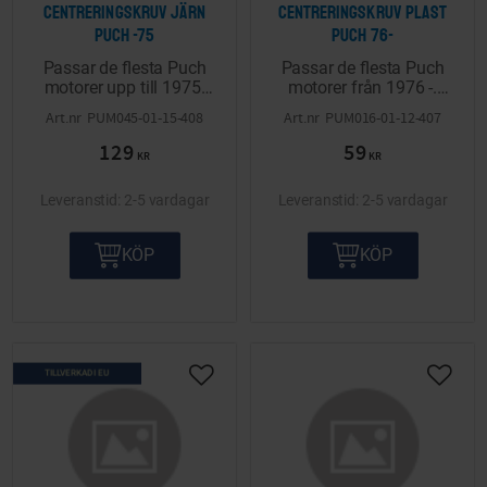
Centreringskruv järn
Centreringskruv plast
Puch -75
Puch 76-
Passar de flesta Puch
Passar de flesta Puch
motorer upp till 1975.
motorer från 1976 -.
Fingängad.
Grovgängad.
PUM045-01-15-408
PUM016-01-12-407
129
59
KR
KR
2-5 vardagar
2-5 vardagar
KÖP
KÖP
TILLVERKAD I EU
Lägg till i önskelista
Lägg ti