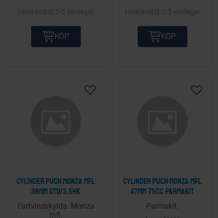
2-5 vardagar
2-5 vardagar
KÖP
KÖP
Lägg till i önskelista
Lägg ti
Cylinder Puch Monza mfl
Cylinder Puch Monza mfl
38mm STD/3.5hk
47mm 75cc Parmakit
Fartvindskylda. Monza
Parmakit.
mfl.