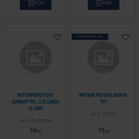
KÖP
KÖP
KÖP FLER SPARA MER
Lägg till i önskelista
Lägg ti
Bottenmunstycke
Brytare med axel Bosch-
Zundapp mfl. 2.15 längd
typ
15,5mm
T023-IM
01-23-762A
59
75
KR
KR