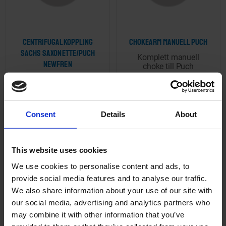
Centrifugalkoppling
Chokearm manuell Puch
Sachs Saxonette/Puch
Komplett manuell
Newfren
choke till Puch
01-23-640
77-11-131
1 595
99
KR
KR
Consent
Details
About
2-5 vardagar
2-5 vardagar
KÖP
KÖP
This website uses cookies
We use cookies to personalise content and ads, to
provide social media features and to analyse our traffic.
We also share information about your use of our site with
our social media, advertising and analytics partners who
Lägg till i önskelista
Lägg ti
may combine it with other information that you’ve