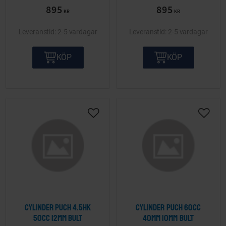
895
895
kolv med 12mm bult.
KR
KR
2-5 vardagar
2-5 vardagar
KÖP
KÖP
Lägg till i önskelista
Lägg ti
Cylinder Puch 4.5HK
Cylinder Puch 60cc
50cc 12mm bult
40mm 10mm bult