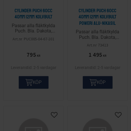
Cylinder Puch 60cc
Cylinder Puch 60cc
40mm 12mm kolvbult
40mm 12mm kolvbult
Power1 alu-nikasil
Passar alla fläktkylda
Puch. Bla. Dakota,
Passar alla fläktkylda
Florida, Alabama,
Puch. Bla. Dakota,
PUC005-04-67-101
Nevada. Komplett inkl
Florida, Alabama,
73413
kolv med 12mm bult.
Nevada. Komplett inkl
795
1 495
kolv med 12mm bult.
KR
KR
2-5 vardagar
2-5 vardagar
KÖP
KÖP
Lägg till i önskelista
Lägg ti