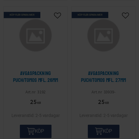
KÖP FLER SPARA MER
KÖP FLER SPARA MER
Lägg till i önskelista
Lägg ti
Avgaspackning
Avgaspackning
Puch/Tomos mfl. 26mm
Puch/Tomos mfl. 27mm
3192
33939-
25
25
KR
KR
2-5 vardagar
2-5 vardagar
KÖP
KÖP