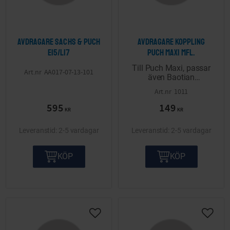
Avdragare Sachs & Puch
Avdragare koppling
E15/L17
Puch Maxi mfl.
Till Puch Maxi, passar
AA017-07-13-101
även Baotian
svänghjul.
1011
595
149
KR
KR
2-5 vardagar
2-5 vardagar
KÖP
KÖP
Lägg till i önskelista
Lägg ti