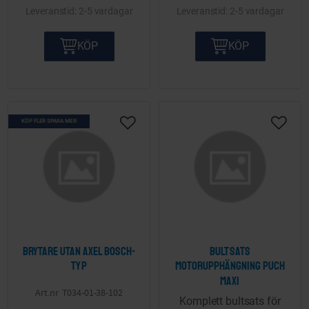
2-5 vardagar
2-5 vardagar
KÖP
KÖP
KÖP FLER SPARA MER
Lägg till i önskelista
Lägg ti
Brytare utan axel Bosch-
Bultsats
typ
motorupphängning Puch
Maxi
T034-01-38-102
Komplett bultsats för