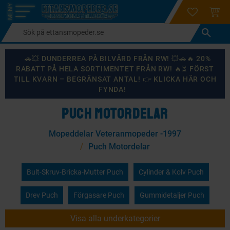
login
ÖNSKELI
KUND
Meny
🚗💥 DUNDERREA PÅ BILVÅRD FRÅN RW! 💥🚗🔥 20%
RABATT PÅ HELA SORTIMENTET FRÅN RW! 🔥⏳ FÖRST
TILL KVARN – BEGRÄNSAT ANTAL! 👉 KLICKA HÄR OCH
FYNDA!
PUCH MOTORDELAR
Mopeddelar Veteranmopeder -1997
Puch Motordelar
Bult-Skruv-Bricka-Mutter Puch
Cylinder & Kolv Puch
Drev Puch
Förgasare Puch
Gummidetaljer Puch
Visa alla underkategorier
Kick & Växelpedaler Puch
Koppling Puch
Kuriosa Puch