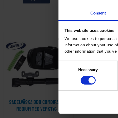
Consent
This website uses cookies
We use cookies to personalis
Lägg till i önskelista
information about your use of
other information that you’ve
C
Necessary
o
n
s
e
n
Sadelväska BBB Combipack
Sadelväska BBB C
t
S
Medium med verktyg
Medium 5,2 
e