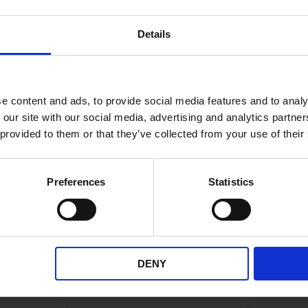
Details
e content and ads, to provide social media features and to analy
Lägg till i önskelista
Lägg till i önskelis
 our site with our social media, advertising and analytics partn
 provided to them or that they’ve collected from your use of their
Preferences
Statistics
urvePack
Sadelväska BBB CurvePack
Sadelv
DENY
dl
Small 3,6 dl