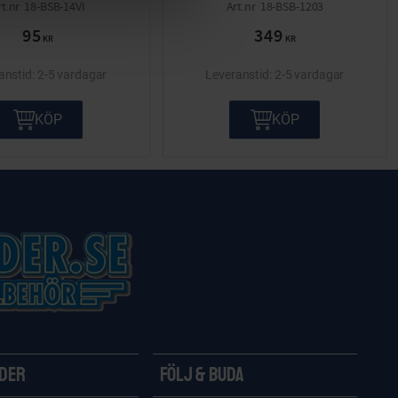
18-BSB-14VI
18-BSB-1203
95
349
KR
KR
2-5 vardagar
2-5 vardagar
KÖP
KÖP
ider
Följ & Buda