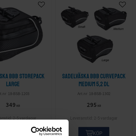
ska BBB StorePack
Sadelväska BBB CurvePack
Large
Medium 5,2 dl
18-BSB-1203
18-BSB-1302
349
295
KR
KR
2-5 vardagar
2-5 vardagar
KÖP
KÖP