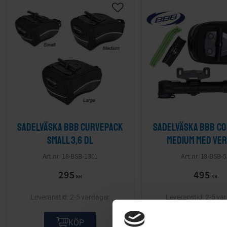
Sadelväska BBB CurvePack
Sadelväska BBB C
Small 3,6 dl
Medium med ver
18-BSB-1301
18-BSB-5
295
495
KR
KR
2-5 vardagar
2-5 va
KÖP
KÖP