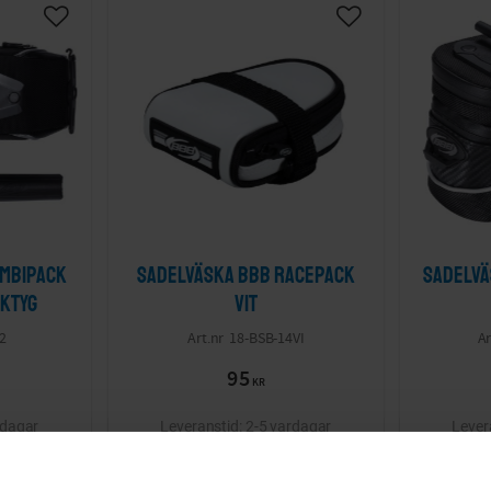
ombipack
Sadelväska BBB RacePack
Sadelvä
ktyg
vit
2
18-BSB-14VI
95
KR
rdagar
2-5 vardagar
KÖP