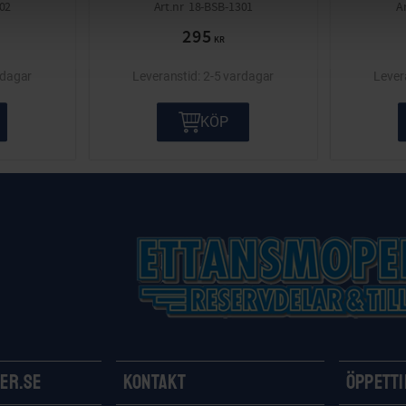
02
18-BSB-1301
295
KR
rdagar
2-5 vardagar
KÖP
er.se
Kontakt
Öppett