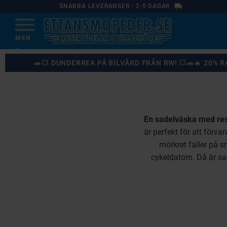
local_shipping
SNABBA LEVERANSER - 2-5 DAGAR
🚗💥 DUNDERREA PÅ BILVÅRD FRÅN RW! 💥🚗🔥 20%
En sadelväska med rese
är perfekt för att förv
mörkret faller på s
cykeldatorn. Då är sad