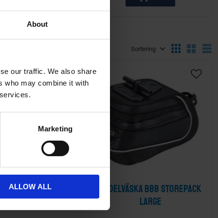
About
Välj sortering
V
se our traffic. We also share
ta
Lägg till i önskelista
Lägg ti
ers who may combine it with
 services.
Marketing
äska BBB RacePack
Sadelväska BBB StorePack
ALLOW ALL
vit
Large