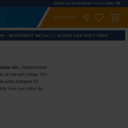
payment
SÄKRA BETALNINGAR VIA KLARNA
login
ÖNSKELISTA
KUNDVA
RN – BEGRÄNSAT ANTAL! 👉 KLICKA HÄR OCH FYNDA!
bästa vän.
Sadelväskan
du är ute och cyklar. Om
extra batterier till
ehör. Hos oss hittar du