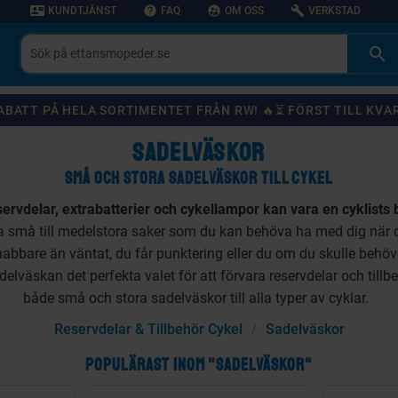
contact_mail
help
supervised_user_circle
build
KUNDTJÄNST
FAQ
OM OSS
VERKSTAD
 RABATT PÅ HELA SORTIMENTET FRÅN RW! 🔥⏳ FÖRST TILL KVA
SADELVÄSKOR
SMÅ OCH STORA SADELVÄSKOR TILL CYKEL
rvdelar, extrabatterier och cykellampor kan vara en cyklists 
ara små till medelstora saker som du kan behöva ha med dig när 
nabbare än väntat, du får punktering eller du om du skulle behöver 
elväskan det perfekta valet för att förvara reservdelar och tillb
både små och stora sadelväskor till alla typer av cyklar.
Reservdelar & Tillbehör Cykel
Sadelväskor
POPULÄRAST INOM "SADELVÄSKOR"