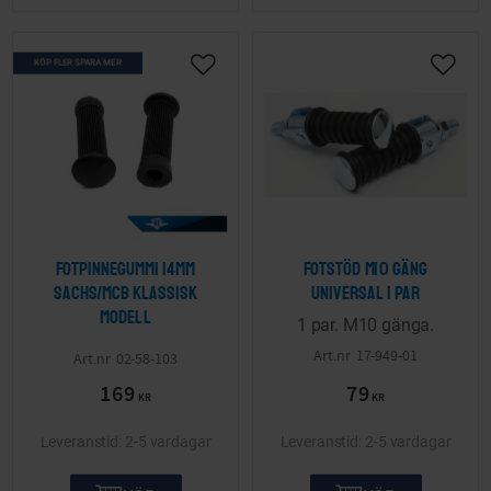
KÖP FLER SPARA MER
Lägg till i önskelista
Lägg ti
Fotpinnegummi 14mm
Fotstöd M10 gäng
Sachs/MCB klassisk
Universal 1 par
modell
1 par. M10 gänga.
17-949-01
02-58-103
169
79
KR
KR
2-5 vardagar
2-5 vardagar