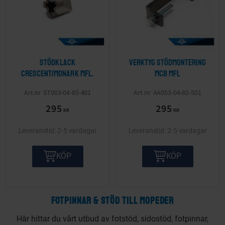
Stödklack
Verktyg stödmontering
Crescent/Monark mfl.
MCB mfl
ST003-04-85-401
AA053-04-85-501
295
295
KR
KR
2-5 vardagar
2-5 vardagar
KÖP
KÖP
FOTPINNAR & STÖD TILL MOPEDER
Här hittar du vårt utbud av fotstöd, sidostöd, fotpinnar,