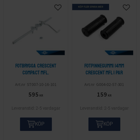
KÖP FLER SPARA MER
Lägg till i önskelista
Lägg ti
Fotbrygga Crescent
Fotpinnegummi 14mm
Compact mfl.
Crescent mfl 1 par
ST007-10-16-101
G004-02-57-301
595
159
KR
KR
2-5 vardagar
2-5 vardagar
KÖP
KÖP