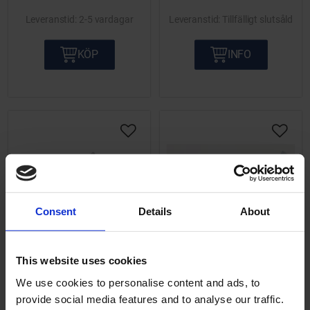
2-5 vardagar
Tillfälligt slutsåld
KÖP
INFO
Lägg till i önskelista
Lägg ti
Consent
Details
About
Fotstöd cross Universal
Fotstöd universal m. hål
This website uses cookies
1 par
1 par
We use cookies to personalise content and ads, to
Universal. 1 par. Passar
1 par. Universal.
provide social media features and to analyse our traffic.
bra på Yamaha DT.