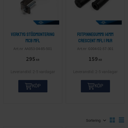
Verktyg stödmontering
Fotpinnegummi 14mm
MCB mfl
Crescent mfl 1 par
AA053-04-85-501
G004-02-57-301
295
159
KR
KR
2-5 vardagar
2-5 vardagar
KÖP
KÖP
Välj sortering
V