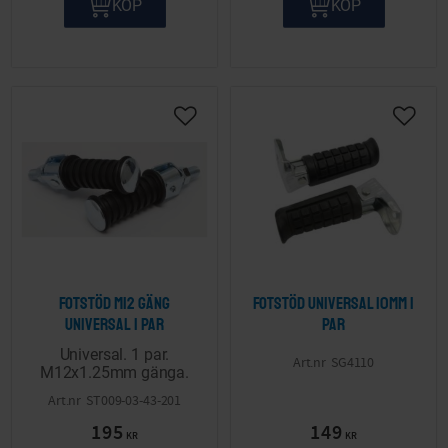
KÖP
KÖP
Lägg till i önskelista
Lägg ti
Fotstöd M12 gäng
Fotstöd Universal 10mm 1
Universal 1 par
par
Universal. 1 par.
SG4110
M12x1.25mm gänga.
ST009-03-43-201
195
149
KR
KR