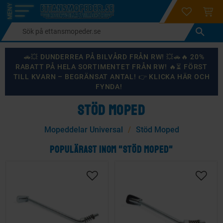
login
ÖNSKELI
KUND
Meny
🚗💥 DUNDERREA PÅ BILVÅRD FRÅN RW! 💥🚗🔥 20%
RABATT PÅ HELA SORTIMENTET FRÅN RW! 🔥⏳ FÖRST
TILL KVARN – BEGRÄNSAT ANTAL! 👉 KLICKA HÄR OCH
FYNDA!
STÖD MOPED
Mopeddelar Universal
Stöd Moped
POPULÄRAST INOM "STÖD MOPED"