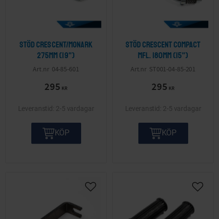
Stöd Crescent/Monark
Stöd Crescent Compact
275mm (19")
mfl. 180mm (15")
04-85-601
ST001-04-85-201
295
295
KR
KR
2-5 vardagar
2-5 vardagar
KÖP
KÖP