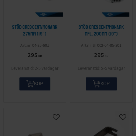
Stöd Crescent/Monark
Stöd Crescent/Monark
275mm (19")
mfl. 200mm (19")
04-85-601
ST002-04-85-301
295
295
KR
KR
2-5 vardagar
2-5 vardagar
KÖP
KÖP
Lägg till i önskelista
Lägg ti