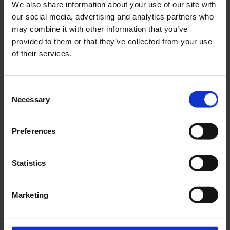
03-43-401
We also share information about your use of our site with
8mm hål.
ST008-03-43-101
our social media, advertising and analytics partners who
249
159
may combine it with other information that you’ve
KR
KR
provided to them or that they’ve collected from your use
2-5 vardagar
2-5 vardagar
of their services.
KÖP
KÖP
C
Necessary
o
n
s
Preferences
e
Lägg till i önskelista
Lägg ti
n
t
Statistics
S
e
Marketing
l
e
c