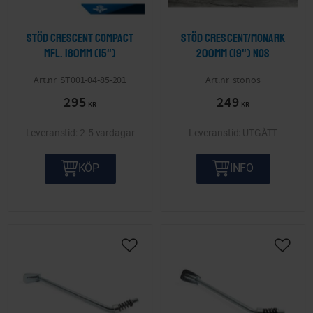
Stöd Crescent Compact
Stöd Crescent/Monark
mfl. 180mm (15")
200mm (19") NOS
ST001-04-85-201
stonos
295
249
KR
KR
2-5 vardagar
UTGÅTT
KÖP
INFO
Lägg till i önskelista
Lägg ti