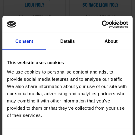
LIQUI MOLY
50 Race LIQUI MOLY
17-2000-216
17-2000-04
459
939
KR
KR
2-5 vardagar
2-5 vardagar
Consent
Details
About
KÖP
KÖP
This website uses cookies
We use cookies to personalise content and ads, to
provide social media features and to analyse our traffic.
We also share information about your use of our site with
Lägg till i önskelista
Lägg ti
our social media, advertising and analytics partners who
may combine it with other information that you’ve
provided to them or that they’ve collected from your use
of their services.