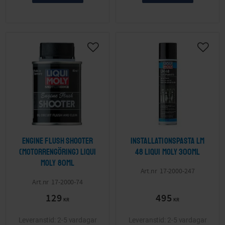
Lägg till i önskelista
Lägg ti
Engine Flush Shooter
Installationspasta Lm
(Motorrengöring) LIQUI
48 LIQUI MOLY 300ml
MOLY 80ml
17-2000-247
17-2000-74
129
495
KR
KR
2-5 vardagar
2-5 vardagar