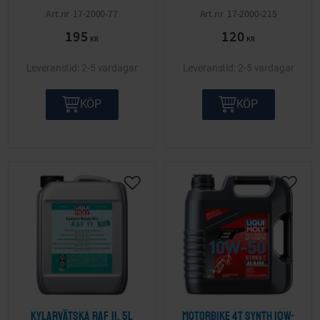
17-2000-77
17-2000-215
195
120
KR
KR
2-5 vardagar
2-5 vardagar
KÖP
KÖP
Lägg till i önskelista
Lägg ti
Kylarvätska Raf 11, 5L
Motorbike 4T Synth 10W-