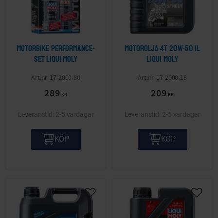
Motorbike Performance-
Motorolja 4T 20W-50 1L
Set LIQUI MOLY
LIQUI MOLY
17-2000-80
17-2000-18
289
209
KR
KR
2-5 vardagar
2-5 vardagar
KÖP
KÖP
Lägg till i önskelista
Lägg ti