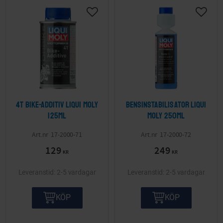
Lägg till i önskelista
Lägg ti
4T Bike-Additiv LIQUI MOLY
Bensinstabilisator LIQUI
125ml
MOLY 250ml
17-2000-71
17-2000-72
129
249
KR
KR
2-5 vardagar
2-5 vardagar
KÖP
KÖP