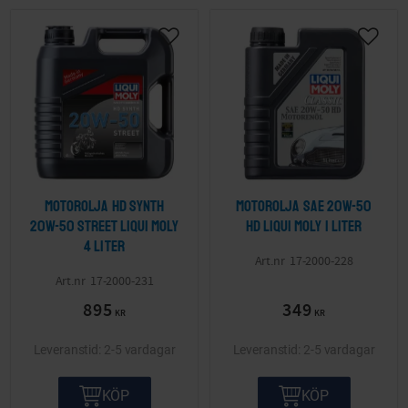
Lägg till i önskelista
Lägg ti
Motorolja Hd Synth
Motorolja Sae 20W-50
20W-50 Street LIQUI MOLY
Hd LIQUI MOLY 1 liter
4 liter
17-2000-228
17-2000-231
895
349
KR
KR
2-5 vardagar
2-5 vardagar
KÖP
KÖP