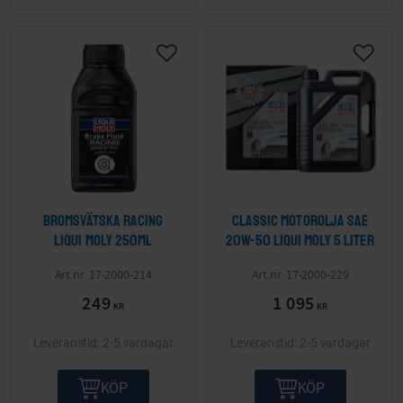
Lägg till i önskelista
Lägg ti
Bromsvätska Racing
Classic Motorolja Sae
LIQUI MOLY 250ml
20W-50 LIQUI MOLY 5 liter
17-2000-214
17-2000-229
249
1 095
KR
KR
2-5 vardagar
2-5 vardagar
KÖP
KÖP