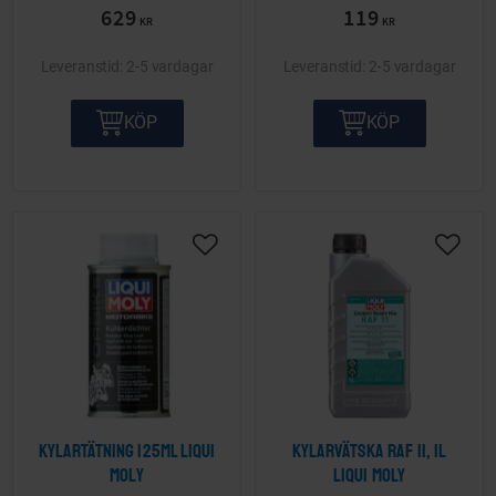
629
119
KR
KR
2-5 vardagar
2-5 vardagar
KÖP
KÖP
Lägg till i önskelista
Lägg ti
Kylartätning 125ml LIQUI
Kylarvätska Raf 11, 1L
MOLY
LIQUI MOLY