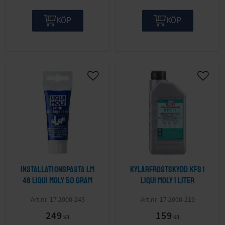
KÖP
KÖP
Lägg till i önskelista
Lägg ti
Installationspasta Lm
Kylarfrostskydd Kfs 1
48 LIQUI MOLY 50 gram
LIQUI MOLY 1 liter
17-2000-245
17-2000-219
249
159
KR
KR