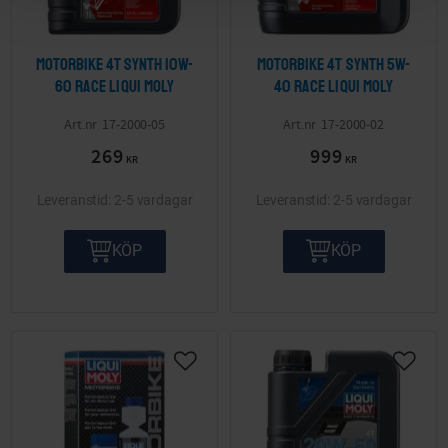
Motorbike 4T Synth 10W-
Motorbike 4T Synth 5W-
60 Race LIQUI MOLY
40 Race LIQUI MOLY
17-2000-05
17-2000-02
269
999
KR
KR
2-5 vardagar
2-5 vardagar
KÖP
KÖP
Lägg till i önskelista
Lägg ti