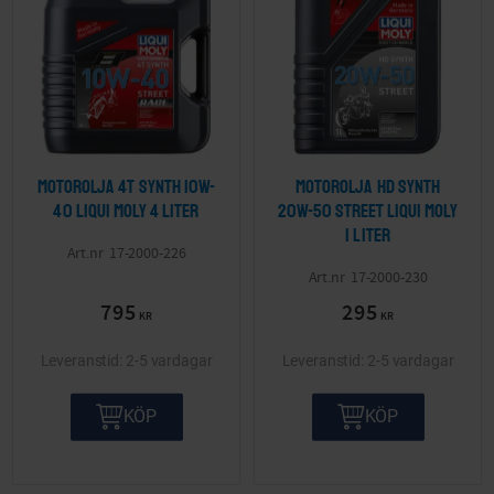
Motorolja 4T Synth 10W-
Motorolja Hd Synth
40 LIQUI MOLY 4 liter
20W-50 Street LIQUI MOLY
1 liter
17-2000-226
17-2000-230
795
295
KR
KR
2-5 vardagar
2-5 vardagar
KÖP
KÖP