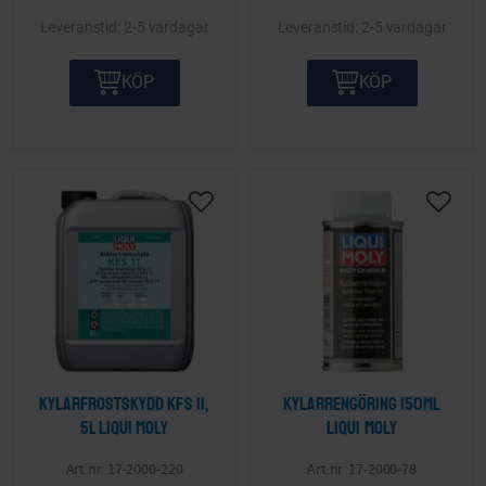
2-5 vardagar
2-5 vardagar
KÖP
KÖP
Lägg till i önskelista
Lägg ti
Kylarfrostskydd Kfs 11,
Kylarrengöring 150ml
5l LIQUI MOLY
LIQUI MOLY
17-2000-220
17-2000-78