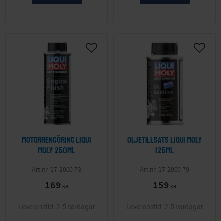
Lägg till i önskelista
Lägg ti
Motorrengöring LIQUI
Oljetillsats LIQUI MOLY
MOLY 250ml
125ml
17-2000-73
17-2000-79
169
159
KR
KR
2-5 vardagar
2-5 vardagar