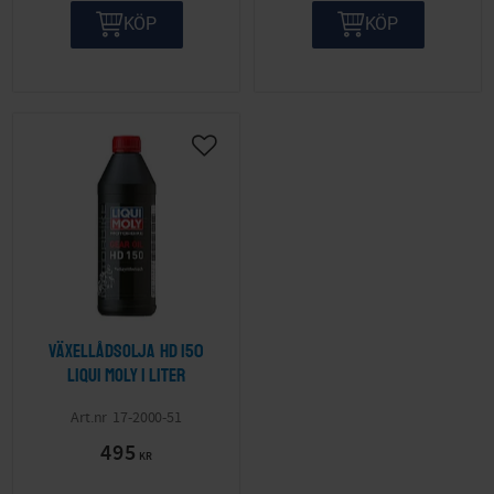
KÖP
KÖP
Lägg till i önskelista
Växellådsolja Hd 150
LIQUI MOLY 1 liter
17-2000-51
495
KR