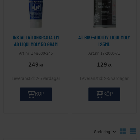
Installationspasta Lm
4T Bike-Additiv LIQUI MOLY
48 LIQUI MOLY 50 gram
125ml
17-2000-245
17-2000-71
249
129
KR
KR
2-5 vardagar
2-5 vardagar
KÖP
KÖP
Välj sortering
V