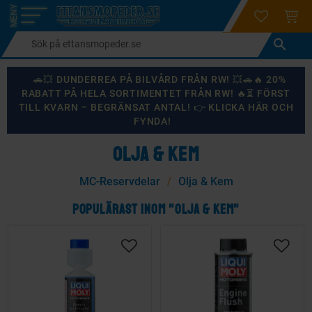
login
ÖNSKELI
KUND
Meny
🚗💥 DUNDERREA PÅ BILVÅRD FRÅN RW! 💥🚗🔥 20%
RABATT PÅ HELA SORTIMENTET FRÅN RW! 🔥⏳ FÖRST
TILL KVARN – BEGRÄNSAT ANTAL! 👉 KLICKA HÄR OCH
FYNDA!
OLJA & KEM
MC-Reservdelar
Olja & Kem
POPULÄRAST INOM "OLJA & KEM"