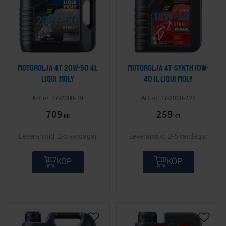
Motorolja 4T 20W-50 4L
Motorolja 4T Synth 10W-
LIQUI MOLY
40 1l LIQUI MOLY
17-2000-19
17-2000-225
709
259
KR
KR
2-5 vardagar
2-5 vardagar
KÖP
KÖP
Lägg till i önskelista
Lägg ti