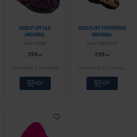
Sadelfluff lila
Sadelfluff Tigerfärgad
Universal
Universal
33536
550031672
299
299
KR
KR
2-5 vardagar
2-5 vardagar
KÖP
KÖP