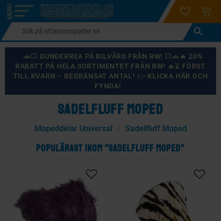
login
ÖNSKELI
KUND
Meny
🚗💥 DUNDERREA PÅ BILVÅRD FRÅN RW! 💥🚗🔥 20%
RABATT PÅ HELA SORTIMENTET FRÅN RW! 🔥⏳ FÖRST
TILL KVARN – BEGRÄNSAT ANTAL! 👉 KLICKA HÄR OCH
FYNDA!
SADELFLUFF MOPED
Mopeddelar Universal
Sadelfluff Moped
POPULÄRAST INOM "SADELFLUFF MOPED"