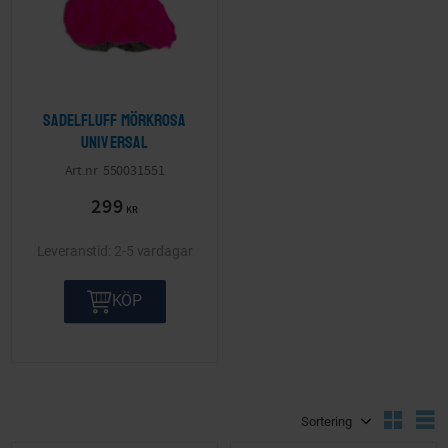
Sadelfluff mörkrosa
Universal
550031551
299
KR
2-5 vardagar
KÖP
Välj sortering
V