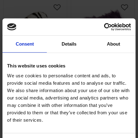
Lägg till i önskelista
Lägg ti
Consent
Details
About
Sadelfluff Tigerfärgad
Sadelfluff lila
This website uses cookies
Universal
Universal
We use cookies to personalise content and ads, to
provide social media features and to analyse our traffic.
550031672
33536
We also share information about your use of our site with
299
299
KR
KR
our social media, advertising and analytics partners who
may combine it with other information that you’ve
2-5 vardagar
2-5 vardagar
provided to them or that they’ve collected from your use
of their services.
KÖP
KÖP