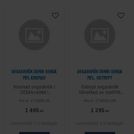
Lägg till i önskelista
Lägg ti
Avgaskrök Derbi Senda
Avgaskrök Derbi Senda
mfl kromad
mfl. ostrypt
Kromad avgaskrök i
​Ostrypt avgaskrök
OEM-kvalitet i
tillverkad av rostfritt
standardutförande.
stål. Diskret sätt att öka
17-6000-18
17-6000-190
Passar till Aprilia SX,
prestandan utan att
1 495
1 295
RX, Gilera RCR, SMT
behöva investera i ett
KR
KR
och Derbi Senda.
nytt komplett
Levereras enligt bild.
avgassystem.
2-5 vardagar
2-5 vardagar