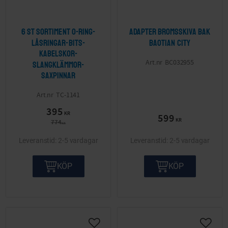
6 st Sortiment O-ring-
Adapter bromsskiva bak
Låsringar-Bits-
Baotian City
Kabelskor-
BC032955
Slangklämmor-
Saxpinnar
TC-1141
395
KR
599
KR
774
KR
2-5 vardagar
2-5 vardagar
KÖP
KÖP
Lägg till i önskelista
Lägg ti