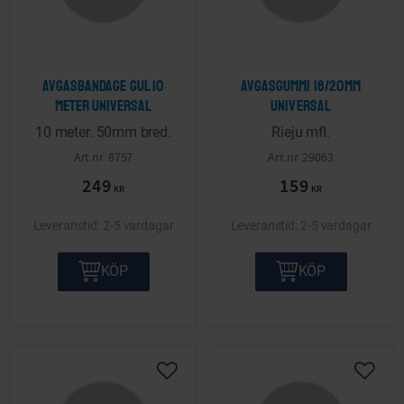
Avgasbandage Gul 10
Avgasgummi 18/20mm
meter Universal
Universal
10 meter. 50mm bred.
Rieju mfl.
8757
29063
249
159
KR
KR
2-5 vardagar
2-5 vardagar
KÖP
KÖP
Lägg till i önskelista
Lägg ti