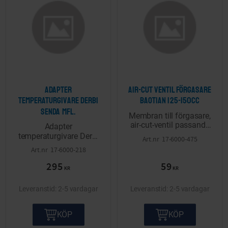
Adapter
Air-cut ventil förgasare
temperaturgivare Derbi
Baotian 125-150cc
Senda mfl.
Membran till förgasare,
air-cut-ventil passande
Adapter
till Baotian 125, 150cc
temperaturgivare Derbi
17-6000-475
modeller.
Senda, Aprilia RX/SX,
17-6000-218
Gilera RCR/SMT D50B0
295
59
Euro4 2018-
KR
KR
2-5 vardagar
2-5 vardagar
KÖP
KÖP