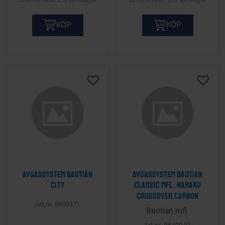
KÖP
KÖP
Lägg till i önskelista
Lägg ti
Avgassystem Baotian
Avgassystem Baotian
City
Classic mfl. Naraku
Crossover Carbon
BR00371
Baotian mfl.
NK400.01