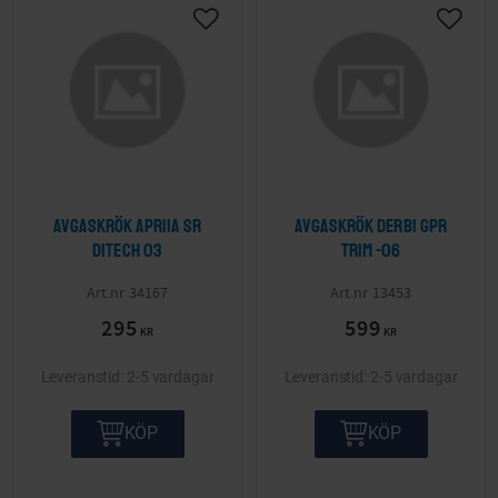
Lägg till i önskelista
Lägg ti
Avgaskrök Apriia SR
Avgaskrök Derbi Gpr
Ditech 03
trim -06
34167
13453
295
599
KR
KR
2-5 vardagar
2-5 vardagar
KÖP
KÖP