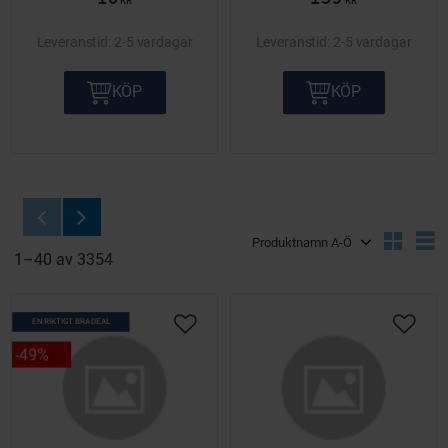
KR
KR
2-5 vardagar
2-5 vardagar
KÖP
KÖP
Välj sortering
V
1–
40
av
3354
EN RIKTIGT BRA DEAL
Lägg till i önskelista
Lägg ti
49
%