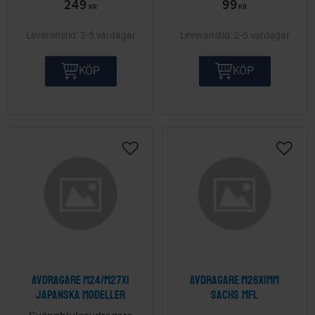
249
99
KR
KR
2-5 vardagar
2-5 vardagar
KÖP
KÖP
Lägg till i önskelista
Lägg ti
Avdragare M24/M27x1
Avdragare M26x1mm
Japanska modeller
Sachs mfl