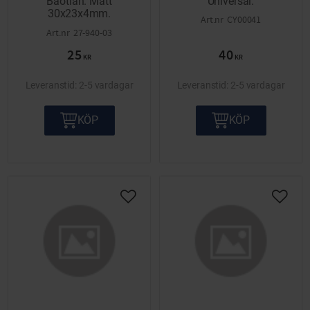
Baotian. Mått
Universal.
30x23x4mm.
CY00041
27-940-03
25
40
KR
KR
2-5 vardagar
2-5 vardagar
KÖP
KÖP
Lägg till i önskelista
Lägg ti