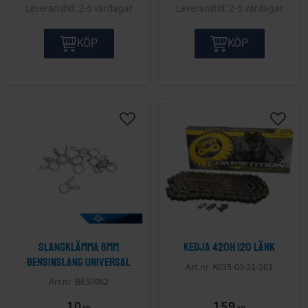
2-5 vardagar
2-5 vardagar
Piaggio Ram & Motordelar
Rieju Ram & Motordelar
KÖP
KÖP
TGB Ram & Motordelar
Skyteam Ram & Motordelar
Suzuki Ram & Motordelar
SYM Ram & Motordelar
Yamaha Ram & Motordelar
Slangklämma 8mm
Kedja 420H 120 länk
bensinslang Universal
K035-03-21-101
BES0062
10
159