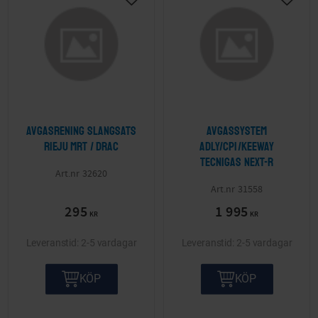
Lägg till i önskelista
Lägg ti
Avgasrening slangsats
Avgassystem
Rieju MRT / Drac
Adly/CPI/Keeway
Tecnigas NEXT-R
32620
31558
295
1 995
KR
KR
2-5 vardagar
2-5 vardagar
KÖP
KÖP