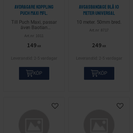
Avdragare koppling
Avgasbandage Blå 10
Puch Maxi mfl.
meter Universal
Till Puch Maxi, passar
10 meter. 50mm bred.
även Baotian
8717
svänghjul.
1011
149
249
KR
KR
2-5 vardagar
2-5 vardagar
KÖP
KÖP
Lägg till i önskelista
Lägg ti