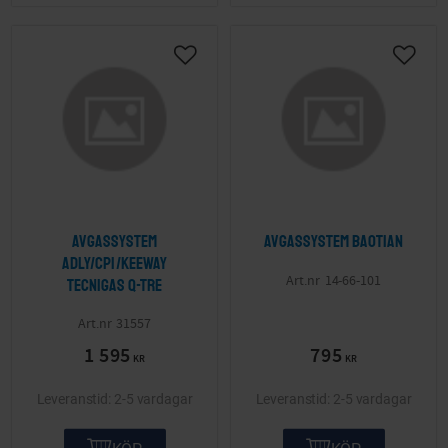
Lägg till i önskelista
Lägg ti
Avgassystem
Avgassystem Baotian
Adly/CPI/Keeway
14-66-101
Tecnigas Q-TRE
31557
1 595
795
KR
KR
2-5 vardagar
2-5 vardagar