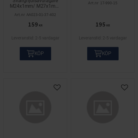
Svänghjulsavdragare
17-990-15
M24x1mm/ M27x1mm.
Passar till Honda,
AA023-01-37-402
Suzuki, Yamaha mfl.
159
195
KR
KR
2-5 vardagar
2-5 vardagar
KÖP
KÖP
Lägg till i önskelista
Lägg ti