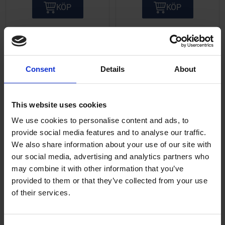
KÖP
KÖP
Lägg till i önskelista
Lägg ti
Consent
Details
About
This website uses cookies
We use cookies to personalise content and ads, to
provide social media features and to analyse our traffic.
We also share information about your use of our site with
Avgaskrök Gilera
Avgaskrök Rieju
our social media, advertising and analytics partners who
Runner
RR/RJ/SM (trim 60km)
may combine it with other information that you’ve
provided to them or that they’ve collected from your use
8652
22620
of their services.
495
495
KR
KR
2-5 vardagar
2-5 vardagar