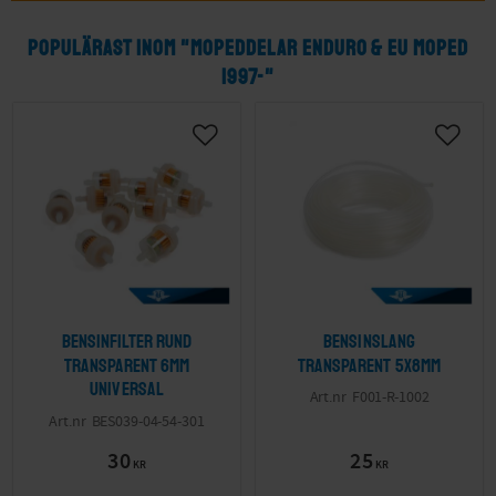
Dealim Ram & Motordelar
Derbi Ram & Motordelar
POPULÄRAST INOM "MOPEDDELAR ENDURO & EU MOPED
1997-"
Gilera Ram & Motordelar
Honda Ram & Motordelar
Hyosung Ram & Motordelar
Italjet Ram & Motordelar
Kawasaki Ram & Motordelar
Keeway Ram & Motordelar
Kymco Ram & Motordelar
Malaguti Ram & Motordelar
Microcar Mopedbil Ram & Motordelar
Minarelli Ram & Motordelar
Bensinfilter rund
Bensinslang
transparent 6mm
transparent 5x8mm
Motorhispania Ram & Motordelar
Universal
F001-R-1002
BES039-04-54-301
Peugeot Ram & Motordelar
PGO Ram & Motordelar
30
25
KR
KR
Piaggio Ape50 Ram & Motordelar