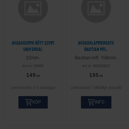
Avgasgummi rött 22mm
Avgasklammersats
Universal
Baotian mfl.
22mm.
Baotian mfl. 104mm.
29060
BO003822
149
195
KR
KR
2-5 vardagar
Tillfälligt slutsåld
KÖP
INFO