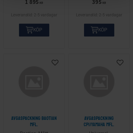
1 895
395
KR
KR
2-5 vardagar
2-5 vardagar
KÖP
KÖP
Lägg till i önskelista
Lägg ti
Avgaspackning Baotian
Avgaspackning
mfl.
CPI/Yamaha mfl.