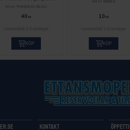
M043-E
PUK018-01-56-211
40
10
KR
KR
2-5 vardagar
2-5 vardagar
KÖP
KÖP
er.se
Kontakt
Öppett