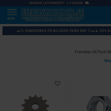
local_shipping
SNABBA LEVERANSER - 2-5 DAGAR
🚗💥 DUNDERREA PÅ BILVÅRD FRÅN RW! 💥🚗🔥 20%
Framdrev till Puch M
Mop