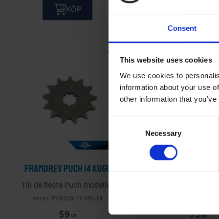
KÖP
KÖP
Consent
Lägg till i önskelista
This website uses cookies
We use cookies to personalis
information about your use of
other information that you’ve
C
Necessary
o
n
s
Framdrev Puch 14 kugg
Framdrev Puch 1
e
n
Till de flesta Puch modeller.
Till de flesta Puch m
t
PUK010-17-450-14
PUK005-17-4
S
59
75
e
KR
KR