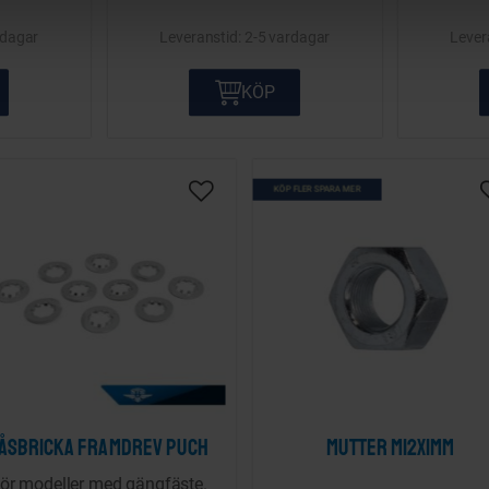
rdagar
2-5 vardagar
KÖP
KÖP FLER SPARA MER
Lägg till i önskelista
åsbricka framdrev Puch
Mutter M12x1mm
ör modeller med gängfäste.