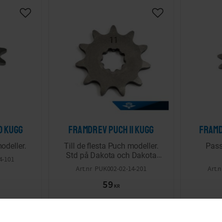
Lägg till i önskelista
Lägg till i önskelis
0 kugg
Framdrev Puch 11 kugg
Framd
odeller.
Till de flesta Puch modeller.
Pass
Std på Dakota och Dakota
4-101
3000.
PUK002-02-14-201
59
KR
rdagar
2-5 vardagar