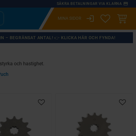
payment
SÄKRA BETALNINGAR VIA KLARNA
login
ÖNSKELISTA
KUNDVA
RN – BEGRÄNSAT ANTAL! 👉 KLICKA HÄR OCH FYNDA!
styrka och hastighet.
Puch