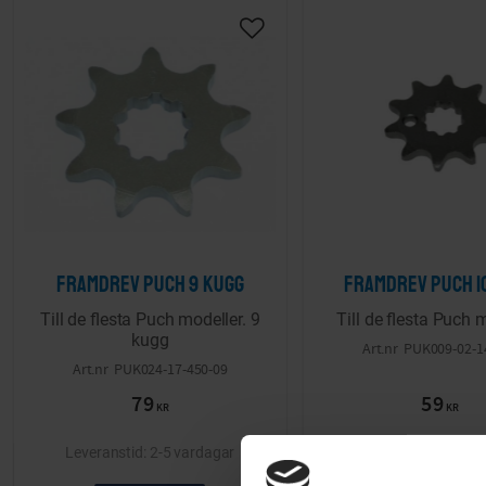
Lägg till i önskelista
Framdrev Puch 9 kugg
Framdrev Puch 1
Till de flesta Puch modeller. 9
Till de flesta Puch m
kugg
PUK009-02-1
PUK024-17-450-09
79
59
KR
KR
2-5 vardagar
2-5 va