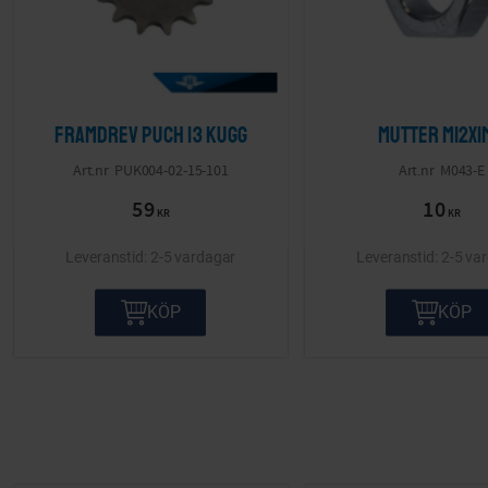
Framdrev Puch 13 kugg
Mutter M12x1
PUK004-02-15-101
M043-E
59
10
KR
KR
2-5 vardagar
2-5 va
KÖP
KÖP