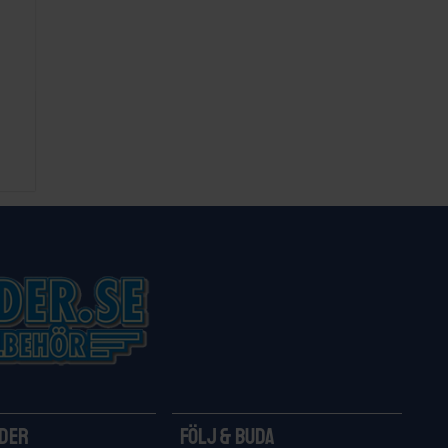
ider
Följ & Buda