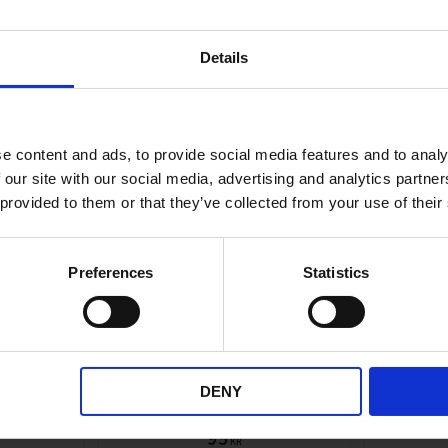
KÖP
Details
Lägg till i önskelista
Lägg till i önskelis
e content and ads, to provide social media features and to analy
 our site with our social media, advertising and analytics partn
 provided to them or that they’ve collected from your use of their
Preferences
Statistics
5 kugg
Framdrev Puch 16 kugg
Framd
odeller.
Till de flesta Puch modeller.
DENY
50-15
PUK006-02-18-303
95
KR