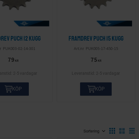
rev Puch 12 kugg
Framdrev Puch 15 kugg
PUK003-02-14-301
PUK005-17-450-15
79
75
KR
KR
2-5 vardagar
2-5 vardagar
KÖP
KÖP
Välj sortering
V