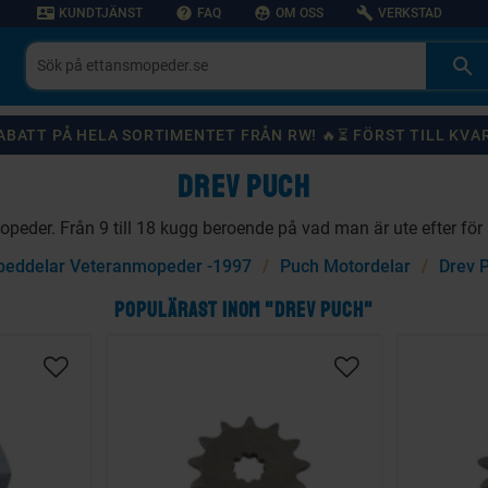
contact_mail
help
supervised_user_circle
build
KUNDTJÄNST
FAQ
OM OSS
VERKSTAD
 RABATT PÅ HELA SORTIMENTET FRÅN RW! 🔥⏳ FÖRST TILL KVA
DREV PUCH
opeder. Från 9 till 18 kugg beroende på vad man är ute efter för 
eddelar Veteranmopeder -1997
Puch Motordelar
Drev 
POPULÄRAST INOM "DREV PUCH"