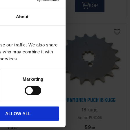
KÖP
KÖP
About
ta
Lägg till i önskelista
Lägg ti
se our traffic. We also share
ers who may combine it with
 services.
Marketing
rev Puch 17 kugg
Framdrev Puch 18 kugg
17 kugg.
18 kugg.
ALLOW ALL
PUK007
PUK008
75
59
KR
KR