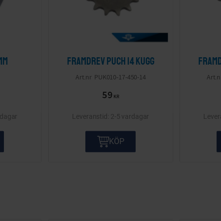
mm
Framdrev Puch 14 kugg
Framd
PUK010-17-450-14
59
KR
rdagar
2-5 vardagar
KÖP