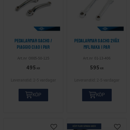
Pedalarmar Sachs /
Pedalarmar Sachs 2väx
Piaggio Ciao 1 par
mfl raka 1 par
O005-50-125
01-13-406
495
595
KR
KR
2-5 vardagar
2-5 vardagar
KÖP
KÖP
KÖP FLER SPARA MER
Lägg till i önskelista
Lägg ti