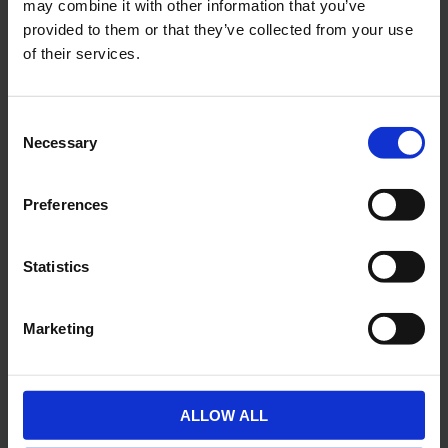
may combine it with other information that you’ve
provided to them or that they’ve collected from your use
of their services.
Kickstartsdrev Sachs
Kickstoppsgummi Sachs
4väx 41T
M009
C
12-14-501
Necessary
o
595
49
KR
KR
n
s
Preferences
2-5 vardagar
2-5 vardagar
e
n
KÖP
KÖP
t
Statistics
S
e
Marketing
l
e
KÖP FLER SPARA MER
KÖP FLER SPARA MER
Lägg till i önskelista
Lägg ti
c
t
ALLOW ALL
i