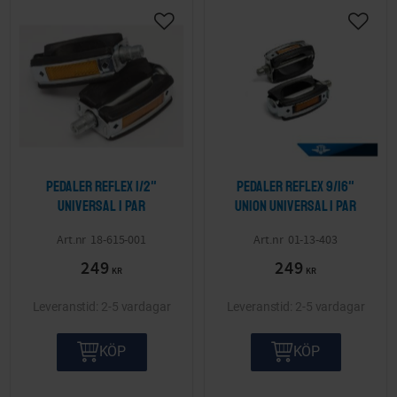
Lägg till i önskelista
Lägg ti
Pedaler Reflex 1/2"
Pedaler Reflex 9/16"
Universal 1 par
Union Universal 1 par
18-615-001
01-13-403
249
249
KR
KR
2-5 vardagar
2-5 vardagar
KÖP
KÖP