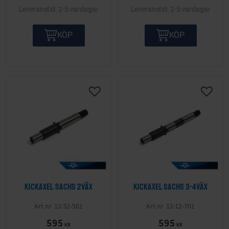
2-5 vardagar
2-5 vardagar
KÖP
KÖP
Lägg till i önskelista
Lägg ti
Kickaxel Sachs 2väx
Kickaxel Sachs 3-4väx
12-32-501
12-12-701
595
595
KR
KR