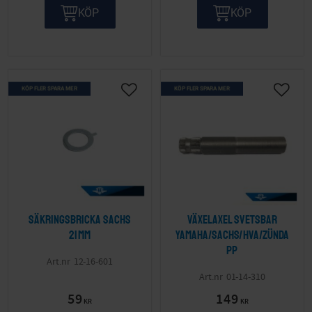
KÖP
KÖP
KÖP FLER SPARA MER
KÖP FLER SPARA MER
Lägg till i önskelista
Lägg ti
Säkringsbricka Sachs
Växelaxel svetsbar
21mm
Yamaha/Sachs/HVA/Zünda
pp
12-16-601
01-14-310
59
149
KR
KR