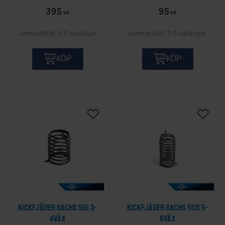
395
95
KR
KR
2-5 vardagar
2-5 vardagar
KÖP
KÖP
Lägg till i önskelista
Lägg ti
Kickfjäder Sachs 501 3-
Kickfjäder Sachs 50S 5-
4väx
6väx