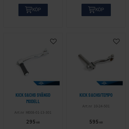
KÖP
KÖP
Lägg till i önskelista
Lägg ti
Kick Sachs svängd
Kick Sachs/Tempo
modell
10-24-501
M008-01-13-301
295
595
KR
KR