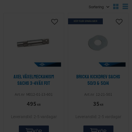
Välj sortering
V
KÖP FLER SPARA MER
Lägg till i önskelista
Lägg ti
Axel växelmeckanism
Bricka kickdrev Sachs
Sachs 3-4väx fot
50/3 & 50/4
M012-01-13-601
12-21-501
495
35
KR
KR
2-5 vardagar
2-5 vardagar
KÖP
KÖP