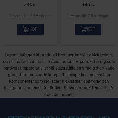
249
395
KR
KR
2-5 vardagar
2-5 vardagar
KÖP
KÖP
I denna kategori hittar du ett brett sortiment av kickpedaler
och tillhörande delar till Sachs-motorer – perfekt för dig som
renoverar, reparerar eller vill säkerställa en smidig start varje
gång. Här finns både kompletta kickpedaler och viktiga
komponenter som kickaxlar, kickfjädrar, spärrdrev och
kickgummi, anpassade för flera Sachs-motorer från 2- till 6-
växlade motorer.