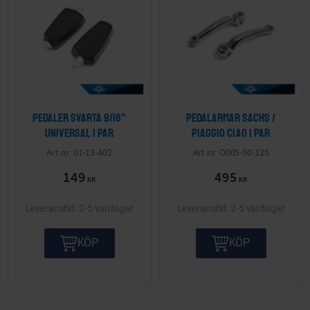
Pedaler Svarta 9/16"
Pedalarmar Sachs /
Universal 1 par
Piaggio Ciao 1 par
01-13-402
O005-50-125
149
495
KR
KR
2-5 vardagar
2-5 vardagar
KÖP
KÖP