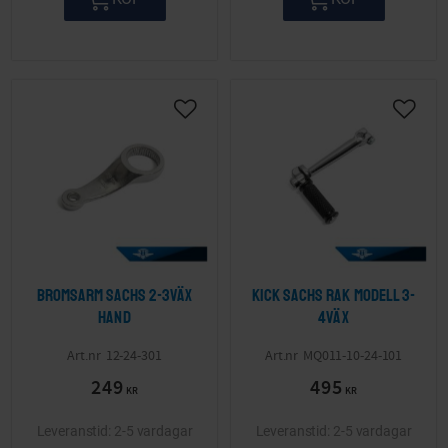
Lägg till i önskelista
Lägg ti
Bromsarm Sachs 2-3väx
Kick Sachs rak modell 3-
hand
4väx
12-24-301
MQ011-10-24-101
249
495
KR
KR
2-5 vardagar
2-5 vardagar