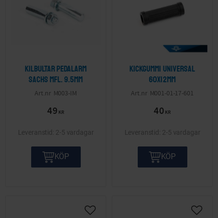
Kilbultar pedalarm
Kickgummi Universal
Sachs mfl. 9.5mm
60x12mm
M003-IM
M001-01-17-601
49
40
KR
KR
2-5 vardagar
2-5 vardagar
KÖP
KÖP