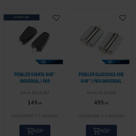
STORSÄLJARE
Lägg till i önskelista
Lägg ti
Pedaler Svarta 9/16"
Pedaler klassiska grå
Universal 1 par
9/16" 1 par Universal
01-13-402
01-13-405
149
495
KR
KR
2-5 vardagar
2-5 vardagar
KÖP
KÖP