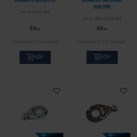
Kickgummi Sachs PVC
Kickgummi Universal
60x12mm
01-17-602
M001-01-17-601
59
40
KR
KR
2-5 vardagar
2-5 vardagar
KÖP
KÖP
Lägg till i önskelista
Lägg ti