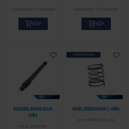
2-5 vardagar
2-5 vardagar
KÖP
KÖP
SVENSKTILLVERKAD
Lägg till i önskelista
Lägg ti
Kickaxel Sachs 501/4
Kickfjäder Sachs 2-4väx
4väx
M038-10-21-101
10-54-301