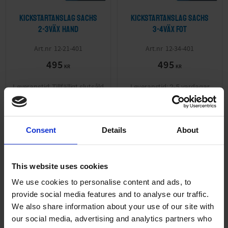
Kickstartanslag Sachs
Kickstartanslag Sachs
2-3väx hand
3-4väx fot
12-21-401
12-34-401
495
495
KR
KR
Tillfälligt slutsåld
2-5 vardagar
INFO
KÖP
Consent
Details
About
This website uses cookies
KÖP FLER SPARA MER
Lägg till i önskelista
Lägg ti
We use cookies to personalise content and ads, to
provide social media features and to analyse our traffic.
We also share information about your use of our site with
our social media, advertising and analytics partners who