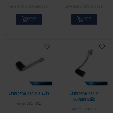
2-5 vardagar
2-5 vardagar
KÖP
KÖP
Lägg till i önskelista
Lägg ti
Växelpedal Sachs 3-4väx
Växelpedal Sachs
501/50S 5väx
01-14-102
18-56-101