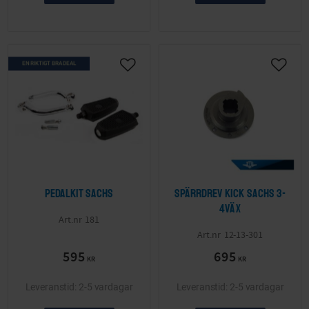
EN RIKTIGT BRA DEAL
Lägg till i önskelista
Lägg ti
Pedalkit Sachs
Spärrdrev kick Sachs 3-
4väx
181
12-13-301
595
695
KR
KR
2-5 vardagar
2-5 vardagar