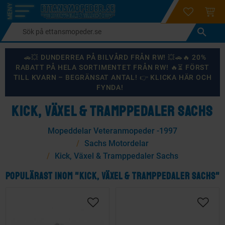
login
ÖNSKELI
KUND
Meny
🚗💥 DUNDERREA PÅ BILVÅRD FRÅN RW! 💥🚗🔥 20%
RABATT PÅ HELA SORTIMENTET FRÅN RW! 🔥⏳ FÖRST
TILL KVARN – BEGRÄNSAT ANTAL! 👉 KLICKA HÄR OCH
FYNDA!
KICK, VÄXEL & TRAMPPEDALER SACHS
Mopeddelar Veteranmopeder -1997
Sachs Motordelar
Kick, Växel & Tramppedaler Sachs
POPULÄRAST INOM "KICK, VÄXEL & TRAMPPEDALER SACHS"