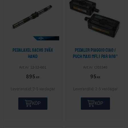
Pedalaxel Sachs 3väx
Pedaler Piaggio Ciao /
hand
Puch Maxi mfl 1 par 9/16"
12-12-601
CI03348
895
95
KR
KR
2-5 vardagar
2-5 vardagar
KÖP
KÖP