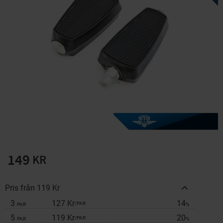
Solglasögon 5 pack
Montage/Arbetshandsk
e Hanvo PE304 1 par
solnr50-2
ETH01m
125
20
KR
KR
KÖP
KÖP
149
KR
Pris från 119 Kr
3
127 Kr
14
/
PAR
PAR
%
5
119 Kr
20
/
PAR
PAR
%