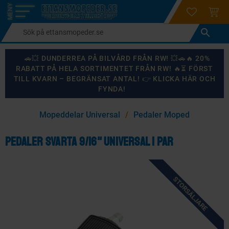
login
ÖNSKELI
KUND
Meny
🚗💥 DUNDERREA PÅ BILVÅRD FRÅN RW! 💥🚗🔥 20%
RABATT PÅ HELA SORTIMENTET FRÅN RW! 🔥⏳ FÖRST
TILL KVARN – BEGRÄNSAT ANTAL! 👉 KLICKA HÄR OCH
FYNDA!
×
Mopeddelar Universal
Pedaler Moped
KANSKE NÅGON AV DESSA PRODUKTER KAN INTRESSERA
DIG?
Pedaler Svarta 9/16" Universal 1 par
STORSÄLJARE
87
%