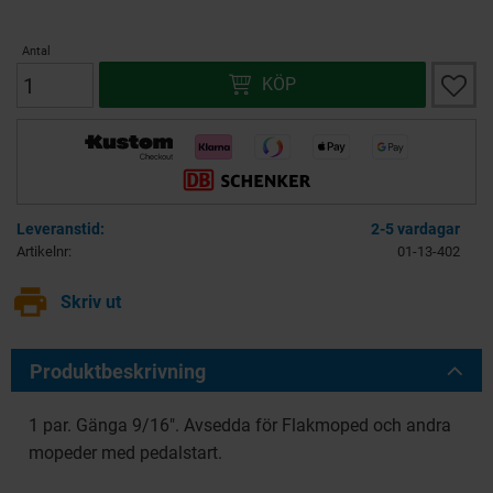
Antal
Lägg ti
KÖP
2-5 vardagar
Artikelnr
01-13-402
print
Skriv ut
Produktbeskrivning
1 par. Gänga 9/16". Avsedda för Flakmoped och andra
mopeder med pedalstart.