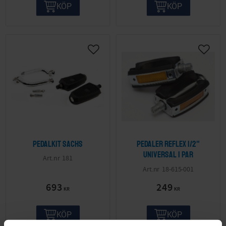
KÖP
KÖP
Pedalkit Sachs
Pedaler Reflex 1/2"
Universal 1 par
181
18-615-001
693
249
KR
KR
KÖP
KÖP