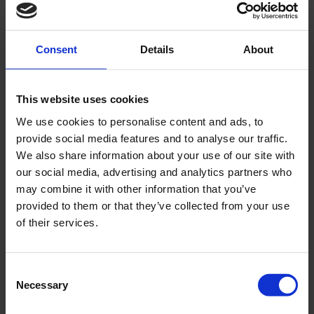
ANDRA KÖPTE ÄVEN
Consent
Details
About
This website uses cookies
We use cookies to personalise content and ads, to
provide social media features and to analyse our traffic.
We also share information about your use of our site with
our social media, advertising and analytics partners who
may combine it with other information that you’ve
provided to them or that they’ve collected from your use
Kilbultar pedalarm
Pedalarmar Sachs /
of their services.
Sachs mfl. 9.5mm
Piaggio Ciao 1 par
M003-IM
O005-50-125
C
49
495
KR
KR
Necessary
o
n
KÖP
KÖP