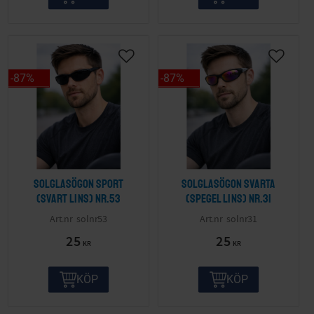
87
%
87
%
Solglasögon sport
Solglasögon svarta
(svart lins) nr.53
(spegel lins) nr.31
solnr53
solnr31
25
25
KR
KR
KÖP
KÖP