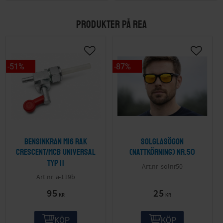
PRODUKTER PÅ REA
51
%
87
%
Bensinkran M16 Rak
Solglasögon
Crescent/MCB Universal
(nattkörning) nr.50
Typ II
solnr50
a-119b
95
25
KR
KR
KÖP
KÖP