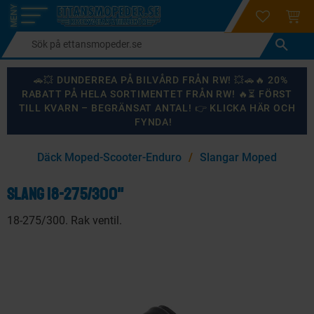
login
ÖNSKELI
KUND
Meny
🚗💥 DUNDERREA PÅ BILVÅRD FRÅN RW! 💥🚗🔥 20%
RABATT PÅ HELA SORTIMENTET FRÅN RW! 🔥⏳ FÖRST
TILL KVARN – BEGRÄNSAT ANTAL! 👉 KLICKA HÄR OCH
FYNDA!
×
Däck Moped-Scooter-Enduro
Slangar Moped
KANSKE NÅGON AV DESSA PRODUKTER KAN INTRESSERA
DIG?
Slang 18-275/300"
18-275/300. Rak ventil.
87
%