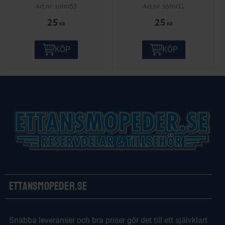
solnr53
solnr31
25
25
KR
KR
KÖP
KÖP
Ettansmopeder.se
Snabba leveranser och bra priser gör det till ett självklart