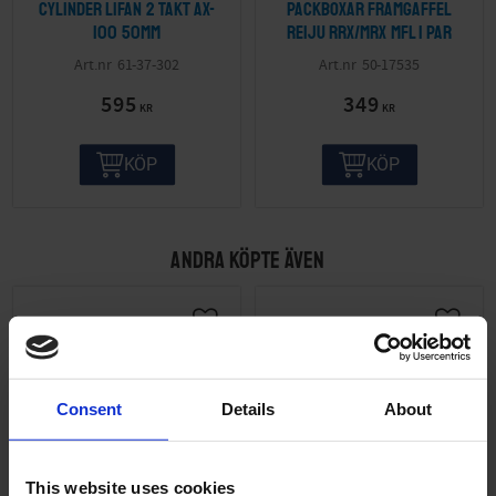
Cylinder Lifan 2 takt AX-
Packboxar framgaffel
100 50mm
Reiju RRX/MRX mfl 1 par
61-37-302
50-17535
595
349
KR
KR
KÖP
KÖP
ANDRA KÖPTE ÄVEN
Consent
Details
About
This website uses cookies