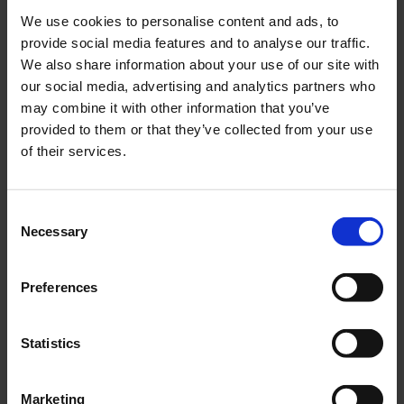
We use cookies to personalise content and ads, to
Fälgband 20-21"
Fälgband 10-12"
provide social media features and to analyse our traffic.
FW009-04-44-203
FD013-04-44-101
We also share information about your use of our site with
29
25
our social media, advertising and analytics partners who
KR
KR
may combine it with other information that you’ve
provided to them or that they’ve collected from your use
KÖP
KÖP
of their services.
C
Necessary
o
n
s
Preferences
e
n
t
Statistics
S
Däck 2.75 - 17 " Nabbat
Slang 21-250/275"
e
(21x2.75)
Marketing
175S-04-34-101