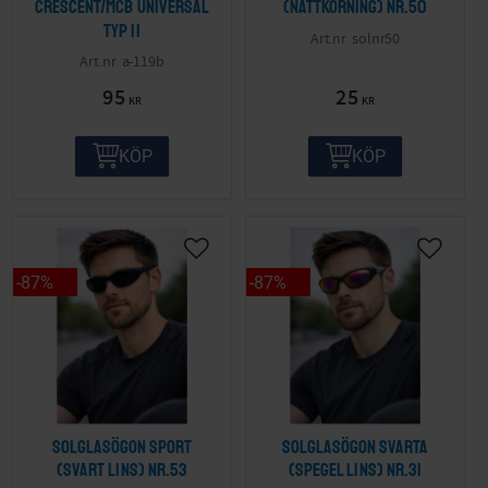
Crescent/MCB Universal
(nattkörning) nr.50
Typ II
solnr50
a-119b
95
25
KR
KR
KÖP
KÖP
87
%
87
%
Solglasögon sport
Solglasögon svarta
(svart lins) nr.53
(spegel lins) nr.31