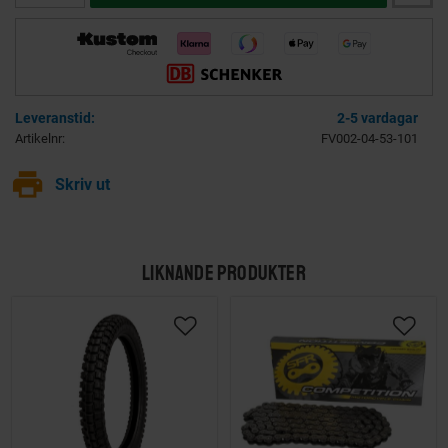
2-5 vardagar
Artikelnr
FV002-04-53-101
print
Skriv ut
LIKNANDE PRODUKTER