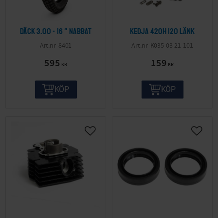
Däck 3.00 - 16 " Nabbat
Kedja 420H 120 länk
8401
K035-03-21-101
595
159
KR
KR
KÖP
KÖP