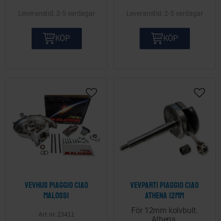
2-5 vardagar
2-5 vardagar
KÖP
KÖP
Lägg till i önskelista
Lägg ti
Vevhus Piaggio Ciao
Vevparti Piaggio Ciao
Malossi
Athena 12mm
För 12mm kolvbult.
23411
Athena.