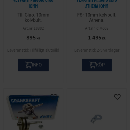
10mm
Athena 10mm
Till Ciao. 10mm
För 10mm kolvbult.
kolvbult.
Athena.
18382
CIM003
895
1 495
KR
KR
Tillfälligt slutsåld
2-5 vardagar
INFO
KÖP
Lägg till i önskelista
Lägg ti