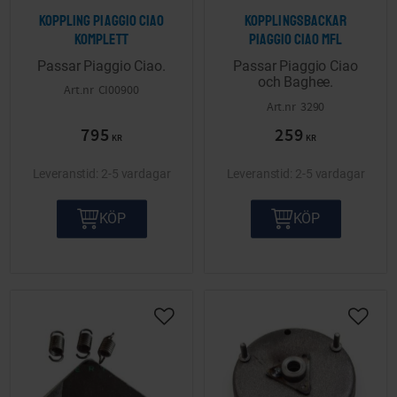
Koppling Piaggio Ciao
Kopplingsbackar
komplett
Piaggio Ciao mfl
Passar Piaggio Ciao.
Passar Piaggio Ciao
och Baghee.
CI00900
3290
795
259
KR
KR
2-5 vardagar
2-5 vardagar
KÖP
KÖP
Lägg till i önskelista
Lägg ti