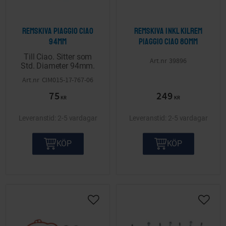
Remskiva Piaggio Ciao
Remskiva inkl kilrem
94mm
Piaggio Ciao 80mm
Till Ciao. Sitter som
39896
Std. Diameter 94mm.
CIM015-17-767-06
75
249
KR
KR
2-5 vardagar
2-5 vardagar
KÖP
KÖP
Lägg till i önskelista
Lägg ti