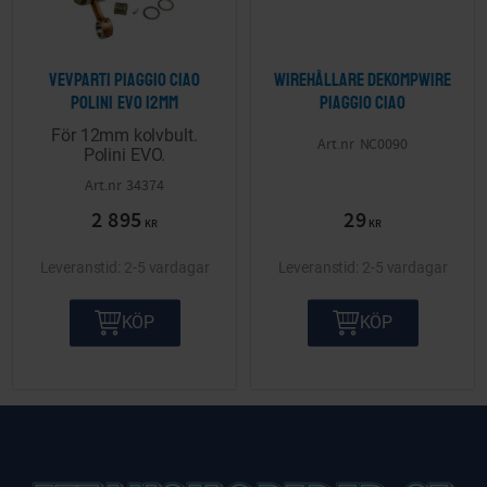
Vevparti Piaggio Ciao
Wirehållare dekompwire
Polini EVO 12mm
Piaggio Ciao
För 12mm kolvbult.
NC0090
Polini EVO.
34374
2 895
29
KR
KR
2-5 vardagar
2-5 vardagar
KÖP
KÖP