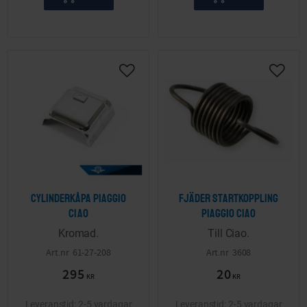
Lägg till i önskelista
Lägg ti
Cylinderkåpa Piaggio
Fjäder startkoppling
Ciao
Piaggio Ciao
Kromad.
Till Ciao.
61-27-208
3608
295
20
KR
KR
2-5 vardagar
2-5 vardagar