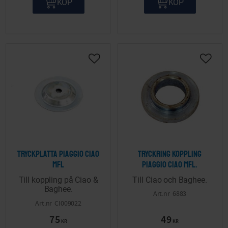
KÖP
KÖP
Lägg till i önskelista
Lägg ti
Tryckplatta Piaggio Ciao
Tryckring koppling
mfl
Piaggio Ciao mfl.
Till koppling på Ciao &
Till Ciao och Baghee.
Baghee.
6883
CI009022
75
49
KR
KR