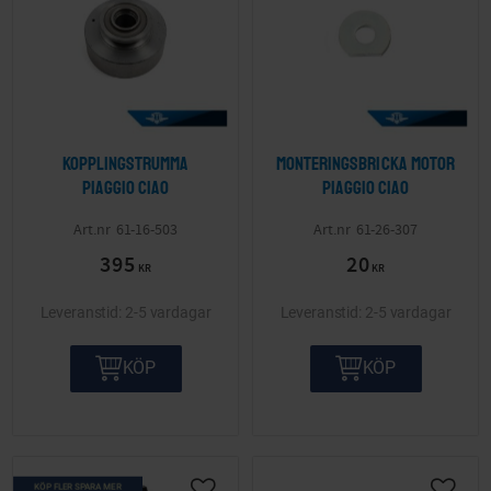
Kopplingstrumma
Monteringsbricka motor
Piaggio Ciao
Piaggio Ciao
61-16-503
61-26-307
395
20
KR
KR
2-5 vardagar
2-5 vardagar
KÖP
KÖP
KÖP FLER SPARA MER