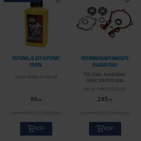
Lägg till i önskelista
Lägg ti
Motorolja ATF automat
Motorreparationssats
250ml
Piaggio Ciao
Till Ciao. Innehåller:
OL009-17-921-43
lager, packningar,
krysskil, packboxar och
CIM017-CI00210
schims.
89
295
KR
KR
2-5 vardagar
2-5 vardagar
KÖP
KÖP