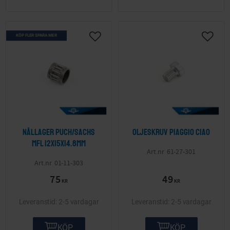
KÖP FLER SPARA MER
Lägg till i önskelista
Lägg ti
Nållager Puch/Sachs
Oljeskruv Piaggio Ciao
mfl 12x15x14.8mm
61-27-301
01-11-303
75
49
KR
KR
2-5 vardagar
2-5 vardagar
KÖP
KÖP