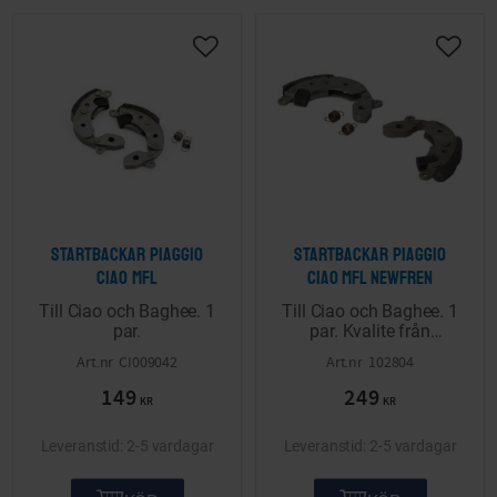
Lägg till i önskelista
Lägg ti
Startbackar Piaggio
Startbackar Piaggio
Ciao mfl
Ciao mfl Newfren
Till Ciao och Baghee. 1
Till Ciao och Baghee. 1
par.
par. Kvalite från
Newfren.
CI009042
102804
149
249
KR
KR
2-5 vardagar
2-5 vardagar