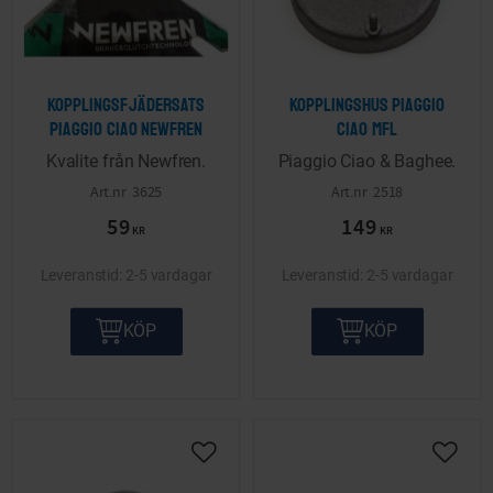
Kopplingsfjädersats
Kopplingshus Piaggio
Piaggio Ciao Newfren
Ciao mfl
Kvalite från Newfren.
Piaggio Ciao & Baghee.
3625
2518
59
149
KR
KR
2-5 vardagar
2-5 vardagar
KÖP
KÖP
Lägg till i önskelista
Lägg ti