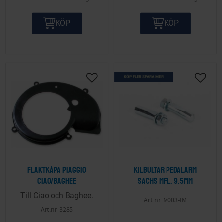
KÖP
KÖP
KÖP FLER SPARA MER
Lägg till i önskelista
Lägg ti
Fläktkåpa Piaggio
Kilbultar pedalarm
Ciao/Baghee
Sachs mfl. 9.5mm
Till Ciao och Baghee.
M003-IM
3285