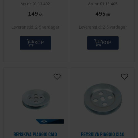
01-13-402
01-13-405
149
495
KR
KR
2-5 vardagar
2-5 vardagar
KÖP
KÖP
Lägg till i önskelista
Lägg ti
Remskiva Piaggio Ciao
Remskiva Piaggio Ciao