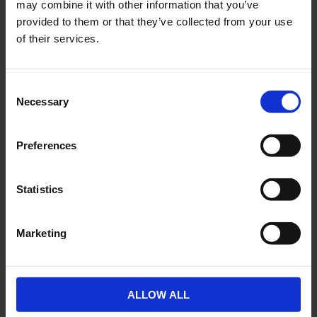
may combine it with other information that you’ve
2-5 vardagar
2-5 vardagar
provided to them or that they’ve collected from your use
of their services.
KÖP
KÖP
C
Necessary
o
n
KÖP FLER SPARA MER
Lägg till i önskelista
Lägg ti
s
Preferences
e
n
t
Statistics
S
e
Marketing
l
Pedaler Piaggio Ciao /
Pedaler Reflex 9/16"
e
Puch Maxi mfl 1 par 9/16"
Union Universal 1 par
c
t
ALLOW ALL
CI03348
01-13-403
i