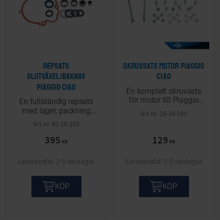
Repsats
Skruvsats motor Piaggio
slutväxel/baknav
Ciao
Piaggio Ciao
En komplett skruvsats
för motor till Piaggio
En fullständig repsats
Ciao.
med lager, packning
25-18-101
m,m för renovering av
61-26-203
slutväxel och baknav
395
129
till Ciao.
KR
KR
2-5 vardagar
2-5 vardagar
KÖP
KÖP