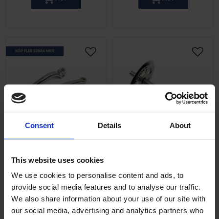
KÖP FLER SPARA MER
Lägg till i önskelista
Lägg ti
Consent
Details
About
Pedalarmar Sachs /
Pedalaxel 28 kugg
Piaggio Ciao 1 par
Piaggio Ciao 80-88
This website uses cookies
28 kugg, passar
O005-50-125
We use cookies to personalise content and ads, to
årsmodeller från 80-88.
provide social media features and to analyse our traffic.
550010406
We also share information about your use of our site with
495
295
KR
KR
our social media, advertising and analytics partners who