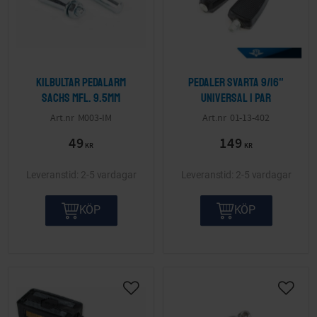
Kilbultar pedalarm
Pedaler Svarta 9/16"
Sachs mfl. 9.5mm
Universal 1 par
M003-IM
01-13-402
49
149
KR
KR
2-5 vardagar
2-5 vardagar
KÖP
KÖP