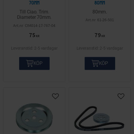
70mm
80mm
Till Ciao. Trim.
80mm.
Diameter 70mm.
61-26-501
CIM014-17-767-04
75
79
KR
KR
2-5 vardagar
2-5 vardagar
KÖP
KÖP
Lägg till i önskelista
Lägg ti