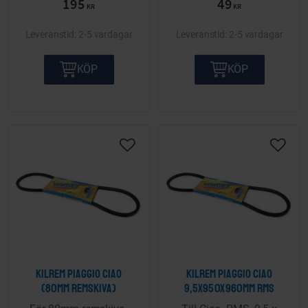
195
49
KR
KR
2-5 vardagar
2-5 vardagar
KÖP
KÖP
Lägg till i önskelista
Lägg ti
Kilrem Piaggio Ciao
Kilrem Piaggio Ciao
(80mm remskiva)
9,5x950x960mm RMS