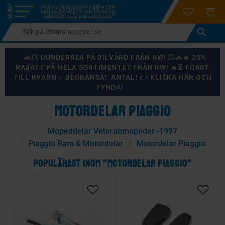
login
ÖNSKELI
KUND
Meny
🚗💥 DUNDERREA PÅ BILVÅRD FRÅN RW! 💥🚗🔥 20%
RABATT PÅ HELA SORTIMENTET FRÅN RW! 🔥⏳ FÖRST
TILL KVARN – BEGRÄNSAT ANTAL! 👉 KLICKA HÄR OCH
FYNDA!
MOTORDELAR PIAGGIO
Mopeddelar Veteranmopeder -1997
Piaggio Ram & Motordelar
Motordelar Piaggio
POPULÄRAST INOM "MOTORDELAR PIAGGIO"