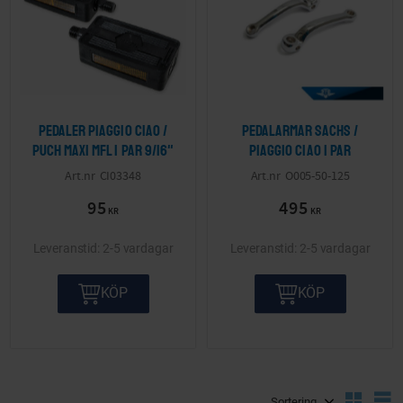
Pedaler Piaggio Ciao /
Pedalarmar Sachs /
Puch Maxi mfl 1 par 9/16"
Piaggio Ciao 1 par
CI03348
O005-50-125
95
495
KR
KR
2-5 vardagar
2-5 vardagar
KÖP
KÖP
Välj sortering
V