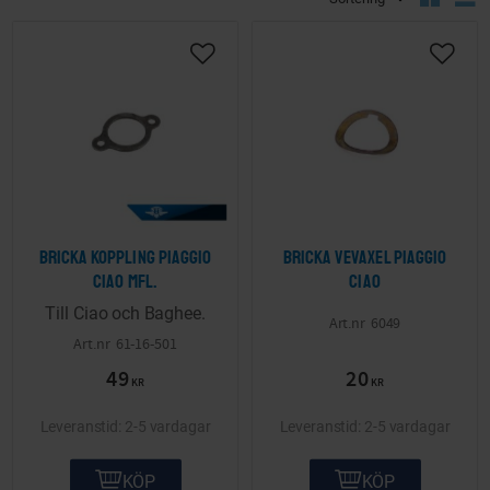
Lägg till i önskelista
Lägg ti
Bricka koppling Piaggio
Bricka vevaxel Piaggio
Ciao mfl.
Ciao
Till Ciao och Baghee.
6049
61-16-501
49
20
KR
KR
2-5 vardagar
2-5 vardagar
KÖP
KÖP