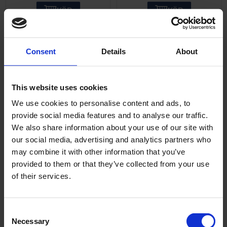
KÖP
KÖP
Consent
Details
About
ANDRA KÖPTE ÄVEN
This website uses cookies
51
%
We use cookies to personalise content and ads, to
provide social media features and to analyse our traffic.
We also share information about your use of our site with
our social media, advertising and analytics partners who
may combine it with other information that you’ve
provided to them or that they’ve collected from your use
Bensinslang svart
Bensinkran M16 Rak
of their services.
5x7mm Universal
Crescent/MCB Universal
Typ II
1052-R-1003
C
a-119b
Necessary
o