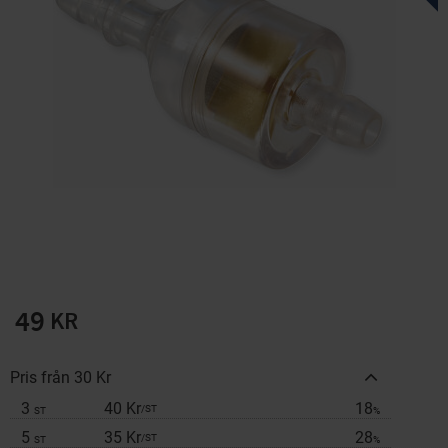
Solglasögon 5 pack
Montage/Arbetshandsk
e Hanvo PE304 1 par
solnr50-2
ETH01m
125
20
KR
KR
KÖP
KÖP
49
KR
Pris från 30 Kr
3
40 Kr
18
/
ST
ST
%
5
35 Kr
28
/
ST
ST
%