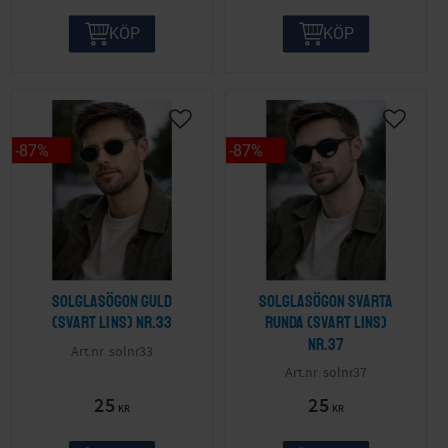
KÖP
KÖP
87
%
87
%
Solglasögon guld
Solglasögon svarta
(svart lins) nr.33
runda (svart lins)
nr.37
solnr33
solnr37
25
25
KR
KR