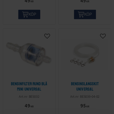
49
49
KR
KR
KÖP
KÖP
Bensinfilter Rund blå
Bensinslangskit
Mini Universal
Universal
BES032
BES039-04-02
49
95
KR
KR