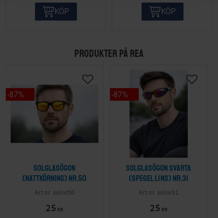
KÖP
KÖP
PRODUKTER PÅ REA
87
%
87
%
Solglasögon
Solglasögon svarta
(nattkörning) nr.50
(spegel lins) nr.31
solnr50
solnr31
25
25
KR
KR