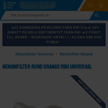
login
ÖNSKELI
KUND
Meny
🚗💥 DUNDERREA PÅ BILVÅRD FRÅN RW! 💥🚗🔥 20%
RABATT PÅ HELA SORTIMENTET FRÅN RW! 🔥⏳ FÖRST
TILL KVARN – BEGRÄNSAT ANTAL! 👉 KLICKA HÄR OCH
FYNDA!
×
Mopeddelar Universal
Bensinfilter Moped
KANSKE NÅGON AV DESSA PRODUKTER KAN INTRESSERA
DIG?
Bensinfilter rund orange mini Universal
KÖP FLER SPARA MER
87
%