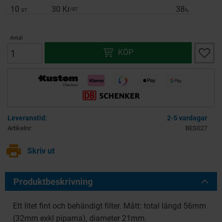
10
30 Kr
38
/
ST
ST
%
Antal
Lägg ti
KÖP
2-5 vardagar
Artikelnr
BES027
print
Skriv ut
Produktbeskrivning
Ett litet fint och behändigt filter. Mått: total längd 56mm
(32mm exkl piparna), diameter 21mm.