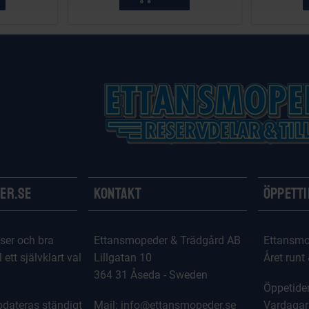
er.se
Kontakt
Öppett
ser och bra
Ettansmopeder & Trädgård AB
Ettansmo
l ett självklart val
Lillgatan 10
Året runt
364 31 Åseda - Sweden
Öppetider
dateras ständigt
Mail: info@ettansmopeder.se
Vardagar