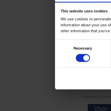
This website uses cookies
We use cookies to personalis
information about your use of
other information that you’ve
C
Necessary
o
n
Hastighetsmätare 
s
60km/h Unive
e
n
10-45-30
t
S
995
KR
e
l
2-5 va
e
c
KÖP