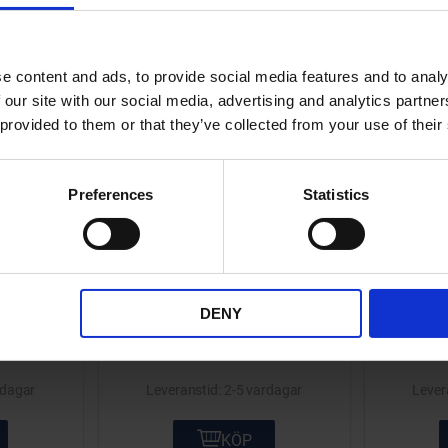
Lägg till i önskelista
Lägg till i önskelis
e content and ads, to provide social media features and to analy
 our site with our social media, advertising and analytics partn
 provided to them or that they’ve collected from your use of their
Preferences
Statistics
50mm 0-
Mätarwire Piaggio Bravo
Mätar
rsal
640mm
1
16299
DENY
149
KR
rdagar
2-5 vardagar
KÖP