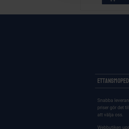
t
i
o
n
Ettansmoped
Snabba leveran
priser gör det til
att välja oss.
Webbutiken upp