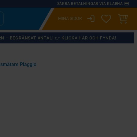
payment
SÄKRA BETALNINGAR VIA KLARNA
login
ÖNSKELISTA
KUNDVA
RN – BEGRÄNSAT ANTAL! 👉 KLICKA HÄR OCH FYNDA!
tsmätare Piaggio