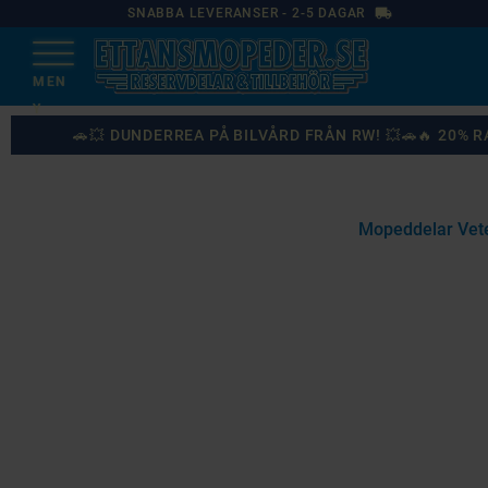
local_shipping
SNABBA LEVERANSER - 2-5 DAGAR
🚗💥 DUNDERREA PÅ BILVÅRD FRÅN RW! 💥🚗🔥 20%
Mopeddelar Vet