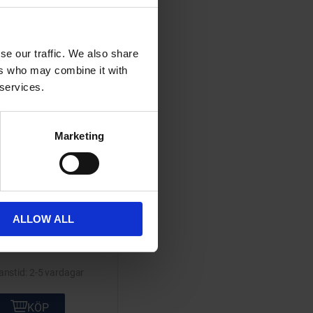
ta
Lägg till i önskelista
se our traffic. We also share
ers who may combine it with
 services.
Marketing
wire Piaggio Ciao
620mm
620mm lång.
ALLOW ALL
3609
95
KR
2-5 vardagar
KÖP