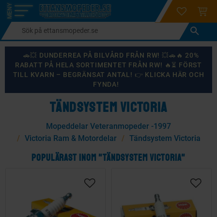
login
ÖNSKELI
KUND
Meny
🚗💥 DUNDERREA PÅ BILVÅRD FRÅN RW! 💥🚗🔥 20%
RABATT PÅ HELA SORTIMENTET FRÅN RW! 🔥⏳ FÖRST
TILL KVARN – BEGRÄNSAT ANTAL! 👉 KLICKA HÄR OCH
FYNDA!
TÄNDSYSTEM VICTORIA
Mopeddelar Veteranmopeder -1997
Victoria Ram & Motordelar
Tändsystem Victoria
POPULÄRAST INOM "TÄNDSYSTEM VICTORIA"