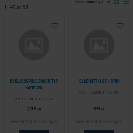
V
1–
40
av
53
Lägg till i önskelista
Lägg ti
Bakljusspole Bosch-typ
Bladmått 0.05-1.0mm
54mm 3W
AA029-14-61-401
T001-01-38-505
295
99
KR
KR
2-5 vardagar
2-5 vardagar