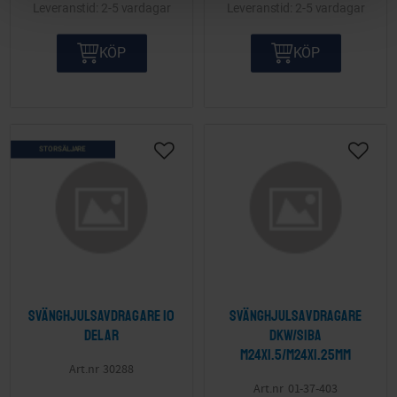
2-5 vardagar
2-5 vardagar
KÖP
KÖP
STORSÄLJARE
Lägg till i önskelista
Lägg ti
Svänghjulsavdragare 10
Svänghjulsavdragare
delar
DKW/SIBA
M24x1.5/M24x1.25mm
30288
01-37-403