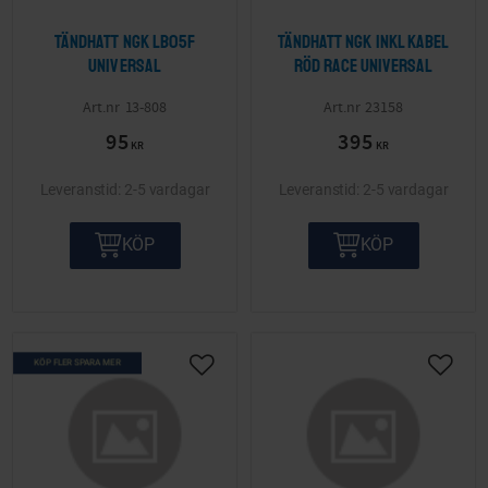
Tändhatt NGK LB05F
Tändhatt NGK inkl kabel
Universal
röd Race Universal
13-808
23158
95
395
KR
KR
2-5 vardagar
2-5 vardagar
KÖP
KÖP
KÖP FLER SPARA MER
Lägg till i önskelista
Lägg ti