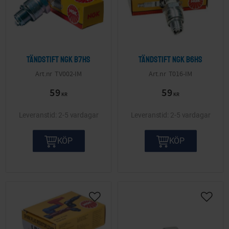
Tändstift NGK B7HS
Tändstift NGK B6HS
TV002-IM
T016-IM
59
59
KR
KR
2-5 vardagar
2-5 vardagar
KÖP
KÖP