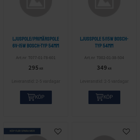
Ljuspole/Primärspole
Ljusspole 5/15W Bosch-
6V-15W Bosch-typ 54mm
typ 54mm
T077-01-78-601
T002-01-38-504
295
349
KR
KR
2-5 vardagar
2-5 vardagar
KÖP
KÖP
KÖP FLER SPARA MER
Lägg till i önskelista
Lägg ti