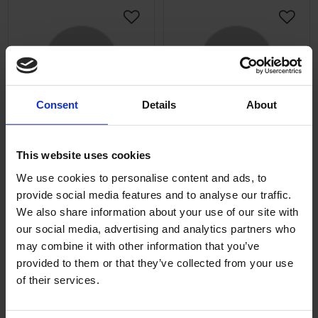
Lägg till i önskelista
Lägg ti
Consent
Details
About
Spårskruv M4x6mm FZB
Stjärnskruv M4x10mm
This website uses cookies
FZB
Till bla brytare på äldre
We use cookies to personalise content and ads, to
mopeder.
Spårskruv för brytare.
provide social media features and to analyse our traffic.
M4x10mm. Säljes
004046
We also share information about your use of our site with
styckvis.
T074-55-2031
our social media, advertising and analytics partners who
5
5
KR
KR
may combine it with other information that you’ve
provided to them or that they’ve collected from your use
2-5 vardagar
2-5 vardagar
of their services.
KÖP
KÖP