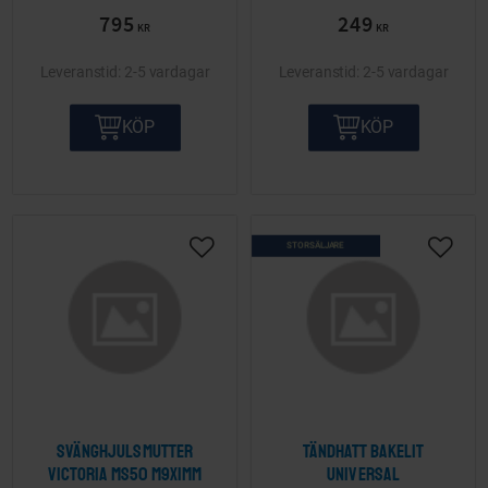
795
249
KR
KR
2-5 vardagar
2-5 vardagar
KÖP
KÖP
STORSÄLJARE
Lägg till i önskelista
Lägg ti
Svänghjulsmutter
Tändhatt Bakelit
Victoria MS50 M9x1mm
Universal