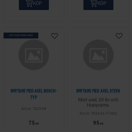
KÖP
KÖP
KÖP FLER SPARA MER
Lägg till i önskelista
Lägg ti
Brytare med axel Bosch-
Brytare med axel Stefa
typ
Med axel, till Ilo och
Husqvarna.
T023-IM
T014-01-77-602
75
95
KR
KR