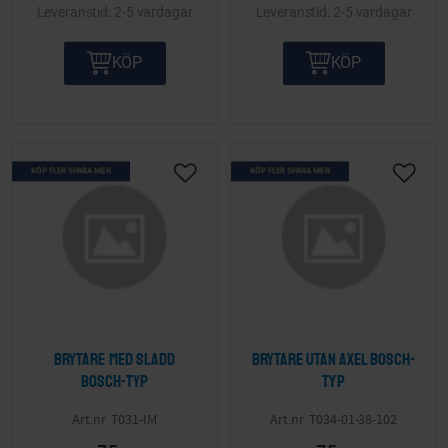
2-5 vardagar
2-5 vardagar
KÖP
KÖP
KÖP FLER SPARA MER
KÖP FLER SPARA MER
Lägg till i önskelista
Lägg ti
Brytare med sladd
Brytare utan axel Bosch-
Bosch-typ
typ
T031-IM
T034-01-38-102