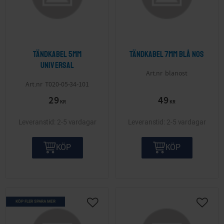
Tändkabel 5mm
Tändkabel 7mm Blå NOS
Universal
blanost
T020-05-34-101
29
49
KR
KR
2-5 vardagar
2-5 vardagar
KÖP
KÖP
KÖP FLER SPARA MER
Lägg till i önskelista
Lägg ti