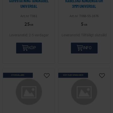
Gummitätning tändkabel
Kabelsko kondensator
Universal
3mm Universal
T061
T068-55-1676
25
5
KR
KR
2-5 vardagar
Tillfälligt slutsåld
KÖP
INFO
STORSÄLJARE
KÖP FLER SPARA MER
Lägg till i önskelista
Lägg ti