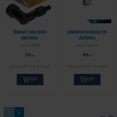
Tändhatt NGK LB05F
Kondensator Bosch-typ
Universal
lödmodell
13-808
T007-IM
95
49
KR
KR
2-5 vardagar
2-5 vardagar
KÖP
KÖP
Välj sortering