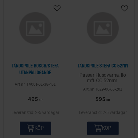
Lägg till i önskelista
Lägg ti
Tändspole Bosch/Stefa
Tändspole Stefa cc 52mm
utanpåliggande
Passar Husqvarna, Ilo
mfl. CC 52mm.
TV001-01-38-401
T029-06-56-201
495
595
KR
KR
2-5 vardagar
2-5 vardagar
KÖP
KÖP