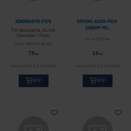
Kondensator Stefa
Krysskil Sachs-Puch-
Zundapp mfl.
Till Husqvarna, Ilo mfl.
Diameter 17mm.
T025-IM
O007-01-38-103
79
10
KR
KR
2-5 vardagar
2-5 vardagar
KÖP
KÖP
Lägg till i önskelista
Lägg ti