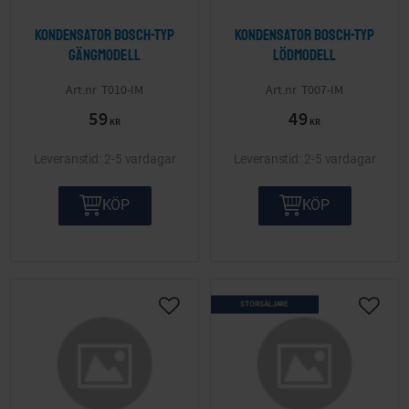
Kondensator Bosch-typ
Kondensator Bosch-typ
gängmodell
lödmodell
T010-IM
T007-IM
59
49
KR
KR
2-5 vardagar
2-5 vardagar
KÖP
KÖP
STORSÄLJARE
Lägg till i önskelista
Lägg ti