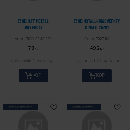
Tändhatt metall
Tändinställningsverkty
Universal
g M14x1.25mm
T011-02-53-203
T027-IM
79
495
KR
KR
2-5 vardagar
2-5 vardagar
KÖP
KÖP
KÖP FLER SPARA MER
ORIGINALDEL FRÅN FÖRR
Lägg till i önskelista
Lägg ti