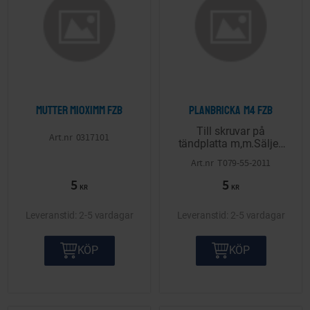
Mutter M10x1mm FZB
Planbricka M4 FZB
Till skruvar på
0317101
tändplatta m,m.Säljes
styckvis.
T079-55-2011
5
5
KR
KR
2-5 vardagar
2-5 vardagar
KÖP
KÖP