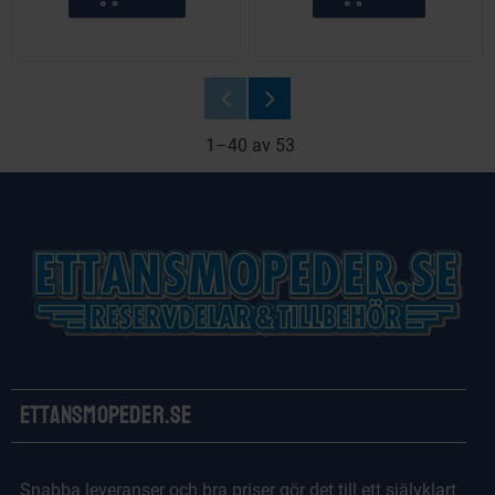
1–
40
av
53
Ettansmopeder.se
Snabba leveranser och bra priser gör det till ett självklart