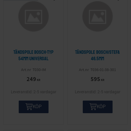
Lägg till i önskelista
Lägg ti
Tändspole Bosch-typ
Tändspole Bosch/Stefa
54mm Universal
46.5mm
T030-IM
T036-01-38-301
249
595
KR
KR
2-5 vardagar
2-5 vardagar
KÖP
KÖP