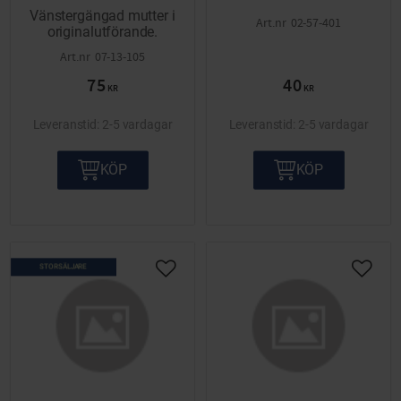
Vänstergängad mutter i
02-57-401
originalutförande.
07-13-105
75
40
KR
KR
2-5 vardagar
2-5 vardagar
KÖP
KÖP
STORSÄLJARE
Lägg till i önskelista
Lägg ti