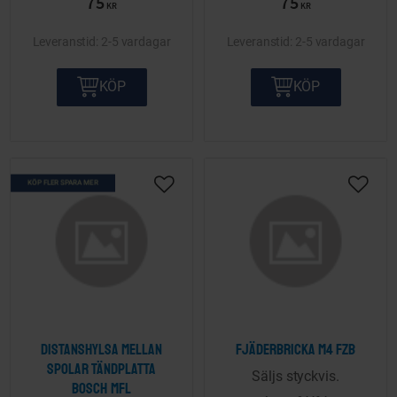
75
75
KR
KR
2-5 vardagar
2-5 vardagar
KÖP
KÖP
KÖP FLER SPARA MER
Lägg till i önskelista
Lägg ti
Distanshylsa mellan
Fjäderbricka M4 FZB
spolar tändplatta
Säljs styckvis.
Bosch mfl