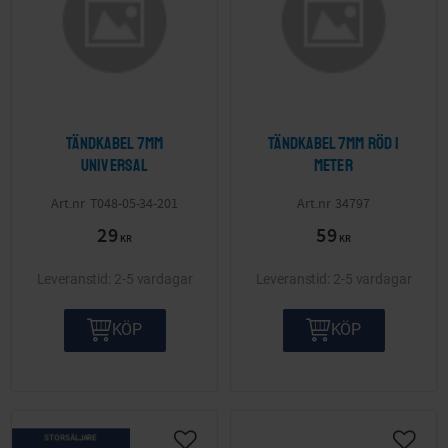
Tändkabel 7mm
Tändkabel 7mm röd 1
Universal
meter
T048-05-34-201
34797
29
59
KR
KR
2-5 vardagar
2-5 vardagar
KÖP
KÖP
STORSÄLJARE