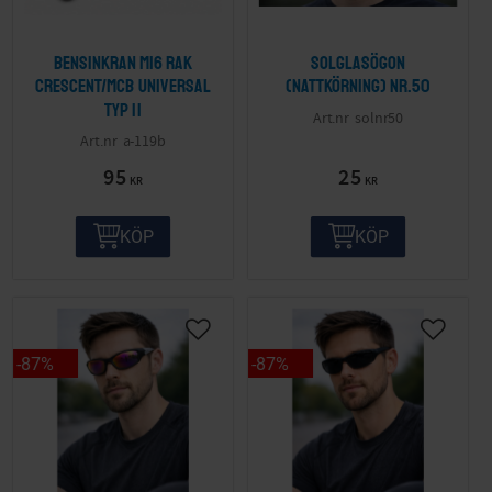
Bensinkran M16 Rak
Solglasögon
Crescent/MCB Universal
(nattkörning) nr.50
Typ II
solnr50
a-119b
95
25
KR
KR
KÖP
KÖP
87
%
87
%