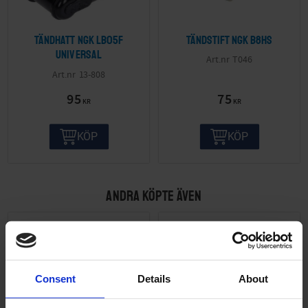
Tändhatt NGK LB05F
Tändstift NGK B8HS
Universal
T046
13-808
95
75
KR
KR
KÖP
KÖP
ANDRA KÖPTE ÄVEN
Consent
Details
About