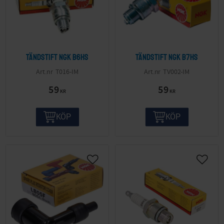
Tändstift NGK B6HS
Tändstift NGK B7HS
T016-IM
TV002-IM
59
59
KR
KR
KÖP
KÖP