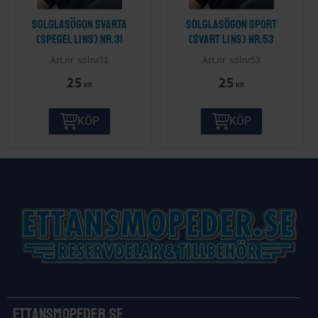
Solglasögon svarta
Solglasögon sport
(spegel lins) nr.31
(svart lins) nr.53
solnr31
solnr53
25
25
KR
KR
KÖP
KÖP
Ettansmopeder.se