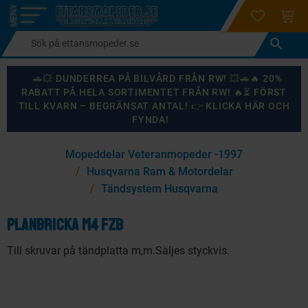
login
ÖNSKELI
KUND
Meny
🚗💥 DUNDERREA PÅ BILVÅRD FRÅN RW! 💥🚗🔥 20%
RABATT PÅ HELA SORTIMENTET FRÅN RW! 🔥⏳ FÖRST
TILL KVARN – BEGRÄNSAT ANTAL! 👉 KLICKA HÄR OCH
FYNDA!
×
Mopeddelar Veteranmopeder -1997
KANSKE NÅGON AV DESSA PRODUKTER KAN INTRESSERA
Husqvarna Ram & Motordelar
DIG?
Tändsystem Husqvarna
Planbricka M4 FZB
87
%
Till skruvar på tändplatta m,m.Säljes styckvis.