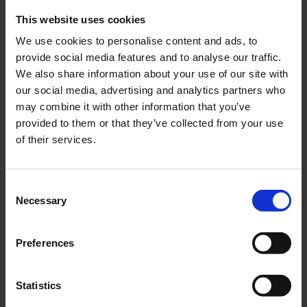
This website uses cookies
We use cookies to personalise content and ads, to
Stjärnskruv M4x10mm
Tändstiftsnyckel
provide social media features and to analyse our traffic.
FZB
ihopfällbar Universal
We also share information about your use of our site with
T074-55-2031
T028-01-77-601
our social media, advertising and analytics partners who
may combine it with other information that you’ve
5
79
KR
KR
provided to them or that they’ve collected from your use
of their services.
KÖP
KÖP
C
Necessary
o
n
s
Preferences
e
n
t
Statistics
S