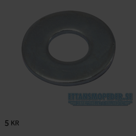
Solglasögon 5 pack
Montage/Arbetshandsk
e Hanvo PE304 1 par
solnr50-2
ETH01m
125
20
KR
KR
KÖP
KÖP
5
KR