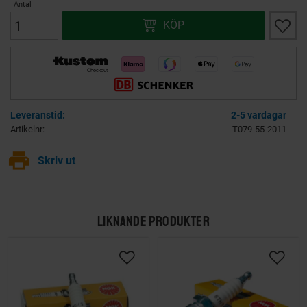
Antal
Lägg ti
KÖP
2-5 vardagar
Artikelnr
T079-55-2011
print
Skriv ut
LIKNANDE PRODUKTER