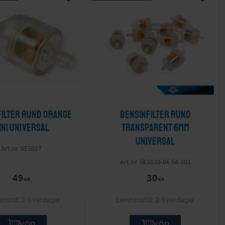
ta
Lägg till i önskelista
Lägg ti
filter rund orange
Bensinfilter rund
ini Universal
transparent 6mm
Universal
BES027
BES039-04-54-301
49
30
KR
KR
2-5 vardagar
2-5 vardagar