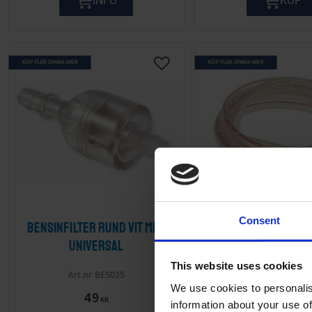
INFO
KÖP
KÖP FLER SPARA MER
KÖP FLER SPARA MER
Lägg till i önskelista
Consent
Bensinfilter rund vit mini
Bensinslang Topp
Universal
5x9mm 1 met
This website uses cookies
BES035
17-6000-
We use cookies to personalis
49
95
KR
KR
information about your use of