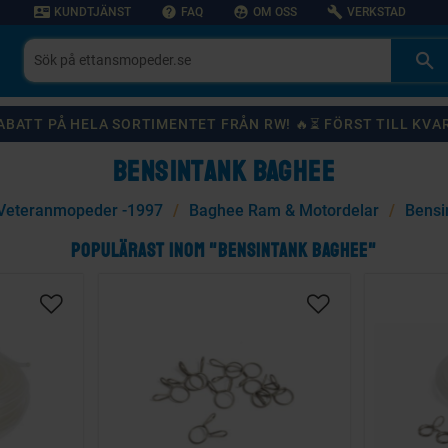
contact_mail
help
supervised_user_circle
build
KUNDTJÄNST
FAQ
OM OSS
VERKSTAD
 RABATT PÅ HELA SORTIMENTET FRÅN RW! 🔥⏳ FÖRST TILL KVA
BENSINTANK BAGHEE
Veteranmopeder -1997
Baghee Ram & Motordelar
Bensi
POPULÄRAST INOM "BENSINTANK BAGHEE"