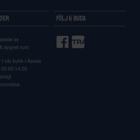
ider
Följ & Buda
peder.se
 & dygnet runt
 i vår butik i Åseda
 09.00-14.00
enligt
kommelse.