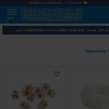
local_shipping
SNABBA LEVERANSER - 2-5 DAGAR
🚗💥 DUNDERREA PÅ BILVÅRD FRÅN RW! 💥🚗🔥 20%
Mopeddelar 