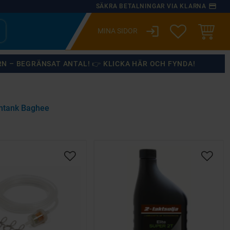
payment
SÄKRA BETALNINGAR VIA KLARNA
login
ÖNSKELISTA
KUNDVA
RN – BEGRÄNSAT ANTAL! 👉 KLICKA HÄR OCH FYNDA!
ntank Baghee