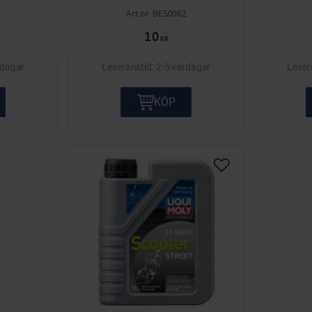
BES0062
10
KR
rdagar
2-5 vardagar
KÖP
Lägg till i önskelis