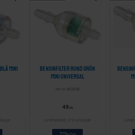
Lägg till i önskelista
Lägg till i önskelis
blå Mini
Bensinfilter rund grön
Bensin
mini Universal
m
BES036
49
KR
rdagar
2-5 vardagar