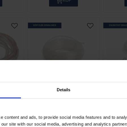
KÖP
KÖP FLER SPARA MER
EN RIKTIGT BRA 
Lägg till i önskelista
Lägg till i önskelis
Details
kvalite
Bensinslang transparent
Bensins
er
5x8mm
11
F001-R-1002
e content and ads, to provide social media features and to analy
25
KR
 our site with our social media, advertising and analytics partn