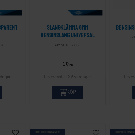
sparent
Slangklämma 8mm
Bensins
bensinslang Universal
02
BES0062
10
KR
rdagar
2-5 vardagar
KÖP
KÖP FLER SPARA MER
KÖP FLER SPARA