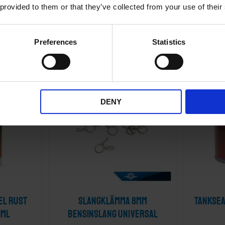
 provided to them or that they’ve collected from your use of their
rdagar
2-5 vardagar
KÖP
Preferences
Statistics
KÖP FLER SPARA MER
STORSÄLJAR
Lägg till i önskelista
Lägg till i önskelis
DENY
el Rust
Slangklämma 8mm
Tanksea
0ml
bensinslang Universal