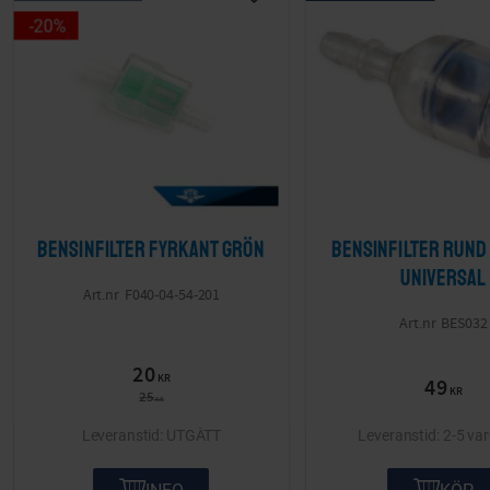
Lägg till i önskelista
20
%
Bensinfilter Fyrkant grön
Bensinfilter Rund 
Universal
F040-04-54-201
BES032
20
KR
49
KR
25
KR
UTGÅTT
2-5 va