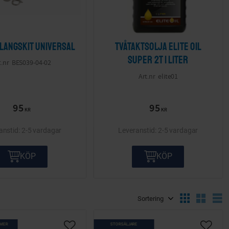
langskit Universal
Tvåtaktsolja Elite Oil
super 2T 1 liter
BES039-04-02
elite01
95
95
KR
KR
2-5 vardagar
2-5 vardagar
KÖP
KÖP
Välj sortering
V
 MER
STORSÄLJARE