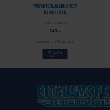
Tvåtaktsolja Liqui Moly
Basic 1 liter
17-2000-41
249
KR
2-5 vardagar
KÖP