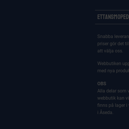
Ettansmoped
Snabba leveran
priser gör det til
att välja oss.
Webbutiken upp
med nya produk
OBS
Alla delar som vi
webbutik kan vi
finns på lager i
i Åseda.