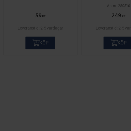
280810
59
249
KR
KR
2-5 vardagar
2-5 va
KÖP
KÖP