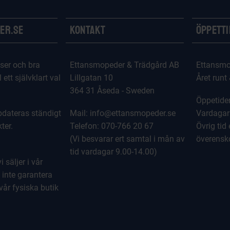
er.se
Kontakt
Öppett
ser och bra
Ettansmopeder & Trädgård AB
Ettansmo
l ett självklart val
Lillgatan 10
Året runt
364 31 Åseda - Sweden
Öppetider
dateras ständigt
Mail: info@ettansmopeder.se
Vardagar
ter.
Telefon: 070-766 20 67
Övrig tid 
(Vi besvarar ert samtal i mån av
överens
tid vardagar 9.00-14.00)
 säljer i vår
 inte garantera
 vår fysiska butik