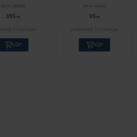
280800
elite01
395
95
KR
KR
2-5 vardagar
2-5 vardagar
KÖP
KÖP
ta