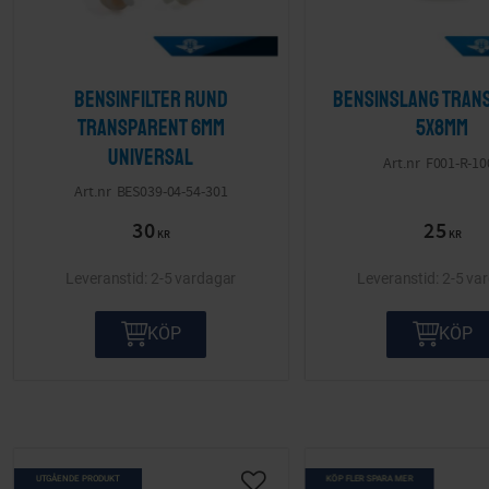
Bensinfilter rund
Bensinslang tran
transparent 6mm
5x8mm
Universal
F001-R-10
BES039-04-54-301
30
25
KR
KR
2-5 vardagar
2-5 va
KÖP
KÖP
UTGÅENDE PRODUKT
KÖP FLER SPARA MER