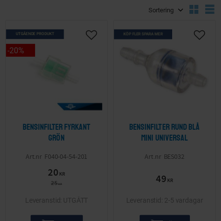
Välj sortering
V
UTGÅENDE PRODUKT
KÖP FLER SPARA MER
Lägg till i önskelista
Lägg ti
20
%
Bensinfilter Fyrkant
Bensinfilter Rund blå
grön
Mini Universal
F040-04-54-201
BES032
20
KR
49
KR
25
KR
UTGÅTT
2-5 vardagar