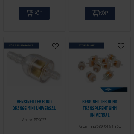
KÖP
KÖP
KÖP FLER SPARA MER
STORSÄLJARE
Lägg till i önskelista
Lägg ti
Bensinfilter rund
Bensinfilter rund
orange mini Universal
transparent 6mm
Universal
BES027
BES039-04-54-301