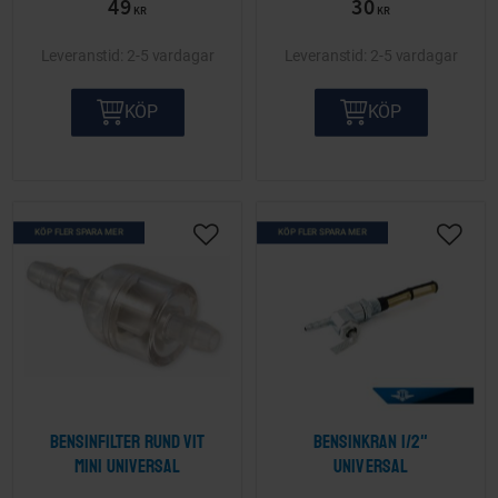
49
30
KR
KR
2-5 vardagar
2-5 vardagar
KÖP
KÖP
KÖP FLER SPARA MER
KÖP FLER SPARA MER
Lägg till i önskelista
Lägg ti
Bensinfilter rund vit
Bensinkran 1/2"
mini Universal
Universal