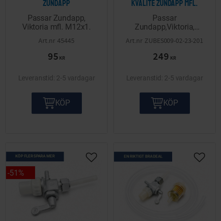
Zundapp
kvalite Zundapp mfl.
Passar Zundapp,
Passar
Viktoria mfl. M12x1.
Zundapp,Viktoria,
Husqvarna mfl. M12x1.
45445
ZUBES009-02-23-201
95
249
KR
KR
2-5 vardagar
2-5 vardagar
KÖP
KÖP
KÖP FLER SPARA MER
EN RIKTIGT BRA DEAL
Lägg till i önskelista
Lägg ti
51
%