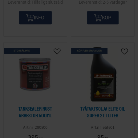
Tillfälligt slutsåld
2-5 vardagar
INFO
KÖP
STORSÄLJARE
KÖP FLER SPARA MER
Lägg till i önskelista
Lägg ti
Tanksealer Rust
Tvåtaktsolja Elite Oil
arrestor 500ml
super 2T 1 liter
280800
elite01
395
95