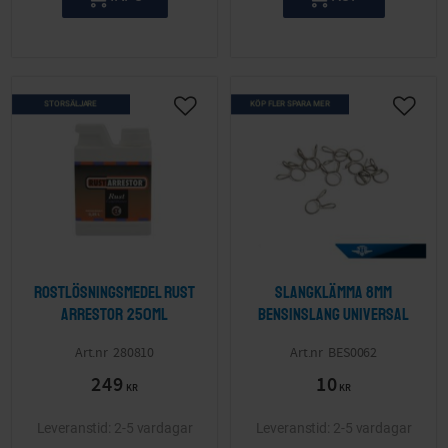
STORSÄLJARE
KÖP FLER SPARA MER
Lägg till i önskelista
Lägg ti
Rostlösningsmedel Rust
Slangklämma 8mm
Arrestor 250ml
bensinslang Universal
280810
BES0062
249
10
KR
KR
2-5 vardagar
2-5 vardagar