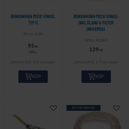
Bensinkran M12x1 vinkel
Bensinkran M12x1 vinkel
Typ II
inkl slang & filter
Universal
A129
A129-2
95
KR
129
KR
195
KR
2-5 vardagar
2-5 vardagar
KÖP
KÖP
KÖP FLER SPARA MER
Lägg till i önskelista
Lägg ti