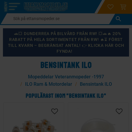
login
ÖNSKELI
KUND
Meny
🚗💥 DUNDERREA PÅ BILVÅRD FRÅN RW! 💥🚗🔥 20%
RABATT PÅ HELA SORTIMENTET FRÅN RW! 🔥⏳ FÖRST
TILL KVARN – BEGRÄNSAT ANTAL! 👉 KLICKA HÄR OCH
FYNDA!
BENSINTANK ILO
Mopeddelar Veteranmopeder -1997
ILO Ram & Motordelar
Bensintank ILO
POPULÄRAST INOM "BENSINTANK ILO"