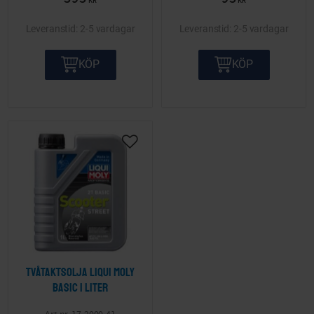
KR
KR
2-5 vardagar
2-5 vardagar
KÖP
KÖP
Lägg till i önskelista
Tvåtaktsolja Liqui Moly
Basic 1 liter