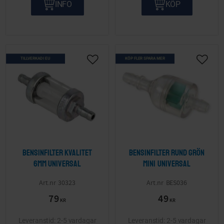
INFO
KÖP
TILLVERKAD I EU
KÖP FLER SPARA MER
Lägg till i önskelista
Lägg ti
Bensinfilter kvalitet
Bensinfilter rund grön
6mm Universal
mini Universal
30323
BES036
79
49
KR
KR
2-5 vardagar
2-5 vardagar