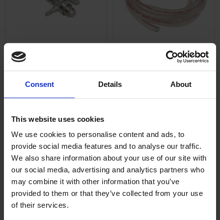
Bensinkran M12x1 vinkel
Bensinslang Toppkvalite
kvalite Zundapp
5x9mm 1 meter
Passar Zundapp,
Consent
Details
About
17-6000-11
Viktoria mfl. M12x1.
ZUBES010-02-23-101
159
95
This website uses cookies
KR
KR
We use cookies to personalise content and ads, to
2-5 vardagar
2-5 vardagar
provide social media features and to analyse our traffic.
We also share information about your use of our site with
KÖP
KÖP
our social media, advertising and analytics partners who
may combine it with other information that you’ve
provided to them or that they’ve collected from your use
of their services.
KÖP FLER SPARA MER
KÖP FLER SPARA MER