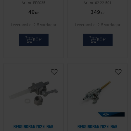
BES035
02-22-501
49
349
KR
KR
2-5 vardagar
2-5 vardagar
KÖP
KÖP
Lägg till i önskelista
Lägg ti
Bensinkran M12x1 rak
Bensinkran M12x1 rak