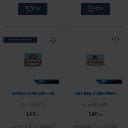
KÖP
KÖP
KÖP FLER SPARA MER
Lägg till i önskelista
Lägg ti
Tankdekal Monarpeden
Tankdekal Monarpeden
08-18-701
08-18-801
149
149
KR
KR
2-5 vardagar
2-5 vardagar