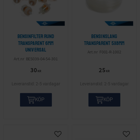
Bensinfilter rund
Bensinslang
transparent 6mm
transparent 5x8mm
Universal
F001-R-1002
BES039-04-54-301
30
25
KR
KR
2-5 vardagar
2-5 vardagar
KÖP
KÖP