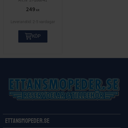
17-2000-41
249
KR
2-5 vardagar
KÖP
Ettansmopeder.se