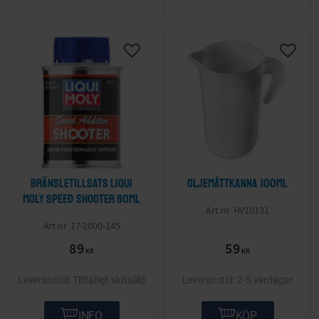
Lägg till i önskelista
Lägg ti
Bränsletillsats Liqui
Oljemåttkanna 100ml
Moly Speed shooter 80ml
HV10131
17-2000-145
89
59
KR
KR
Tillfälligt slutsåld
2-5 vardagar
INFO
KÖP