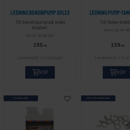
Ledning bensinpump Solex
Ledning pump-tan
Till bensinpump på solex
Till Solex knall
knallert.
61-45-30
61-45-303
195
159
KR
KR
2-5 vardagar
2-5 va
KÖP
KÖP
STORSÄLJARE
KÖP FLER SPARA MER
Lägg till i önskelista