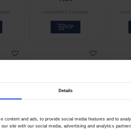
KR
rdagar
2-5 vardagar
KÖP
Lägg till i önskelista
Lägg till i önskelis
Details
e content and ads, to provide social media features and to analy
niversal
Bensintank Solex knallert
Beslag
 our site with our social media, advertising and analytics partn