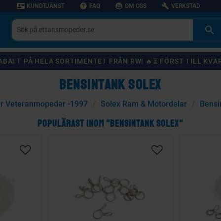
contact_mail
help
supervised_user_circle
build
KUNDTJÄNST
FAQ
OM OSS
VERKSTAD
 RABATT PÅ HELA SORTIMENTET FRÅN RW! 🔥⏳ FÖRST TILL KVA
BENSINTANK SOLEX
r Veteranmopeder -1997
Solex Ram & Motordelar
Bensi
POPULÄRAST INOM "BENSINTANK SOLEX"