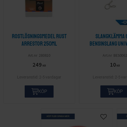
Rostlösningsmedel Rust
Slangklämma 
Arrestor 250ml
bensinslang Uni
280810
BES006
249
10
KR
KR
2-5 vardagar
2-5 va
KÖP
KÖP
KÖP FLER SPARA MER
Lägg till i ö