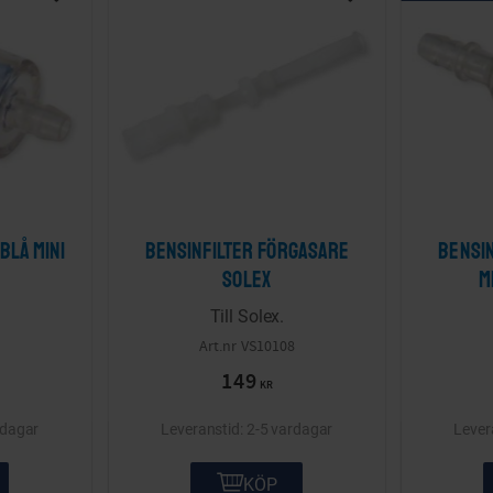
Lägg till i önskelista
Lägg till i önskelis
blå Mini
Bensinfilter förgasare
Bensi
Solex
m
Till Solex.
VS10108
149
KR
rdagar
2-5 vardagar
KÖP