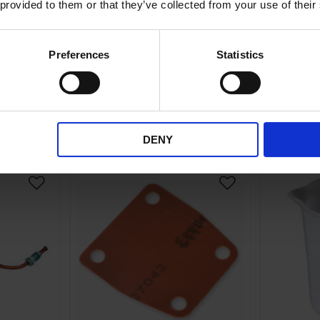
Till Solex knallert.
Till
 provided to them or that they’ve collected from your use of their
-02
550029048
1 095
KR
Preferences
Statistics
rdagar
2-5 vardagar
KÖP
DENY
Lägg till i önskelista
Lägg till i önskelis