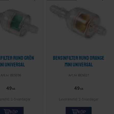
ta
Lägg till i önskelista
Lägg ti
nfilter rund grön
Bensinfilter rund orange
ini Universal
mini Universal
BES036
BES027
49
49
KR
KR
2-5 vardagar
2-5 vardagar
KÖP
KÖP