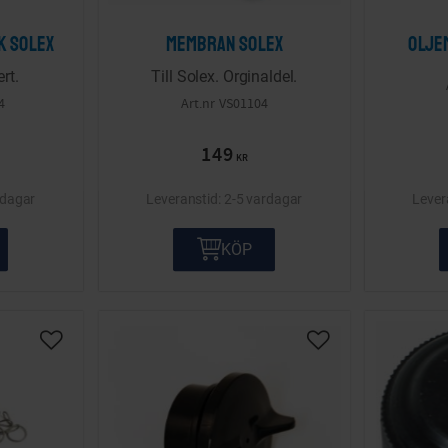
k Solex
Membran Solex
Olje
ert.
Till Solex. Orginaldel.
4
VS01104
149
KR
rdagar
2-5 vardagar
KÖP
Lägg till i önskelista
Lägg till i önskelis