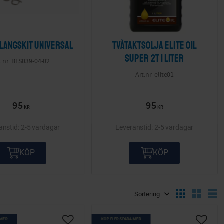
langskit Universal
Tvåtaktsolja Elite Oil
super 2T 1 liter
BES039-04-02
elite01
95
95
KR
KR
2-5 vardagar
2-5 vardagar
KÖP
KÖP
Välj sortering
V
 MER
KÖP FLER SPARA MER