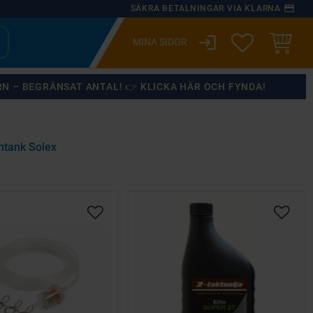
payment
SÄKRA BETALNINGAR VIA KLARNA
login
ÖNSKELISTA
KUNDVA
RN – BEGRÄNSAT ANTAL! 👉 KLICKA HÄR OCH FYNDA!
ntank Solex