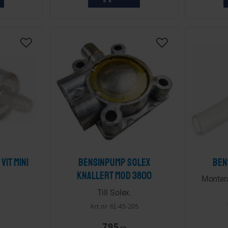
Lägg till i önskelista
Lägg till i önskelis
vit mini
Bensinpump Solex
Ben
knallert mod 3800
Montera
Till Solex.
61-45-205
795