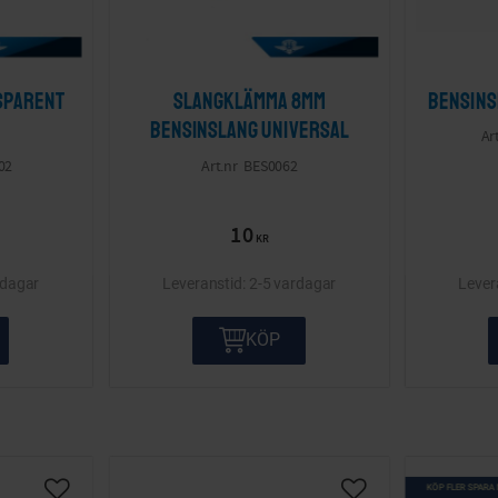
sparent
Slangklämma 8mm
Bensins
bensinslang Universal
02
BES0062
10
KR
rdagar
2-5 vardagar
KÖP
KÖP FLER SPARA