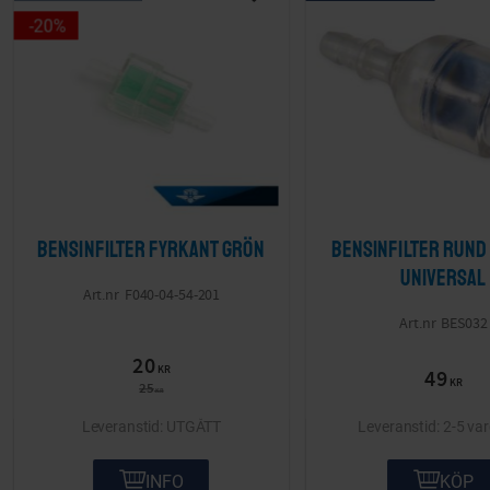
Lägg till i önskelista
20
%
Bensinfilter Fyrkant grön
Bensinfilter Rund 
Universal
F040-04-54-201
BES032
20
KR
49
KR
25
KR
UTGÅTT
2-5 va
INFO
KÖP