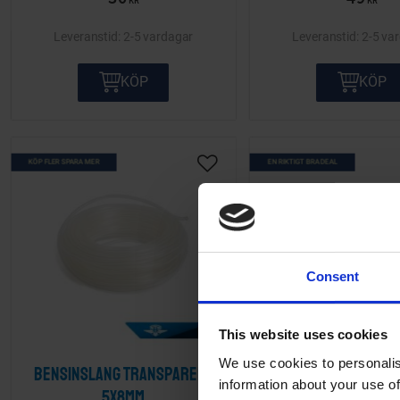
KR
KR
2-5 vardagar
2-5 va
KÖP
KÖP
KÖP FLER SPARA MER
EN RIKTIGT BRA DEAL
Lägg till i önskelista
Consent
This website uses cookies
We use cookies to personalis
Bensinslang transparent
Bensinslangskit U
information about your use of
5x8mm