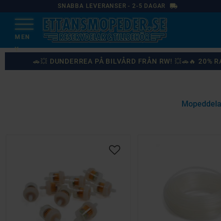
local_shipping
SNABBA LEVERANSER - 2-5 DAGAR
🚗💥 DUNDERREA PÅ BILVÅRD FRÅN RW! 💥🚗🔥 20%
Mopeddela