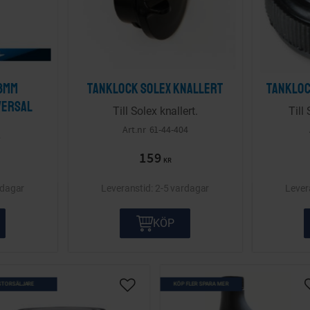
8mm
Tanklock Solex knallert
Tankloc
versal
Till Solex knallert.
Till
61-44-404
2
159
KR
rdagar
2-5 vardagar
KÖP
STORSÄLJARE
KÖP FLER SPARA MER
nskelista
Lägg till i önskelista