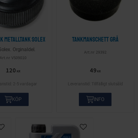
k metalltank Solex
Tankmanschett Grå
 Solex. Orginaldel.
29392
VS09010
120
49
KR
KR
2-5 vardagar
Tillfälligt slutsåld
KÖP
INFO
Lägg till i önskelista
Lägg till i önskelista