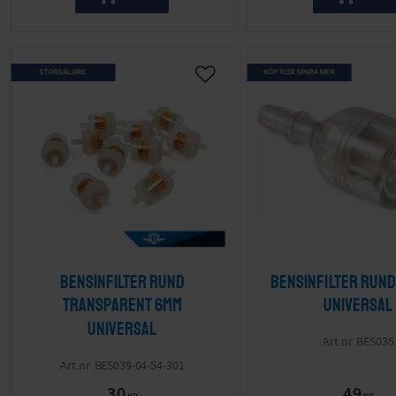
STORSÄLJARE
KÖP FLER SPARA MER
Lägg till i önskelista
Bensinfilter rund
Bensinfilter rund 
transparent 6mm
Universal
Universal
BES035
BES039-04-54-301
30
49