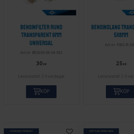
Bensinfilter rund
Bensinslang tran
transparent 6mm
5x8mm
Universal
F001-R-10
BES039-04-54-301
30
25
KR
KR
2-5 vardagar
2-5 va
KÖP
KÖP
UTGÅENDE PRODUKT
KÖP FLER SPARA MER