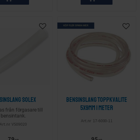
KÖP FLER SPARA MER
ta
Lägg till i önskelista
Lägg ti
sinslang Solex
Bensinslang Toppkvalite
5x9mm 1 meter
s från förgasare till
bensintank.
17-6000-11
VS09020
79
95