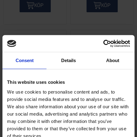
KÖP
KÖP
Lägg till i önskelista
Lägg ti
Consent
Details
About
This website uses cookies
We use cookies to personalise content and ads, to
Frambromswire Piaggio
Gaswire överst Piaggio
provide social media features and to analyse our traffic.
Ape50
Ape50
We also share information about your use of our site with
Till Piaggio Ape.
Piaggio Ape 50
our social media, advertising and analytics partners who
PA01500
PA01661
may combine it with other information that you’ve
provided to them or that they’ve collected from your use
195
79
KR
KR
of their services.