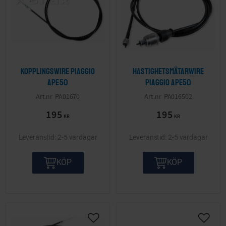
Kopplingswire Piaggio
Hastighetsmätarwire
Ape50
Piaggio APE50
PA01670
PA016502
195
195
KR
KR
2-5 vardagar
2-5 vardagar
KÖP
KÖP