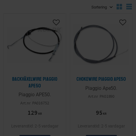
Välj sortering
V
Lägg till i önskelista
Lägg ti
Backväxelwire Piaggio
Chokewire Piaggio Ape50
Ape50
Piaggio Ape50.
Piaggio APE50.
PA01890
PA016752
129
95
KR
KR
2-5 vardagar
2-5 vardagar