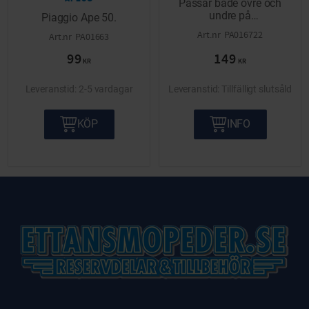
Passar både övre och
undre på
Piaggio Ape 50.
växelhandtaget.
PA016722
PA01663
99
149
KR
KR
2-5 vardagar
Tillfälligt slutsåld
KÖP
INFO