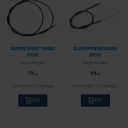
Gaswire överst Piaggio
Oljepumpswire Piaggio
Ape50
APE50
PA01661
PA01663
79
99
KR
KR
2-5 vardagar
2-5 vardagar
KÖP
KÖP