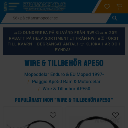
login
ÖNSKELI
KUND
Meny
🚗💥 DUNDERREA PÅ BILVÅRD FRÅN RW! 💥🚗🔥 20%
RABATT PÅ HELA SORTIMENTET FRÅN RW! 🔥⏳ FÖRST
TILL KVARN – BEGRÄNSAT ANTAL! 👉 KLICKA HÄR OCH
FYNDA!
WIRE & TILLBEHÖR APE50
Mopeddelar Enduro & EU Moped 1997-
Piaggio Ape50 Ram & Motordelar
Wire & Tillbehör APE50
POPULÄRAST INOM "WIRE & TILLBEHÖR APE50"