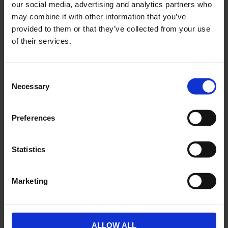
our social media, advertising and analytics partners who
170500
1500400500
may combine it with other information that you’ve
59
29
KR
KR
provided to them or that they’ve collected from your use
149
79
KR
KR
of their services.
2-5 vardagar
2-5 vardagar
KÖP
KÖP
C
Necessary
o
n
s
Preferences
e
STORSÄLJARE
Lägg till i önskelista
Lägg ti
n
t
Statistics
S
e
Marketing
l
e
c
t
ALLOW ALL
Honingsverktyg 3 stenar
Kolvstopp Universal