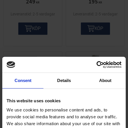
249
195
KR
KR
2-5 vardagar
2-5 vardagar
KÖP
KÖP
UTGÅENDE PRODUKT
SUPERPRIS
Lägg till i önskelista
Lägg ti
60
%
63
%
Consent
Details
About
This website uses cookies
We use cookies to personalise content and ads, to
Handrengöring Ettans
Handrengöring Goop
provide social media features and to analyse our traffic.
525ml
orange Pumice 473ml
We also share information about your use of our site with