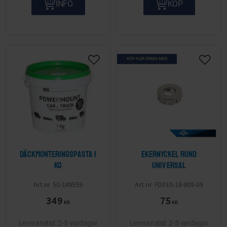
INFO
KÖP
KÖP FLER SPARA MER
Lägg till i önskelista
Lägg ti
Däckmonteringspasta 1
Ekernyckel Rund
kg
Universal
50-149559
FD010-18-909-05
349
75
KR
KR
2-5 vardagar
2-5 vardagar