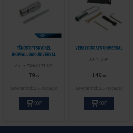
Tändstiftsnyckel
Verktygssats Universal
ihopfällbar Universal
2494
T028-01-77-601
79
149
KR
KR
2-5 vardagar
2-5 vardagar
KÖP
KÖP