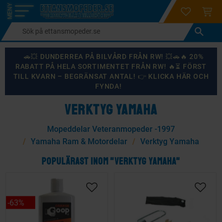
login
ÖNSKELI
KUND
Meny
🚗💥 DUNDERREA PÅ BILVÅRD FRÅN RW! 💥🚗🔥 20%
RABATT PÅ HELA SORTIMENTET FRÅN RW! 🔥⏳ FÖRST
TILL KVARN – BEGRÄNSAT ANTAL! 👉 KLICKA HÄR OCH
FYNDA!
VERKTYG YAMAHA
Mopeddelar Veteranmopeder -1997
Yamaha Ram & Motordelar
Verktyg Yamaha
POPULÄRAST INOM "VERKTYG YAMAHA"
63
%