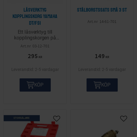
Låsverktyg
Stålborstssats små 3 st
kopplingskorg Yamaha
14-61-701
DT/FS1
Ett låsverktyg till
kopplingskorgen på
Yamaha-motorer.
03-12-701
295
149
KR
KR
2-5 vardagar
2-5 vardagar
KÖP
KÖP
STORSÄLJARE
Lägg till i önskelista
Lägg ti