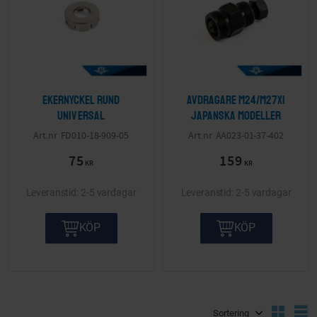
Ekernyckel Rund
Avdragare M24/M27x1
Universal
Japanska modeller
FD010-18-909-05
AA023-01-37-402
75
159
KR
KR
2-5 vardagar
2-5 vardagar
KÖP
KÖP
Välj sortering
V