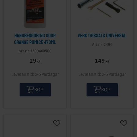
Handrengöring Goop
Verktygssats Universal
orange Pumice 473ml
2494
1500400500
29
149
KR
KR
2-5 vardagar
2-5 vardagar
KÖP
KÖP