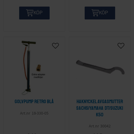
KÖP
KÖP
Lägg till i önskelista
Lägg ti
Golvpump retro blå
Haknyckel avgasmutter
Sachs/Yamaha DT/Suzuki
18-330-05
K50
30042