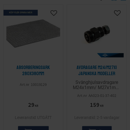
KÖP FLER SPARA MER
Lägg till i önskelista
Lägg ti
Absorberingsark
Avdragare M24/M27x1
280x380mm
Japanska modeller
Svänghjulsavdragare
10019129
M24x1mm/ M27x1mm.
Passar till Honda,
AA023-01-37-402
Suzuki, Yamaha mfl.
29
159
KR
KR
UTGÅTT
2-5 vardagar