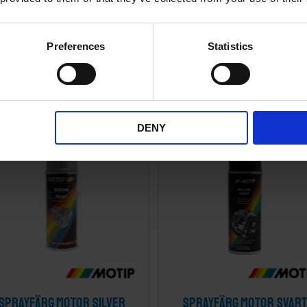
249
KR
rdagar
2-5 vardagar
Preferences
Statistics
KÖP
DENY
 FLER SPARA MER
KÖP FLER SPARA MER
Lägg till i önskelista
Sprayfärg motor silver
Sprayfärg motor svart