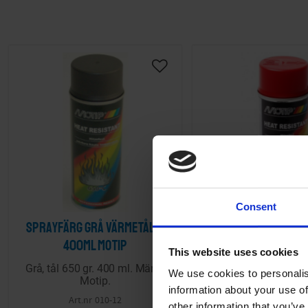
Lägg till i önskelista
Consent
Sprayfärg Grå värmetålig
Sprayfärg Röd vär
400ml Motip
400ml Moti
This website uses cookies
Grå, tål 650 gr. 400 ml. Märke
Röd, tål 300 gr. 400 
We use cookies to personalis
Motip.
Motip.
information about your use of
010-12
1060-17002
other information that you’ve