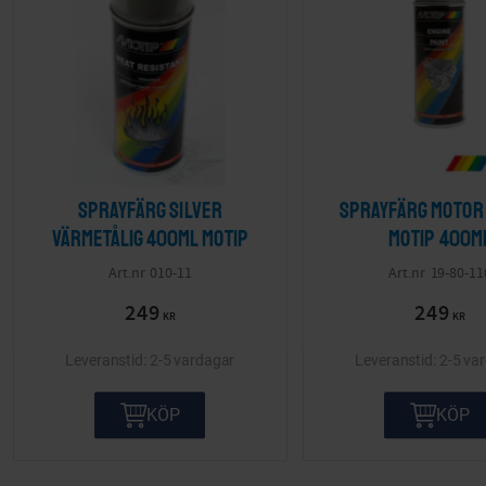
Sprayfärg Silver
Sprayfärg motor 
värmetålig 400ml Motip
Motip 400m
010-11
19-80-11
249
249
KR
KR
2-5 vardagar
2-5 va
KÖP
KÖP