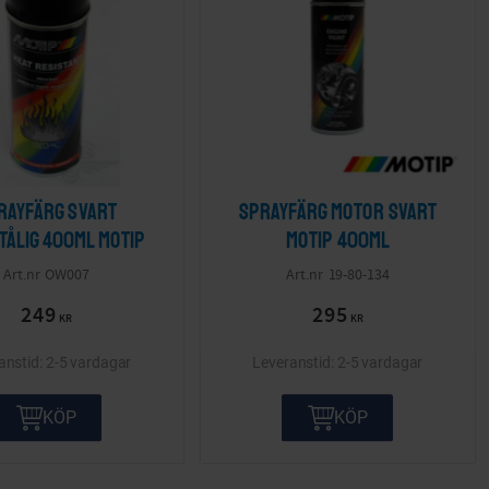
rayfärg Svart
Sprayfärg motor svart
tålig 400ml Motip
Motip 400ml
OW007
19-80-134
249
295
KR
KR
2-5 vardagar
2-5 vardagar
KÖP
KÖP