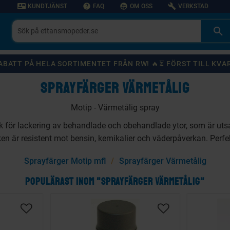
contact_mail
help
supervised_user_circle
build
KUNDTJÄNST
FAQ
OM OSS
VERKSTAD
 RABATT PÅ HELA SORTIMENTET FRÅN RW! 🔥⏳ FÖRST TILL KVA
SPRAYFÄRGER VÄRMETÅLIG
Motip - Värmetålig spray
 för lackering av behandlade och obehandlade ytor, som är uts
en är resistent mot bensin, kemikalier och väderpåverkan. Perfekt
Sprayfärger Motip mfl
Sprayfärger Värmetålig
POPULÄRAST INOM "SPRAYFÄRGER VÄRMETÅLIG"