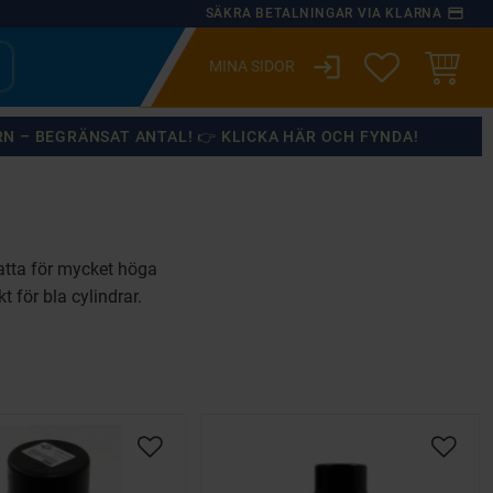
payment
SÄKRA BETALNINGAR VIA KLARNA
login
ÖNSKELISTA
KUNDVA
RN – BEGRÄNSAT ANTAL! 👉 KLICKA HÄR OCH FYNDA!
atta för mycket höga
 för bla cylindrar.