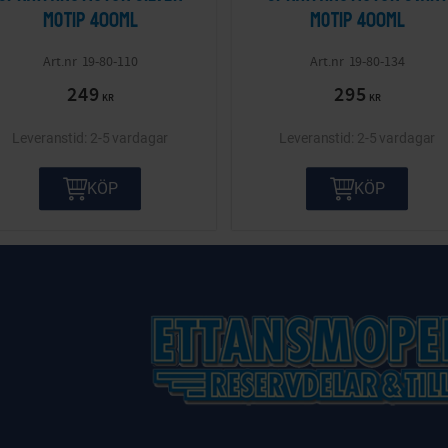
Motip 400ml
Motip 400ml
19-80-110
19-80-134
249
295
KR
KR
2-5 vardagar
2-5 vardagar
KÖP
KÖP