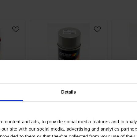
Lägg till i önskelista
Lägg till i önskelis
Details
metålig
Sprayfärg Silver
Sp
p
värmetålig 400ml Motip
Värme
ml. Märke
Silver, tål 800 gr. 400 ml.Märke
e content and ads, to provide social media features and to analy
Motip.
 our site with our social media, advertising and analytics partn
482
010-11
 provided to them or that they’ve collected from your use of their