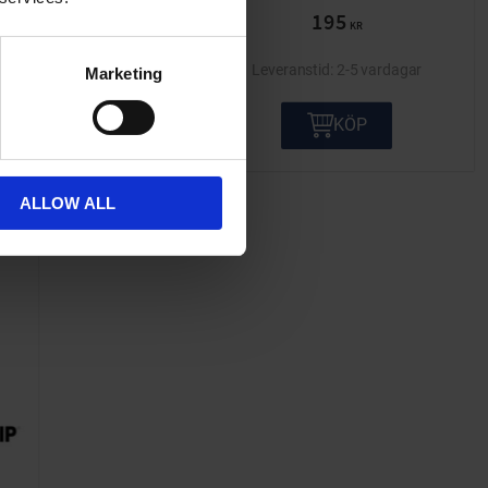
249
195
KR
KR
2-5 vardagar
2-5 vardagar
Marketing
KÖP
KÖP
ALLOW ALL
Lägg till i önskelista