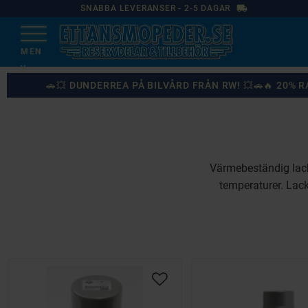
local_shipping
SNABBA LEVERANSER - 2-5 DAGAR
🚗💥 DUNDERREA PÅ BILVÅRD FRÅN RW! 💥🚗🔥 20%
Värmebeständig lack
temperaturer. Lack