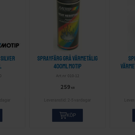
silver
Sprayfärg Grå värmetålig
Sp
l
400ml Motip
Värme
0
010-12
259
KR
rdagar
2-5 vardagar
KÖP