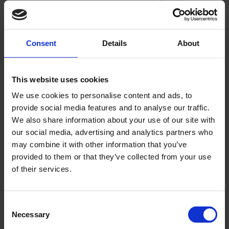
Consent
Details
About
This website uses cookies
Taggbricka M10 FZB
Taggbricka M5 FZB
We use cookies to personalise content and ads, to
M10. Sitter i koppling
Säljs styckvis.
provide social media features and to analyse our traffic.
på Puch bla.
55-2020
We also share information about your use of our site with
E01-05-11-E
our social media, advertising and analytics partners who
5
5
KR
KR
may combine it with other information that you’ve
provided to them or that they’ve collected from your use
2-5 vardagar
2-5 vardagar
of their services.
KÖP
KÖP
C
Necessary
o
n