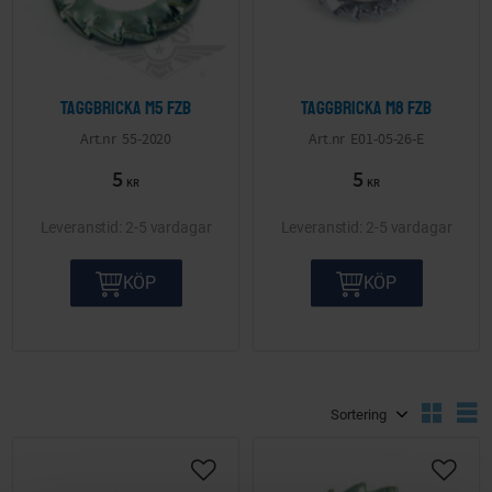
Taggbricka M5 FZB
Taggbricka M8 FZB
55-2020
E01-05-26-E
5
5
KR
KR
2-5 vardagar
2-5 vardagar
KÖP
KÖP
Välj sortering
V
Lägg till i önskelista
Lägg ti