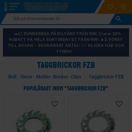
login
ÖNSKELI
KUND
Meny
🚗💥 DUNDERREA PÅ BILVÅRD FRÅN RW! 💥🚗🔥 20%
RABATT PÅ HELA SORTIMENTET FRÅN RW! 🔥⏳ FÖRST
TILL KVARN – BEGRÄNSAT ANTAL! 👉 KLICKA HÄR OCH
FYNDA!
TAGGBRICKOR FZB
Bult - Skruv - Mutter- Brickor- Clips
Taggbrickor FZB
POPULÄRAST INOM "TAGGBRICKOR FZB"