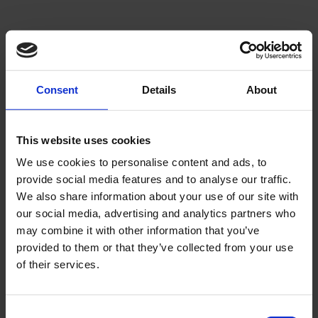
Välj sortering
V
Lägg till i önskelista
Lägg ti
Consent
Details
About
This website uses cookies
We use cookies to personalise content and ads, to
provide social media features and to analyse our traffic.
We also share information about your use of our site with
Handtagsgrepp Vänster
Handtagsgrepp höger
our social media, advertising and analytics partners who
CPI mfl.
Cpi Hussar/Popcorn
may combine it with other information that you’ve
provided to them or that they’ve collected from your use
30651
22686
of their services.
129
59
KR
KR
2-5 vardagar
2-5 vardagar
C