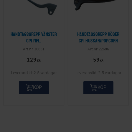
Handtagsgrepp Vänster
Handtagsgrepp höger
CPI mfl.
Cpi Hussar/Popcorn
30651
22686
129
59
KR
KR
2-5 vardagar
2-5 vardagar
KÖP
KÖP