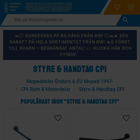
login
ÖNSKELI
KUND
Meny
🚗💥 DUNDERREA PÅ BILVÅRD FRÅN RW! 💥🚗🔥 20%
RABATT PÅ HELA SORTIMENTET FRÅN RW! 🔥⏳ FÖRST
TILL KVARN – BEGRÄNSAT ANTAL! 👉 KLICKA HÄR OCH
FYNDA!
STYRE & HANDTAG CPI
Mopeddelar Enduro & EU Moped 1997-
CPI Ram & Motordelar
Styre & Handtag CPI
POPULÄRAST INOM "STYRE & HANDTAG CPI"