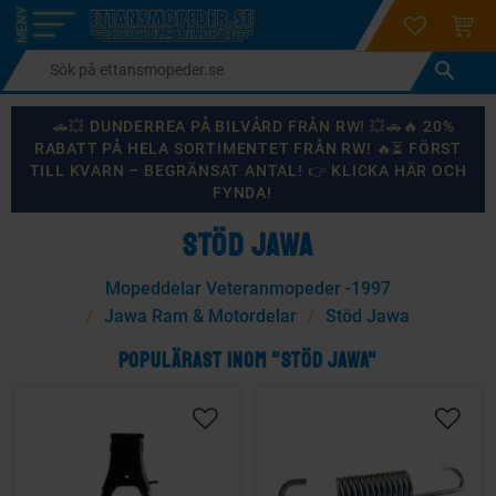
login
ÖNSKELI
KUND
Meny
🚗💥 DUNDERREA PÅ BILVÅRD FRÅN RW! 💥🚗🔥 20%
RABATT PÅ HELA SORTIMENTET FRÅN RW! 🔥⏳ FÖRST
TILL KVARN – BEGRÄNSAT ANTAL! 👉 KLICKA HÄR OCH
FYNDA!
STÖD JAWA
Mopeddelar Veteranmopeder -1997
Jawa Ram & Motordelar
Stöd Jawa
POPULÄRAST INOM "STÖD JAWA"