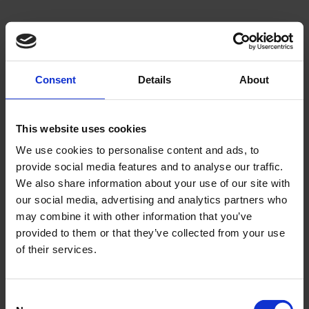
Välj sortering
V
Consent
Details
About
Lägg till i önskelista
Lägg ti
This website uses cookies
We use cookies to personalise content and ads, to
provide social media features and to analyse our traffic.
We also share information about your use of our site with
our social media, advertising and analytics partners who
Centralstöd Jawa 210
Stödfjäder Jawa 210
may combine it with other information that you’ve
30165
30164
provided to them or that they’ve collected from your use
of their services.
595
59
KR
KR
2-5 vardagar
2-5 vardagar
C