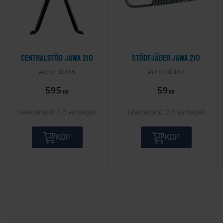
Centralstöd Jawa 210
Stödfjäder Jawa 210
30165
30164
595
59
KR
KR
2-5 vardagar
2-5 vardagar
KÖP
KÖP