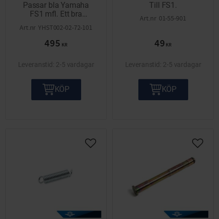
Passar bla Yamaha
Till FS1.
FS1 mfl. Ett bra
01-55-901
universalstöd.
YHST002-02-72-101
495
49
KR
KR
2-5 vardagar
2-5 vardagar
KÖP
KÖP
Lägg till i önskelista
Lägg ti