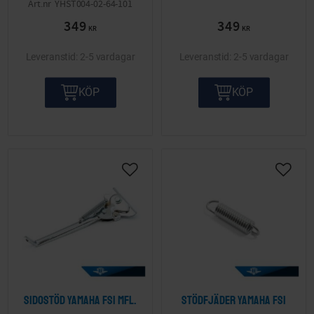
YHST004-02-64-101
349
349
KR
KR
2-5 vardagar
2-5 vardagar
KÖP
KÖP
Lägg till i önskelista
Lägg ti
Sidostöd Yamaha FS1 mfl.
Stödfjäder Yamaha FS1