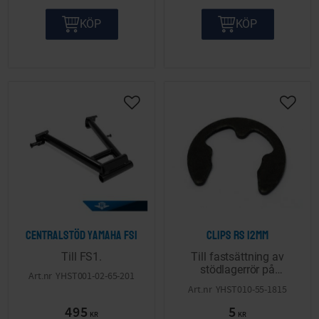
KÖP
KÖP
Lägg till i önskelista
Lägg ti
Centralstöd Yamaha FS1
Clips RS 12mm
Till FS1.
Till fastsättning av
stödlagerrör på
YHST001-02-65-201
Yamaha FS1.
YHST010-55-1815
495
5
KR
KR