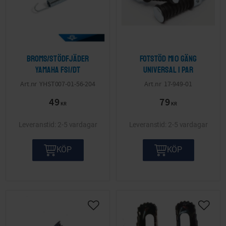
Broms/Stödfjäder
Fotstöd M10 gäng
Yamaha FS1/DT
Universal 1 par
YHST007-01-56-204
17-949-01
49
79
KR
KR
2-5 vardagar
2-5 vardagar
KÖP
KÖP