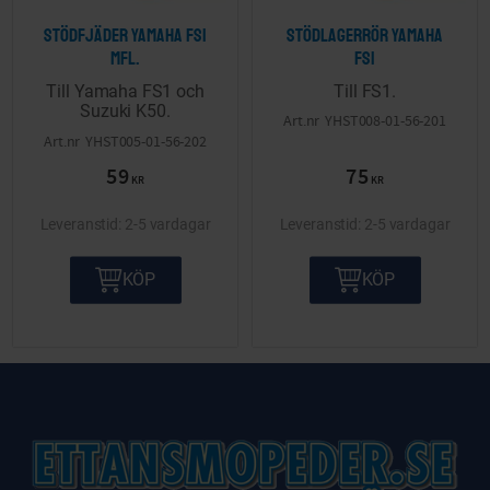
Stödfjäder Yamaha FS1
Stödlagerrör Yamaha
mfl.
FS1
Till Yamaha FS1 och
Till FS1.
Suzuki K50.
YHST008-01-56-201
YHST005-01-56-202
59
75
KR
KR
2-5 vardagar
2-5 vardagar
KÖP
KÖP