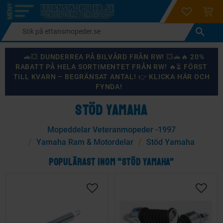
login
ÖNSKELI
KUND
Meny
🚗💥 DUNDERREA PÅ BILVÅRD FRÅN RW! 💥🚗🔥 20%
RABATT PÅ HELA SORTIMENTET FRÅN RW! 🔥⏳ FÖRST
TILL KVARN – BEGRÄNSAT ANTAL! 👉 KLICKA HÄR OCH
FYNDA!
STÖD YAMAHA
Mopeddelar Veteranmopeder -1997
Yamaha Ram & Motordelar
Stöd Yamaha
POPULÄRAST INOM "STÖD YAMAHA"