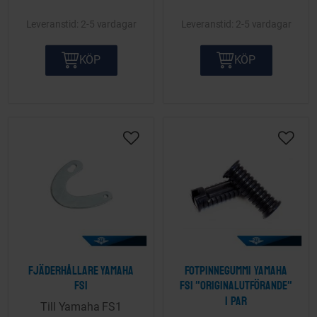
2-5 vardagar
2-5 vardagar
KÖP
KÖP
Lägg till i önskelista
Lägg ti
Fjäderhållare Yamaha
Fotpinnegummi Yamaha
FS1
FS1 "originalutförande"
1 par
Till Yamaha FS1