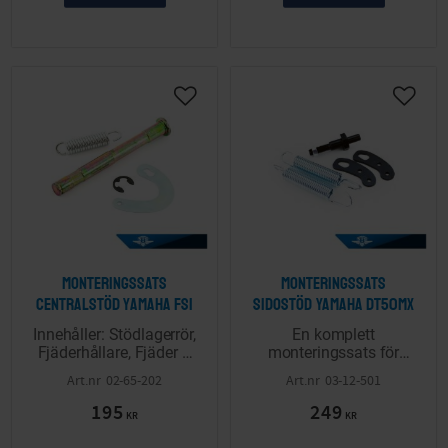
Lägg till i önskelista
Lägg ti
Monteringssats
Monteringssats
centralstöd Yamaha FS1
sidostöd Yamaha DT50MX
Innehåller: Stödlagerrör,
En komplett
Fjäderhållare, Fjäder &
monteringssats för
Låsclips.
sidostöd till Yamaha
02-65-202
03-12-501
DT50MX och DT80MX
195
249
med tillhörande fjädrar,
KR
KR
byglar och axel med
mutter.