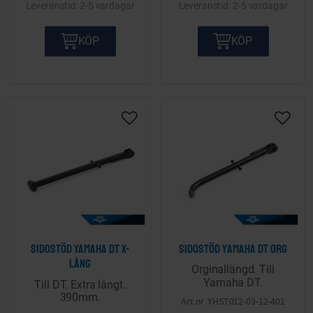
2-5 vardagar
2-5 vardagar
KÖP
KÖP
Lägg till i önskelista
Lägg ti
Sidostöd Yamaha DT X-
Sidostöd Yamaha DT org
lång
Orginallängd. Till
Yamaha DT.
Till DT. Extra långt.
390mm.
YHST012-03-12-401