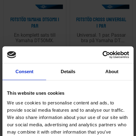
Fotstöd Yamaha DT50MX 1
Fotstöd cross Universal
par
1 par
En komplett sats till
Universal. 1 par. Passar
Yamaha DT50MX.
bra på Yamaha DT.
8mm hål.
03-52-401
ST008-03-43-101
295
249
KR
KR
Consent
Details
About
2-5 vardagar
2-5 vardagar
KÖP
KÖP
This website uses cookies
We use cookies to personalise content and ads, to
provide social media features and to analyse our traffic.
We also share information about your use of our site with
Lägg till i önskelista
Lägg ti
our social media, advertising and analytics partners who
may combine it with other information that you’ve