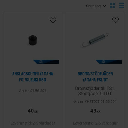
Välj sortering
V
Lägg till i önskelista
Lägg ti
Anslagsgummi Yamaha
Broms/Stödfjäder
FS1/Suzuki K50
Yamaha FS1/DT
Bromsfjäder till FS1.
01-56-801
Stödfjäder till DT.
YHST007-01-56-204
40
49
KR
KR
2-5 vardagar
2-5 vardagar