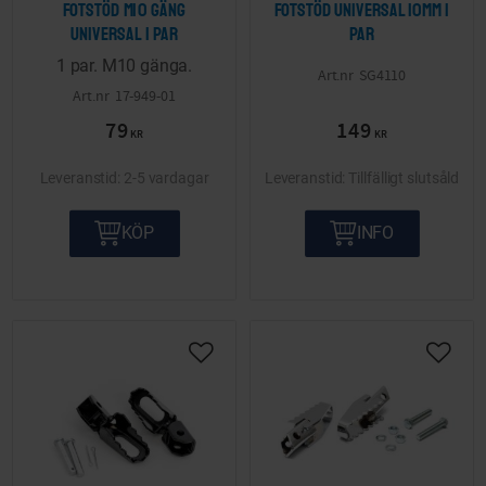
Fotstöd M10 gäng
Fotstöd Universal 10mm 1
Universal 1 par
par
1 par. M10 gänga.
SG4110
17-949-01
79
149
KR
KR
2-5 vardagar
Tillfälligt slutsåld
KÖP
INFO
Lägg till i önskelista
Lägg ti