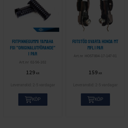
Fotpinnegummi Yamaha
Fotstöd svarta Honda MT
FS1 "originalutförande"
mfl 1 par
1 par
HOST004-17-147-01
02-56-102
129
159
KR
KR
2-5 vardagar
2-5 vardagar
KÖP
KÖP