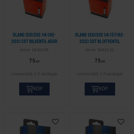
Slang 12x1/2x2 1/4 (62-
Slang 12x1/2x2 1/4 (57/62-
203) CST bilventil 45gr
203) CST blixtventil
18-312-03
18-312-01
75
75
KR
KR
2-5 vardagar
2-5 vardagar
KÖP
KÖP