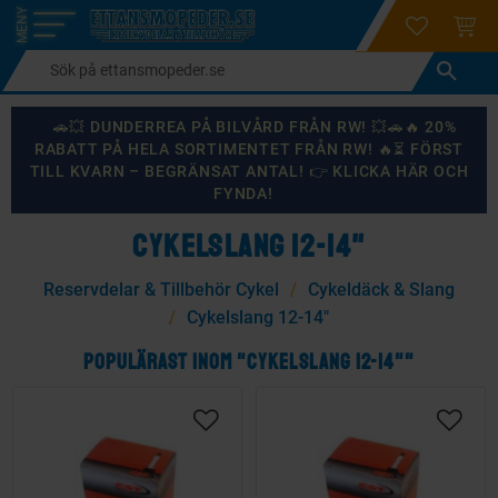
login
ÖNSKELI
KUND
Meny
🚗💥 DUNDERREA PÅ BILVÅRD FRÅN RW! 💥🚗🔥 20%
RABATT PÅ HELA SORTIMENTET FRÅN RW! 🔥⏳ FÖRST
TILL KVARN – BEGRÄNSAT ANTAL! 👉 KLICKA HÄR OCH
FYNDA!
CYKELSLANG 12-14"
Reservdelar & Tillbehör Cykel
Cykeldäck & Slang
Cykelslang 12-14"
POPULÄRAST INOM "CYKELSLANG 12-14""