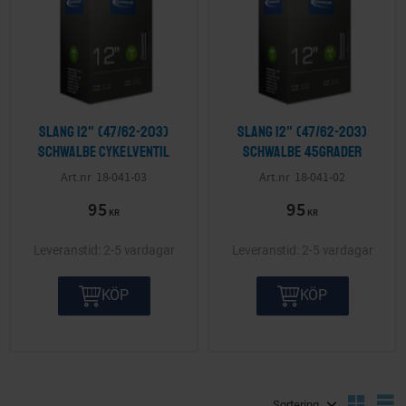
Slang 12" (47/62-203)
Slang 12" (47/62-203)
Schwalbe cykelventil
Schwalbe 45grader
18-041-03
18-041-02
95
95
KR
KR
2-5 vardagar
2-5 vardagar
KÖP
KÖP
Välj sortering
V