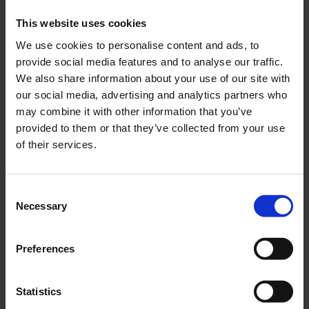
KÖP
KÖP
This website uses cookies
We use cookies to personalise content and ads, to
provide social media features and to analyse our traffic.
We also share information about your use of our site with
Lägg till i önskelista
Lägg ti
our social media, advertising and analytics partners who
may combine it with other information that you’ve
provided to them or that they’ve collected from your use
of their services.
C
Necessary
o
Slang 12x1/2x2 1/4 (57/62-
Slang 12x1/2x2 1/4 (62-
n
203) CST blixtventil
203) CST bilventil 45gr
s
12x1/2x2 1/4, 62-203.
Preferences
18-312-01
e
Bilventil 45gr. Passar
små barncyklar och
n
18-312-03
barnvagnar.
t
Statistics
75
75
KR
KR
S