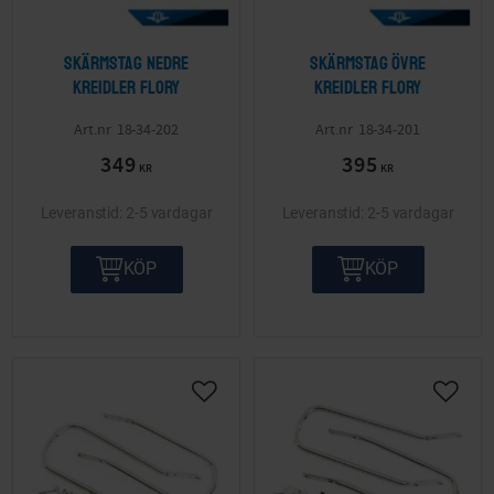
Skärmstag nedre
Skärmstag övre
Kreidler Flory
Kreidler Flory
18-34-202
18-34-201
349
395
KR
KR
2-5 vardagar
2-5 vardagar
KÖP
KÖP
Lägg till i önskelista
Lägg ti