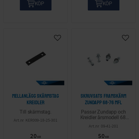
KÖP
KÖP
Lägg till i önskelista
Lägg ti
Mellanlägg skärmstag
Skruvsats framskärm
Kreidler
Zundapp 68-76 mfl
Till skärmstag.
Passar Zundapp och
Kreidler årsmodell 68-
KER009-18-25-301
76.
09-41-201
20
50
KR
KR