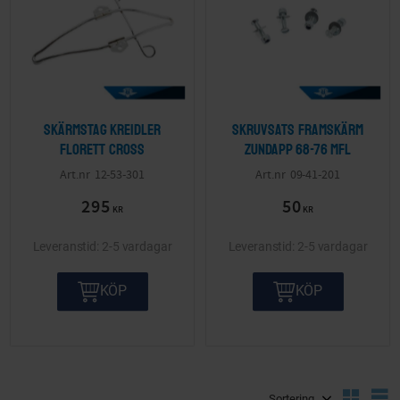
Skärmstag Kreidler
Skruvsats framskärm
Florett Cross
Zundapp 68-76 mfl
12-53-301
09-41-201
295
50
KR
KR
2-5 vardagar
2-5 vardagar
KÖP
KÖP
Välj sortering
V