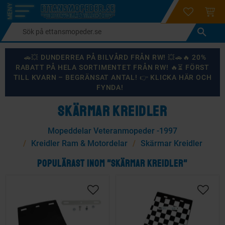
login
ÖNSKELI
KUND
Meny
🚗💥 DUNDERREA PÅ BILVÅRD FRÅN RW! 💥🚗🔥 20%
RABATT PÅ HELA SORTIMENTET FRÅN RW! 🔥⏳ FÖRST
TILL KVARN – BEGRÄNSAT ANTAL! 👉 KLICKA HÄR OCH
FYNDA!
SKÄRMAR KREIDLER
Mopeddelar Veteranmopeder -1997
Kreidler Ram & Motordelar
Skärmar Kreidler
POPULÄRAST INOM "SKÄRMAR KREIDLER"