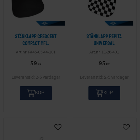
Stänklapp Crescent
Stänklapp Pepita
Compact mfl.
Universal
R445-05-44-101
11-26-401
59
95
KR
KR
2-5 vardagar
2-5 vardagar
KÖP
KÖP