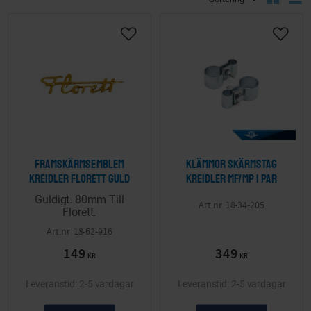
Lägg till i önskelista
Lägg ti
Framskärmsemblem
Klämmor skärmstag
Kreidler Florett guld
Kreidler MF/MP 1 par
Guldigt. 80mm Till
18-34-205
Florett.
18-62-916
149
349
KR
KR
2-5 vardagar
2-5 vardagar