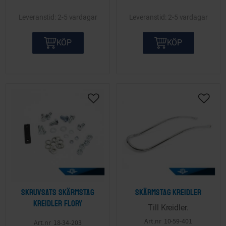
2-5 vardagar
2-5 vardagar
KÖP
KÖP
Lägg till i önskelista
Lägg ti
Skruvsats skärmstag
Skärmstag Kreidler
Kreidler Flory
Till Kreidler.
10-59-401
18-34-203