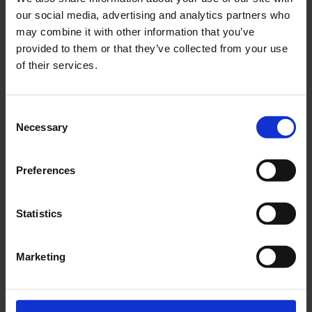
1 par.
our social media, advertising and analytics partners who
12-53-301
may combine it with other information that you’ve
12-54-101
provided to them or that they’ve collected from your use
349
295
KR
KR
of their services.
2-5 vardagar
2-5 vardagar
C
KÖP
KÖP
Necessary
o
n
s
Preferences
e
n
Lägg till i önskelista
Lägg ti
t
Statistics
S
e
Marketing
l
e
c