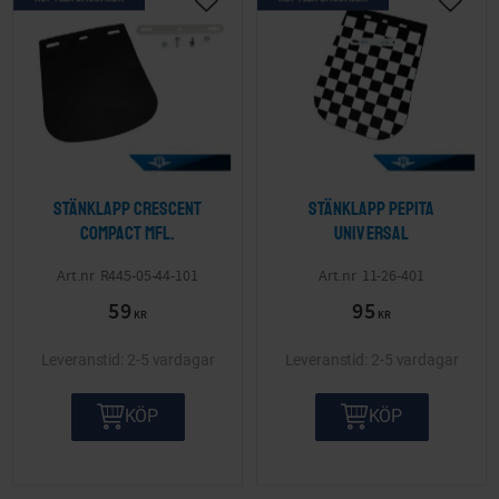
Lägg till i önskelista
Lägg ti
Stänklapp Crescent
Stänklapp Pepita
Compact mfl.
Universal
R445-05-44-101
11-26-401
59
95
KR
KR
2-5 vardagar
2-5 vardagar
KÖP
KÖP