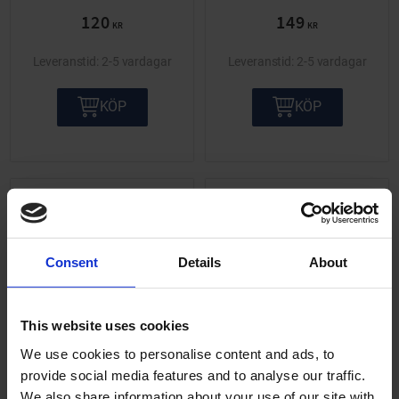
120
149
KR
KR
2-5 vardagar
2-5 vardagar
KÖP
KÖP
Lägg till i önskelista
Lägg ti
Consent
Details
About
This website uses cookies
We use cookies to personalise content and ads, to
Skärmstag Kreidler
Skärmstag Kreidler
provide social media features and to analyse our traffic.
Florett 1 par
Florett Cross
We also share information about your use of our site with