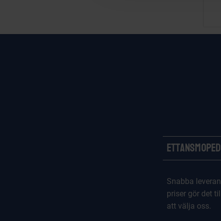
t
i
o
n
Ettansmoped
Snabba leveran
priser gör det til
att välja oss.