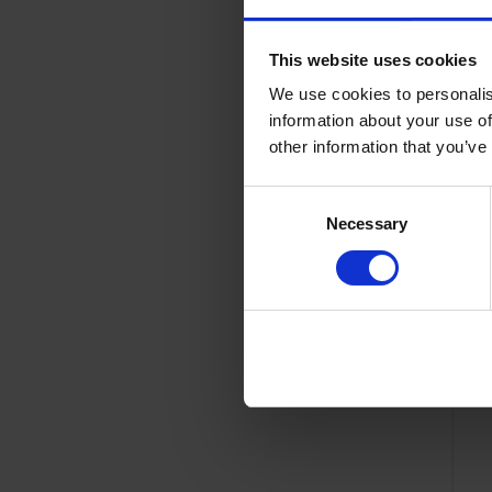
This website uses cookies
We use cookies to personalis
information about your use of
other information that you’ve
C
Necessary
o
n
s
e
n
t
S
e
l
e
c