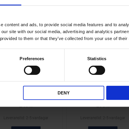
Lägg till i önskelista
e content and ads, to provide social media features and to analy
 our site with our social media, advertising and analytics partn
 provided to them or that they’ve collected from your use of their
Preferences
Statistics
Regnskydd sadeldyna
Sadelklädsel Yamaha Ne
450x455mm Universal
Svart 08-
Sadelklädsel Yamaha Neo
32757
svart för modeller 2008 oc
DENY
framåt.
34003
249
295
KR
KR
2-5 vardagar
2-5 vardagar