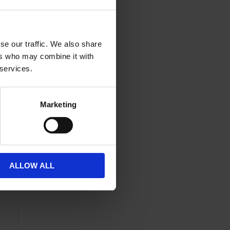
Lägg till i önskelista
se our traffic. We also share
ers who may combine it with
 services.
Marketing
os
s
h
ALLOW ALL