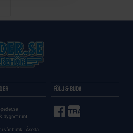
ider
Följ & Buda
peder.se
 & dygnet runt
 i vår butik i Åseda