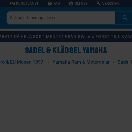
contact_mail
help
supervised_user_circle
build
KUNDTJÄNST
FAQ
OM OSS
VERKSTAD
 RABATT PÅ HELA SORTIMENTET FRÅN RW! 🔥⏳ FÖRST TILL KVA
SADEL & KLÄDSEL YAMAHA
ro & EU Moped 1997-
Yamaha Ram & Motordelar
Sadel 