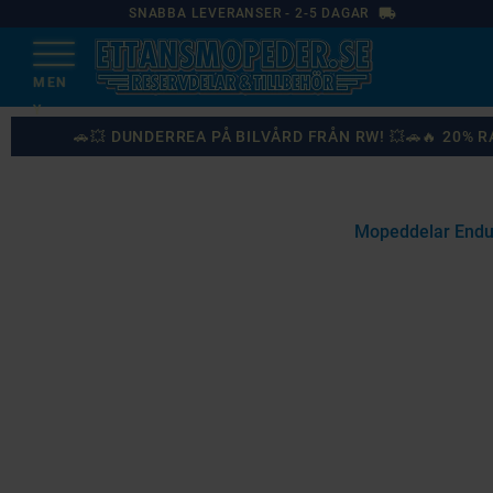
local_shipping
SNABBA LEVERANSER - 2-5 DAGAR
🚗💥 DUNDERREA PÅ BILVÅRD FRÅN RW! 💥🚗🔥 20%
Mopeddelar Endu