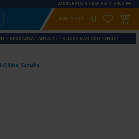
payment
SÄKRA BETALNINGAR VIA KLARNA
login
ÖNSKELISTA
KUNDVA
RN – BEGRÄNSAT ANTAL! 👉 KLICKA HÄR OCH FYNDA!
& Klädsel Yamaha