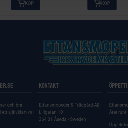
KÖP
KÖP
er.se
Kontakt
Öppett
ser och bra
Ettansmopeder & Trädgård AB
Ettansmo
l ett självklart val
Lillgatan 10
Året runt
364 31 Åseda - Sweden
Öppetider