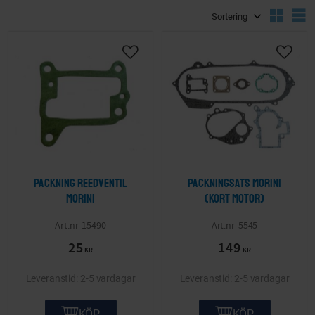
Välj sortering
V
Lägg till i önskelista
Lägg ti
Packning reedventil
Packningsats Morini
Morini
(kort motor)
15490
5545
25
149
KR
KR
2-5 vardagar
2-5 vardagar
KÖP
KÖP