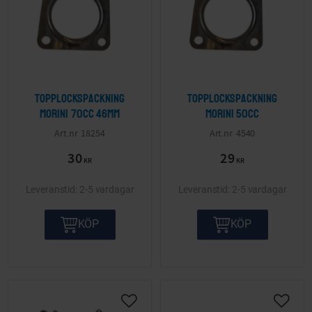
Topplockspackning
Topplockspackning
Morini 70cc 46mm
Morini 50cc
18254
4540
30
29
KR
KR
2-5 vardagar
2-5 vardagar
KÖP
KÖP