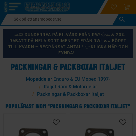
login
ÖNSKELI
KUND
Meny
🚗💥 DUNDERREA PÅ BILVÅRD FRÅN RW! 💥🚗🔥 20%
RABATT PÅ HELA SORTIMENTET FRÅN RW! 🔥⏳ FÖRST
TILL KVARN – BEGRÄNSAT ANTAL! 👉 KLICKA HÄR OCH
FYNDA!
PACKNINGAR & PACKBOXAR ITALJET
Mopeddelar Enduro & EU Moped 1997-
Italjet Ram & Motordelar
Packningar & Packboxar Italjet
POPULÄRAST INOM "PACKNINGAR & PACKBOXAR ITALJET"