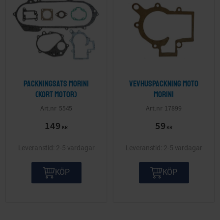
Packningsats Morini
Vevhuspackning Moto
(kort motor)
Morini
5545
17899
149
59
KR
KR
2-5 vardagar
2-5 vardagar
KÖP
KÖP