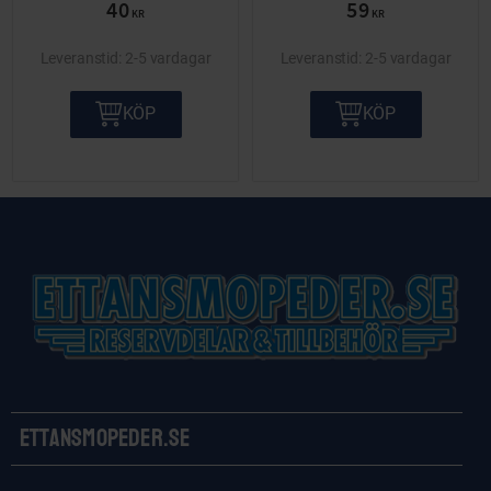
40
59
KR
KR
2-5 vardagar
2-5 vardagar
KÖP
KÖP
Ettansmopeder.se