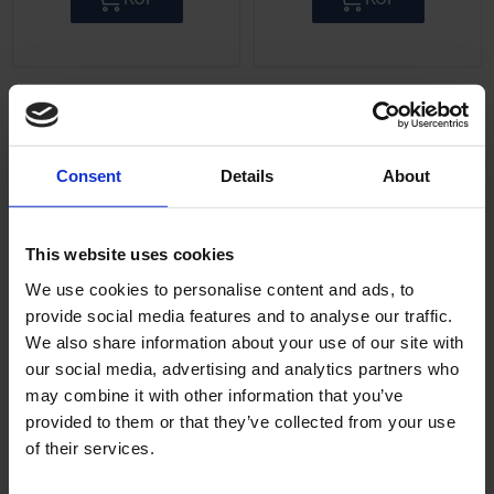
Lägg till i önskelista
Lägg ti
Consent
Details
About
This website uses cookies
We use cookies to personalise content and ads, to
provide social media features and to analyse our traffic.
Sotsats Morini 50cc
Sotsats Morini 70cc
We also share information about your use of our site with
46mm
33293
our social media, advertising and analytics partners who
9468
may combine it with other information that you’ve
provided to them or that they’ve collected from your use
79
49
KR
KR
of their services.
2-5 vardagar
2-5 vardagar