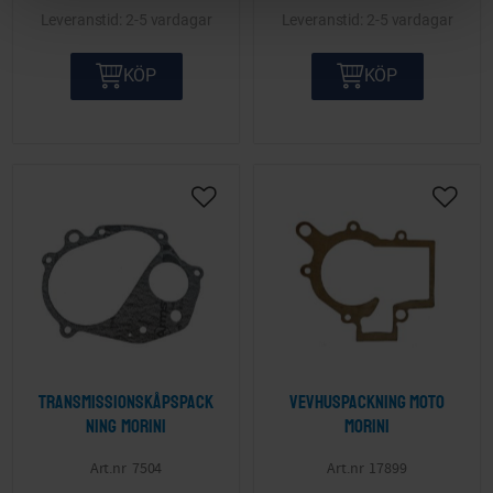
2-5 vardagar
2-5 vardagar
KÖP
KÖP
Lägg till i önskelista
Lägg ti
Transmissionskåpspack
Vevhuspackning Moto
ning Morini
Morini
7504
17899