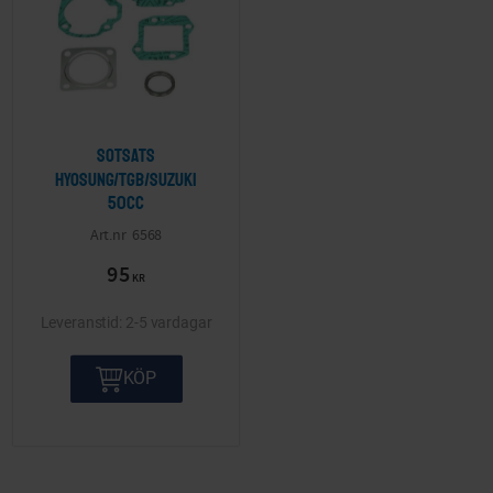
Sotsats
Hyosung/TGB/Suzuki
50cc
6568
95
KR
2-5 vardagar
KÖP