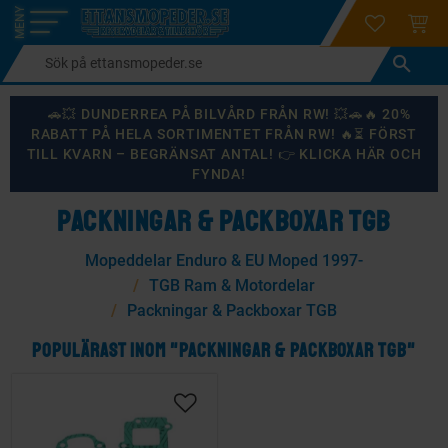
login
ÖNSKELI
KUND
Meny
🚗💥 DUNDERREA PÅ BILVÅRD FRÅN RW! 💥🚗🔥 20%
RABATT PÅ HELA SORTIMENTET FRÅN RW! 🔥⏳ FÖRST
TILL KVARN – BEGRÄNSAT ANTAL! 👉 KLICKA HÄR OCH
FYNDA!
PACKNINGAR & PACKBOXAR TGB
Mopeddelar Enduro & EU Moped 1997-
TGB Ram & Motordelar
Packningar & Packboxar TGB
POPULÄRAST INOM "PACKNINGAR & PACKBOXAR TGB"