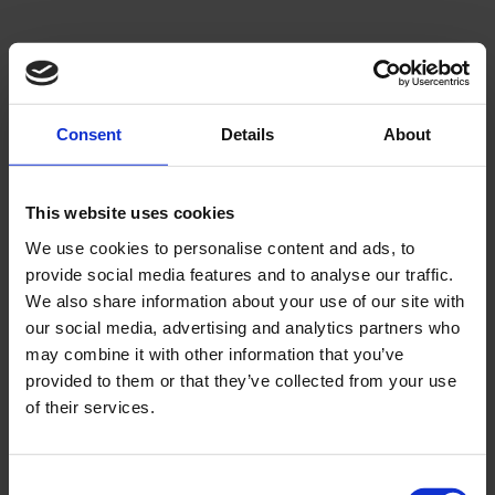
Lägg till i önskelista
Consent
Details
About
This website uses cookies
We use cookies to personalise content and ads, to
provide social media features and to analyse our traffic.
Sotsats
We also share information about your use of our site with
Hyosung/TGB/Suzuki
our social media, advertising and analytics partners who
50cc
may combine it with other information that you’ve
provided to them or that they’ve collected from your use
6568
of their services.
95
KR
2-5 vardagar
C