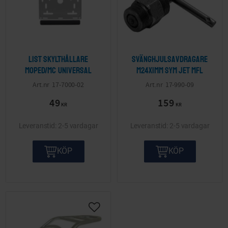
List skylthållare
Svänghjulsavdragare
Moped/MC Universal
M24x1mm Sym Jet mfl
17-7000-02
17-990-09
49
159
KR
KR
2-5 vardagar
2-5 vardagar
KÖP
KÖP