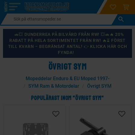
login
ÖNSKELI
KUND
Meny
🚗💥 DUNDERREA PÅ BILVÅRD FRÅN RW! 💥🚗🔥 20%
RABATT PÅ HELA SORTIMENTET FRÅN RW! 🔥⏳ FÖRST
TILL KVARN – BEGRÄNSAT ANTAL! 👉 KLICKA HÄR OCH
FYNDA!
ÖVRIGT SYM
Mopeddelar Enduro & EU Moped 1997-
SYM Ram & Motordelar
Övrigt SYM
POPULÄRAST INOM "ÖVRIGT SYM"