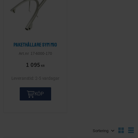
Pakethållare SYM Mio
17-6000-170
1 095
KR
2-5 vardagar
KÖP
Välj sortering
V