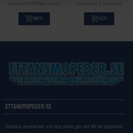
alla mc och mopeder.
Tillfälligt slutsåld
2-5 vardagar
INFO
KÖP
Ettansmopeder.se
Snabba leveranser och bra priser gör det till ett självklart