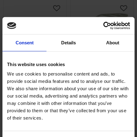
Lägg till i önskelista
Lägg ti
Consent
Details
About
This website uses cookies
List skylthållare
Pakethållare SYM Mio
Moped/MC Universal
We use cookies to personalise content and ads, to
Kromad.
Svart list för
provide social media features and to analyse our traffic.
17-6000-170
registreringsskylthållare
We also share information about your use of our site with
Moped/ MC. Listen är
17-7000-02
our social media, advertising and analytics partners who
mycket enkel att
may combine it with other information that you’ve
49
1 095
montera i nederkant på
KR
KR
registreringsskylthållare
provided to them or that they’ve collected from your use
n.
of their services.
2-5 vardagar
2-5 vardagar
KÖP
KÖP