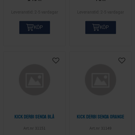
KR
KR
2-5 vardagar
2-5 vardagar
KÖP
KÖP
Lägg till i önskelista
Lägg ti
Kick Derbi Senda Blå
Kick Derbi Senda Orange
31151
31149