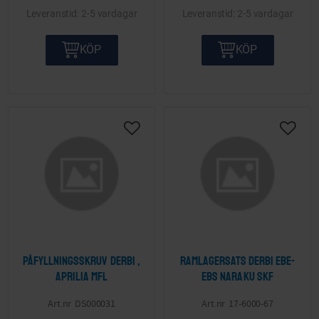
2-5 vardagar
2-5 vardagar
KÖP
KÖP
Lägg till i önskelista
Lägg ti
Påfyllningsskruv Derbi ,
Ramlagersats Derbi EBE-
Aprilia mfl
EBS Naraku SKF
DS000031
17-6000-67