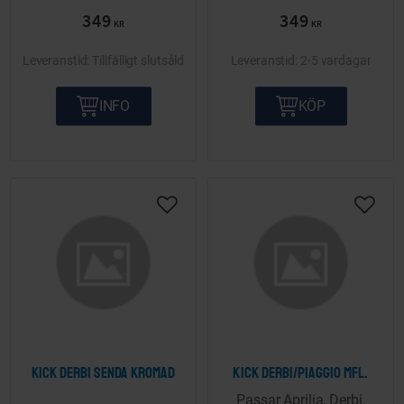
349
349
KR
KR
Tillfälligt slutsåld
2-5 vardagar
INFO
KÖP
Lägg till i önskelista
Lägg ti
Kick Derbi Senda kromad
Kick Derbi/Piaggio mfl.
Passar Aprilia, Derbi,