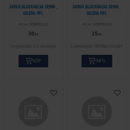
Skruv blockhalva Derbi ,
Skruv blockhalva Derbi ,
Gilera mfl
Gilera mfl
DS0000122
DS0000126
30
25
KR
KR
2-5 vardagar
Tillfälligt slutsåld
KÖP
INFO
Lägg till i önskelista
Lägg ti