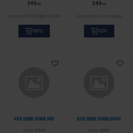
349
349
KR
KR
Tillfälligt slutsåld
2-5 vardagar
INFO
KÖP
Lägg till i önskelista
Lägg ti
Kick Derbi Senda Röd
Kick Derbi Senda Svart
31150
16991