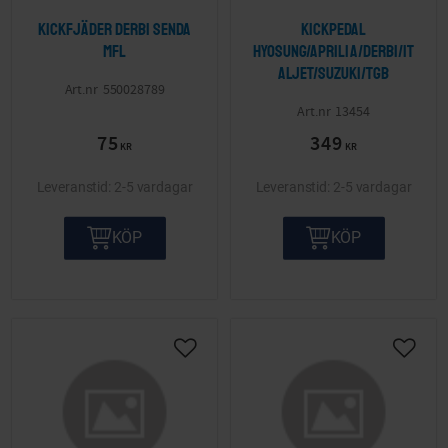
Kickfjäder Derbi Senda
Kickpedal
mfl
Hyosung/Aprilia/Derbi/It
aljet/Suzuki/TGB
550028789
13454
75
349
KR
KR
2-5 vardagar
2-5 vardagar
KÖP
KÖP
Lägg till i önskelista
Lägg ti