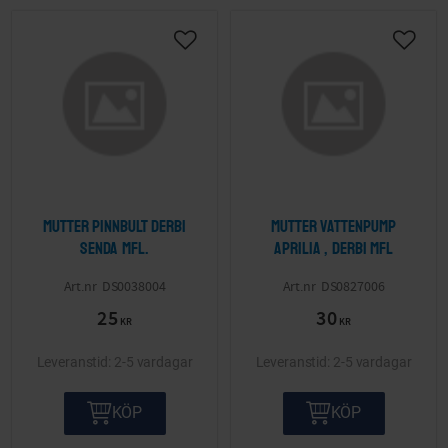
Lägg till i önskelista
Lägg ti
Mutter pinnbult Derbi
Mutter vattenpump
Senda mfl.
Aprilia , Derbi mfl
DS0038004
DS0827006
25
30
KR
KR
2-5 vardagar
2-5 vardagar
KÖP
KÖP