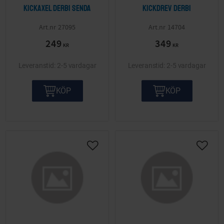
Kickaxel Derbi Senda
Kickdrev Derbi
27095
14704
249
349
KR
KR
2-5 vardagar
2-5 vardagar
KÖP
KÖP
Lägg till i önskelista
Lägg ti