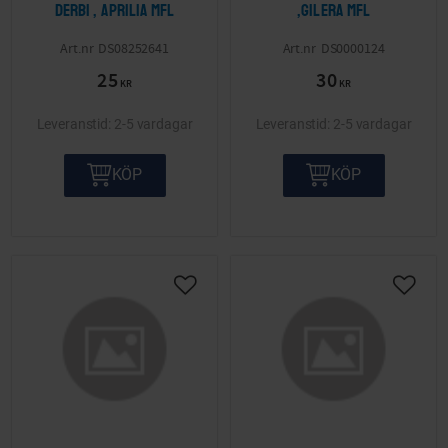
Derbi , Aprilia mfl
,Gilera mfl
DS08252641
DS0000124
25
30
KR
KR
2-5 vardagar
2-5 vardagar
KÖP
KÖP
Lägg till i önskelista
Lägg ti