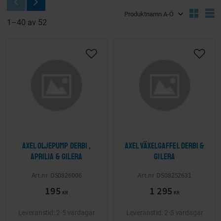
Välj sortering
V
1–
40
av
52
Lägg till i önskelista
Lägg ti
Axel oljepump Derbi ,
Axel växelgaffel Derbi &
Aprilia & Gilera
Gilera
DS0826006
DS08252631
195
1 295
KR
KR
2-5 vardagar
2-5 vardagar