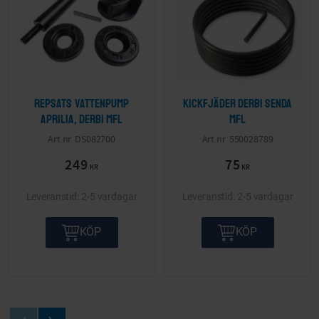
Repsats vattenpump
Kickfjäder Derbi Senda
Aprilia, Derbi mfl
mfl
DS082700
550028789
249
75
KR
KR
2-5 vardagar
2-5 vardagar
KÖP
KÖP