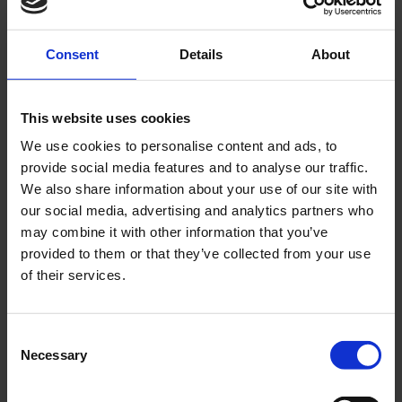
Consent
Details
About
This website uses cookies
Kullager 6204 TN9 SKF
Kylare Derbi Senda
We use cookies to personalise content and ads, to
Universal
provide social media features and to analyse our traffic.
DS08272
We also share information about your use of our site with
DS00271
our social media, advertising and analytics partners who
120
1 195
KR
KR
may combine it with other information that you’ve
provided to them or that they’ve collected from your use
2-5 vardagar
Tillfälligt slutsåld
of their services.
KÖP
INFO
C
Necessary
o
n
s