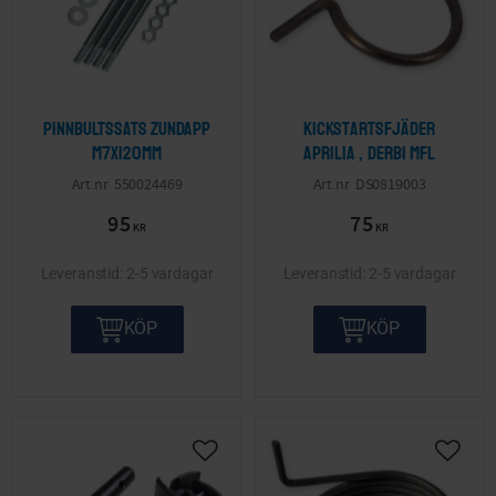
Pinnbultssats Zundapp
Kickstartsfjäder
M7x120mm
Aprilia , Derbi mfl
550024469
DS0819003
95
75
KR
KR
2-5 vardagar
2-5 vardagar
KÖP
KÖP