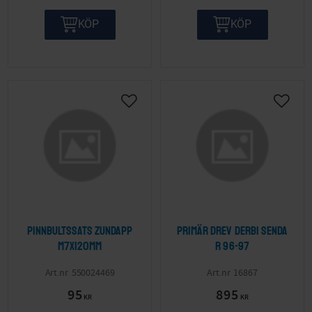
KÖP
KÖP
Lägg till i önskelista
Lägg ti
Pinnbultssats Zundapp
Primär Drev Derbi Senda
M7x120mm
R 96-97
550024469
16867
95
895
KR
KR