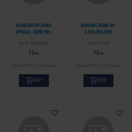
Kickstartsfjäder
Krysskil Derbi 06-
Aprilia , Derbi mfl
2.5x9.5x3.6mm
DS0819003
32723
75
75
KR
KR
2-5 vardagar
2-5 vardagar
KÖP
KÖP
Lägg till i önskelista
Lägg ti