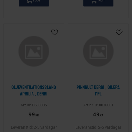
Lägg till i önskelista
Lägg ti
Oljeventilationsslang
Pinnbult Derbi , Gilera
Aprilia , Derbi
mfl
DS00005
DS0038001
99
49
KR
KR
2-5 vardagar
2-5 vardagar