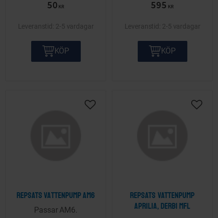
50
595
KR
KR
2-5 vardagar
2-5 vardagar
KÖP
KÖP
Lägg till i önskelista
Lägg ti
Repsats Vattenpump AM6
Repsats vattenpump
Aprilia, Derbi mfl
Passar AM6.