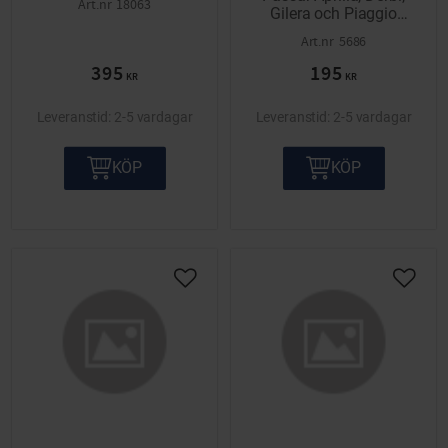
18063
Gilera och Piaggio
Scooter.
5686
395
195
KR
KR
2-5 vardagar
2-5 vardagar
KÖP
KÖP
Lägg till i önskelista
Lägg ti