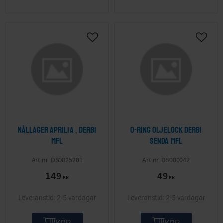
Lägg till i önskelista
Lägg ti
Nållager Aprilia , Derbi
O-ring oljelock Derbi
mfl
Senda mfl
DS0825201
DS000042
149
49
KR
KR
2-5 vardagar
2-5 vardagar
KÖP
KÖP