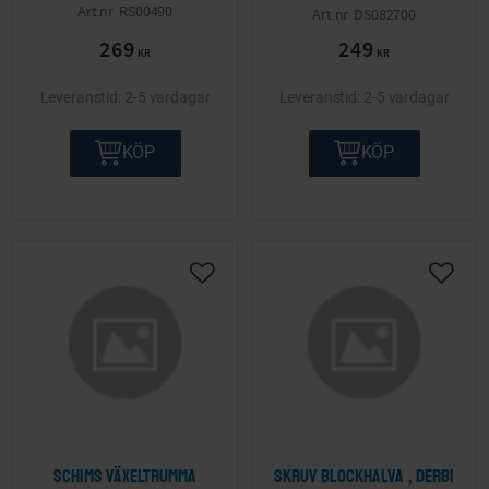
RS00490
DS082700
269
249
KR
KR
2-5 vardagar
2-5 vardagar
KÖP
KÖP
Lägg till i önskelista
Lägg ti
Schims växeltrumma
Skruv blockhalva , Derbi