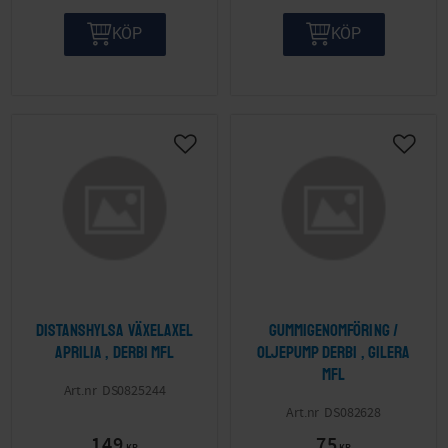
KÖP
KÖP
Lägg till i önskelista
Lägg ti
Distanshylsa växelaxel
Gummigenomföring /
Aprilia , Derbi mfl
oljepump Derbi , Gilera
mfl
DS0825244
DS082628
149
75