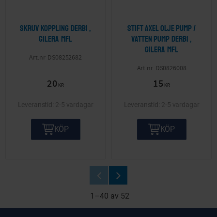
Skruv koppling Derbi ,
Stift axel olje pump /
Gilera mfl
vatten pump Derbi ,
Gilera mfl
DS08252682
DS0826008
20
15
KR
KR
2-5 vardagar
2-5 vardagar
KÖP
KÖP
1–
40
av
52