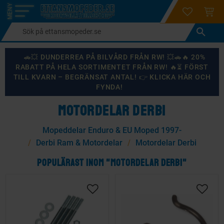
login
ÖNSKELI
KUND
Meny
🚗💥 DUNDERREA PÅ BILVÅRD FRÅN RW! 💥🚗🔥 20%
RABATT PÅ HELA SORTIMENTET FRÅN RW! 🔥⏳ FÖRST
TILL KVARN – BEGRÄNSAT ANTAL! 👉 KLICKA HÄR OCH
FYNDA!
MOTORDELAR DERBI
Mopeddelar Enduro & EU Moped 1997-
Derbi Ram & Motordelar
Motordelar Derbi
POPULÄRAST INOM "MOTORDELAR DERBI"