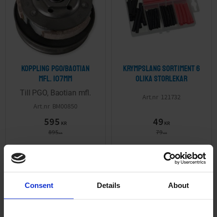
Koppling PGO/Baotian
Krympslang sortiment 6
mfl. 107mm
olika storlekar
Till PGO, Baotian mfl.
121732
BM00850
595
49
KR
KR
895
79
KR
KR
2-5 vardagar
UTGÅTT
KÖP
INFO
Consent
Details
About