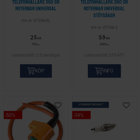
Telefonhållare 360 gr
Telefonhållare 360 gr
roterbar Universal
roterbar Universal
stötsäker
ET256-01
ET256-2
25
59
KR
KR
95
149
KR
KR
2-5 vardagar
UTGÅTT
KÖP
INFO
UTGÅENDE PRODUKT
Lägg till i önskelista
Lägg ti
50
%
34
%