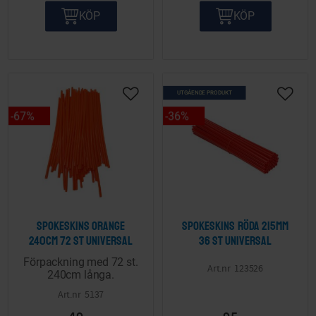
KÖP
KÖP
UTGÅENDE PRODUKT
Lägg till i önskelista
Lägg ti
67
%
36
%
Spokeskins orange
Spokeskins röda 215mm
240cm 72 st Universal
36 st Universal
Förpackning med 72 st.
123526
240cm långa.
5137