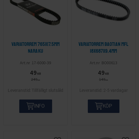
Variatorrem 765x17.5mm
Variatorrem Baotian mfl
Naraku
18x687x9.4mm
17-6000-39
BO00613
49
49
KR
KR
249
149
KR
KR
Tillfälligt slutsåld
2-5 vardagar
INFO
KÖP