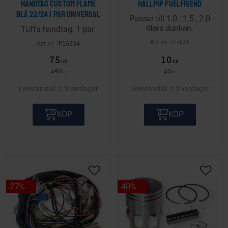
Handtag Custom flame
Hällpip Fuelfriend
blå 22/24 1 par Universal
Passar till 1.0 , 1.5 , 2.0
liters dunken.
Tuffa handtag. 1 par.
11-124
IP16334
75
10
KR
KR
149
29
KR
KR
2-5 vardagar
2-5 vardagar
KÖP
KÖP
Lägg till i önskelista
Lägg ti
27
%
40
%