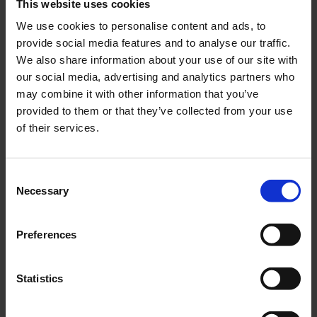
This website uses cookies
Lägg till i önskelista
Lägg ti
We use cookies to personalise content and ads, to
38
%
49
%
provide social media features and to analyse our traffic.
We also share information about your use of our site with
our social media, advertising and analytics partners who
may combine it with other information that you’ve
provided to them or that they’ve collected from your use
of their services.
Luftfilter Baotian mfl.
Luftfilter Honda SFX
29587
550010949
C
Necessary
59
25
o
KR
KR
n
95
49
KR
KR
s
Preferences
2-5 vardagar
2-5 vardagar
e
n
KÖP
KÖP
t
Statistics
S
e