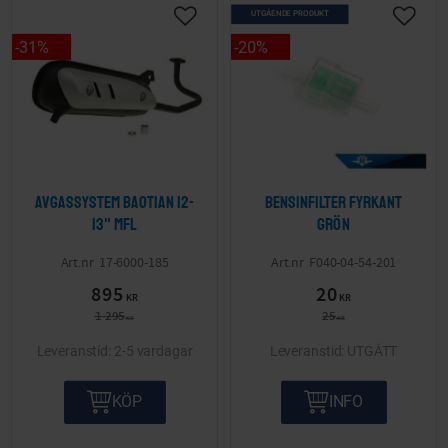
UTGÅENDE PRODUKT
Lägg till i önskelista
Lägg ti
31
%
20
%
Avgassystem Baotian 12-
Bensinfilter Fyrkant
13" mfl
grön
17-6000-185
F040-04-54-201
895
20
KR
KR
1 295
25
KR
KR
2-5 vardagar
UTGÅTT
KÖP
INFO