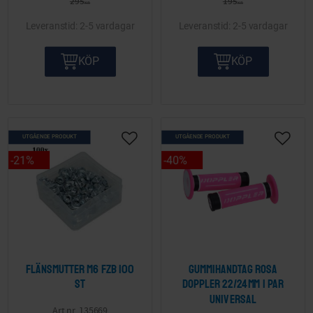
295
195
KR
KR
2-5 vardagar
2-5 vardagar
KÖP
KÖP
UTGÅENDE PRODUKT
UTGÅENDE PRODUKT
Lägg till i önskelista
Lägg ti
21
%
40
%
Flänsmutter M6 FZB 100
Gummihandtag Rosa
st
Doppler 22/24mm 1 par
Universal
135669