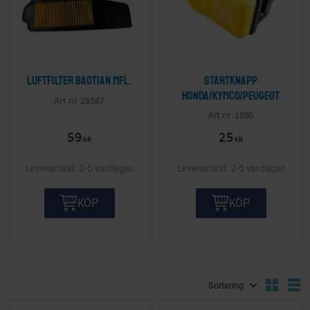
Luftfilter Baotian mfl.
Startknapp
Honda/Kymco/Peugeot
29587
1880
59
25
KR
KR
2-5 vardagar
2-5 vardagar
KÖP
KÖP
Välj sortering
V