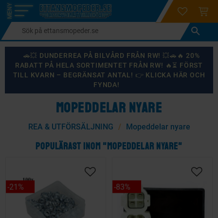
login
ÖNSKELI
KUND
Meny
🚗💥 DUNDERREA PÅ BILVÅRD FRÅN RW! 💥🚗🔥 20%
RABATT PÅ HELA SORTIMENTET FRÅN RW! 🔥⏳ FÖRST
TILL KVARN – BEGRÄNSAT ANTAL! 👉 KLICKA HÄR OCH
FYNDA!
MOPEDDELAR NYARE
REA & UTFÖRSÄLJNING
Mopeddelar nyare
POPULÄRAST INOM "MOPEDDELAR NYARE"
21
%
83
%