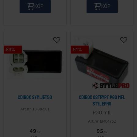
KÖP
KÖP
Lägg till i önskelista
Lägg ti
83
%
51
%
Cdibox SYM Jet50
Cdibox ostrypt PGO mfl
Stylepro
13-38-501
PGO mfl.
BM04752
49
95
KR
KR