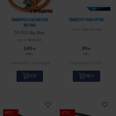
Tändspole Racing PGO
Tändstift MGW CP7NC
Big Max
T082-56-1913
Till PGO Big Max.
BM04762
149
39
KR
KR
295
59
KR
KR
2-5 vardagar
UTGÅTT
KÖP
INFO
Lägg till i önskelista
Lägg ti
80
%
67
%