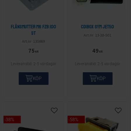
Flänsmutter M6 FZB 100
Cdibox SYM Jet50
st
13-38-501
135669
75
49
KR
KR
2-5 vardagar
2-5 vardagar
KÖP
KÖP
38
%
58
%