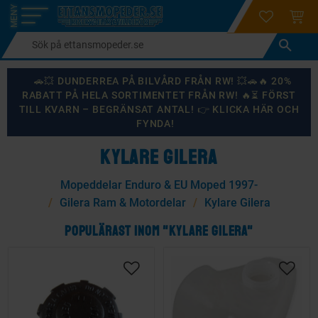
login
ÖNSKELI
KUND
Meny
🚗💥 DUNDERREA PÅ BILVÅRD FRÅN RW! 💥🚗🔥 20%
RABATT PÅ HELA SORTIMENTET FRÅN RW! 🔥⏳ FÖRST
TILL KVARN – BEGRÄNSAT ANTAL! 👉 KLICKA HÄR OCH
FYNDA!
KYLARE GILERA
Mopeddelar Enduro & EU Moped 1997-
Gilera Ram & Motordelar
Kylare Gilera
POPULÄRAST INOM "KYLARE GILERA"