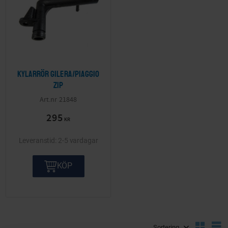
Kylarrör Gilera/Piaggio
Zip
21848
295
KR
2-5 vardagar
KÖP
Välj sortering
V