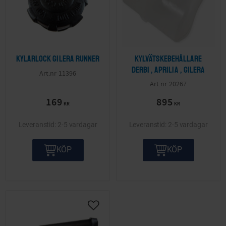
Kylarlock Gilera Runner
Kylvätskebehållare
Derbi , Aprilia , Gilera
11396
20267
169
895
KR
KR
2-5 vardagar
2-5 vardagar
KÖP
KÖP