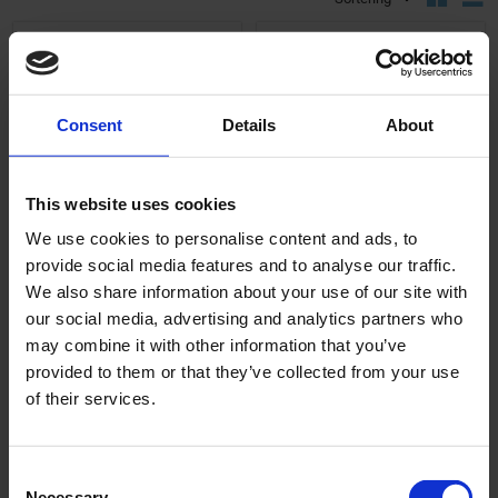
Lägg till i önskelista
Lägg ti
Consent
Details
About
This website uses cookies
We use cookies to personalise content and ads, to
Kylarlock Gilera Runner
Kylarrör Gilera/Piaggio
provide social media features and to analyse our traffic.
Zip
We also share information about your use of our site with
11396
our social media, advertising and analytics partners who
21848
may combine it with other information that you’ve
169
295
KR
KR
provided to them or that they’ve collected from your use
of their services.
2-5 vardagar
2-5 vardagar
KÖP
KÖP
C
Necessary