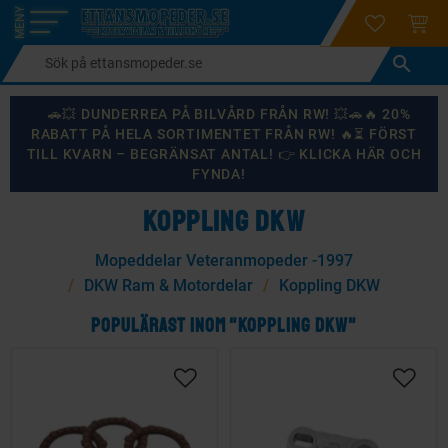
login
ÖNSKELI
KUND
Meny
🚗💥 DUNDERREA PÅ BILVÅRD FRÅN RW! 💥🚗🔥 20%
RABATT PÅ HELA SORTIMENTET FRÅN RW! 🔥⏳ FÖRST
TILL KVARN – BEGRÄNSAT ANTAL! 👉 KLICKA HÄR OCH
FYNDA!
KOPPLING DKW
Mopeddelar Veteranmopeder -1997
DKW Ram & Motordelar
Koppling DKW
POPULÄRAST INOM "KOPPLING DKW"