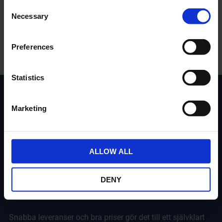
C
2-5 vardagar
2-5 vardagar
Necessary
o
n
KÖP
KÖP
s
Preferences
e
n
t
Statistics
S
e
Marketing
l
e
c
t
ALLOW ALL
i
o
DENY
Ettansmopeder.se
n
Snabba leveranser och bra priser gör det till ett självklart