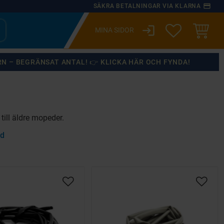
payment
SÄKRA BETALNINGAR VIA KLARNA
login
ÖNSKELISTA
KUNDVA
RN – BEGRÄNSAT ANTAL! 👉 KLICKA HÄR OCH FYNDA!
till äldre mopeder.
ed