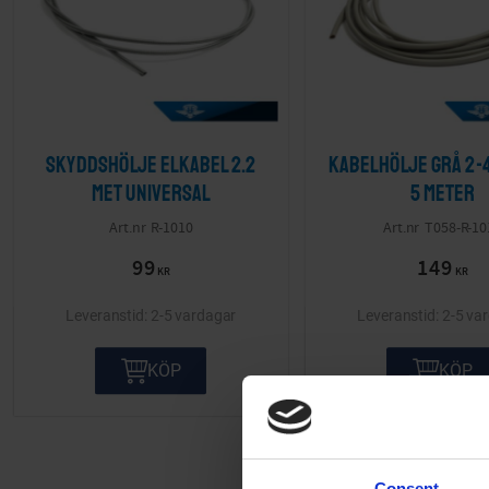
Skyddshölje elkabel 2.2
Kabelhölje Grå 2-
met Universal
5 meter
R-1010
T058-R-10
99
149
KR
KR
2-5 vardagar
2-5 va
KÖP
KÖP
Consent