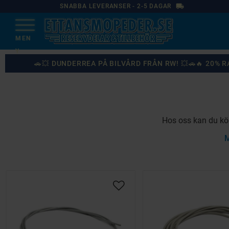
local_shipping
SNABBA LEVERANSER - 2-5 DAGAR
🚗💥 DUNDERREA PÅ BILVÅRD FRÅN RW! 💥🚗🔥 20%
Hos oss kan du köp
M