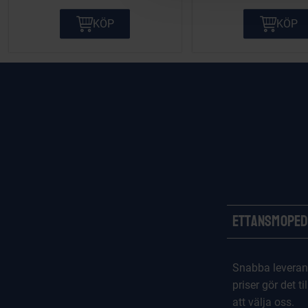
c
t
KÖP
KÖP
i
o
n
Ettansmoped
Snabba leveran
priser gör det til
att välja oss.