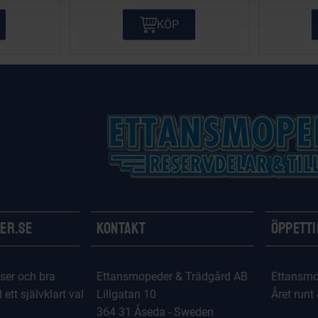
KÖP
er.se
Kontakt
Öppett
ser och bra
Ettansmopeder & Trädgård AB
Ettansmo
l ett självklart val
Lillgatan 10
Året runt
364 31 Åseda - Sweden