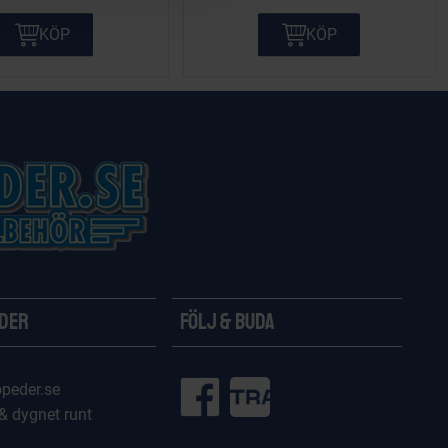
KÖP
KÖP
ider
Följ & Buda
peder.se
 & dygnet runt