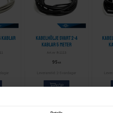
4 kablar
Kabelhölje Svart 2-4
Kabel
kablar 5 meter
k
11
R-1113
95
KR
rdagar
2-5 vardagar
KÖP
Details