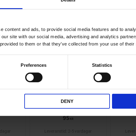
KÖP FLER SPARA MER
KÖP FLER SPARA
Lägg till i önskelista
Lägg till i önskelis
e content and ads, to provide social media features and to analy
 our site with our social media, advertising and analytics partn
 provided to them or that they’ve collected from your use of their
Preferences
Statistics
 5-10
Kabelhölje Svart 2-4
Kabel
er
kablar 5 meter
k
DENY
12
R-1113
95
KR
rdagar
2-5 vardagar