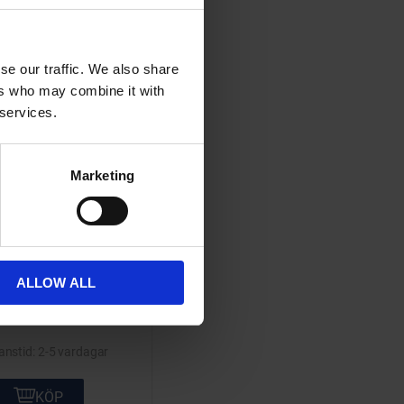
ta
Lägg till i önskelista
se our traffic. We also share
ers who may combine it with
 services.
Marketing
ger bak Microcar
25x47x12mm
6005LLUC3
ALLOW ALL
80-100-27
179
KR
2-5 vardagar
KÖP