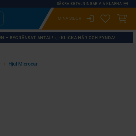
payment
SÄKRA BETALNINGAR VIA KLARNA
login
ÖNSKELISTA
KUNDVA
RN – BEGRÄNSAT ANTAL! 👉 KLICKA HÄR OCH FYNDA!
r
Hjul Microcar