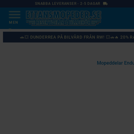
local_shipping
SNABBA LEVERANSER - 2-5 DAGAR
🚗💥 DUNDERREA PÅ BILVÅRD FRÅN RW! 💥🚗🔥 20%
Mopeddelar Endu