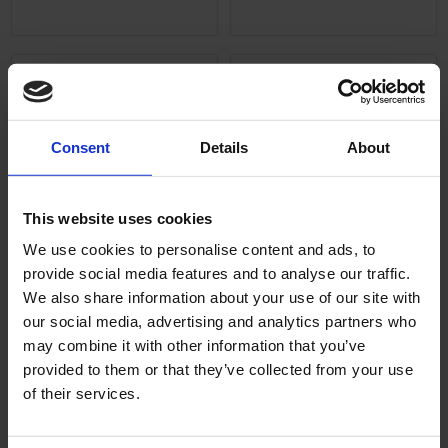
Lägg till i önskelista
Lägg ti
Consent
Details
About
This website uses cookies
We use cookies to personalise content and ads, to
Hastighetsmätare VDO
Hastighetsmätare VDO
provide social media features and to analyse our traffic.
typ MCB mfl. 120km/h
typ MCB mfl. 70km
We also share information about your use of our site with
our social media, advertising and analytics partners who
19147
MOH001-169204501
may combine it with other information that you’ve
895
995
KR
KR
provided to them or that they’ve collected from your use
of their services.
2-5 vardagar
2-5 vardagar