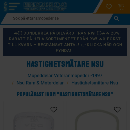
login
ÖNSKELI
KUND
Meny
🚗💥 DUNDERREA PÅ BILVÅRD FRÅN RW! 💥🚗🔥 20%
RABATT PÅ HELA SORTIMENTET FRÅN RW! 🔥⏳ FÖRST
TILL KVARN – BEGRÄNSAT ANTAL! 👉 KLICKA HÄR OCH
FYNDA!
HASTIGHETSMÄTARE NSU
Mopeddelar Veteranmopeder -1997
Nsu Ram & Motordelar
Hastighetsmätare Nsu
POPULÄRAST INOM "HASTIGHETSMÄTARE NSU"