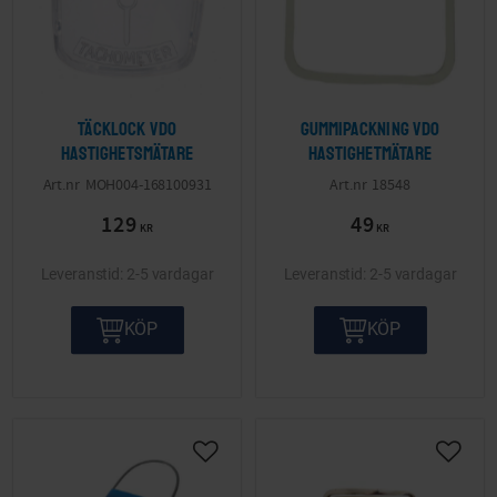
Täcklock Vdo
Gummipackning VDO
Hastighetsmätare
hastighetmätare
MOH004-168100931
18548
129
49
KR
KR
2-5 vardagar
2-5 vardagar
KÖP
KÖP