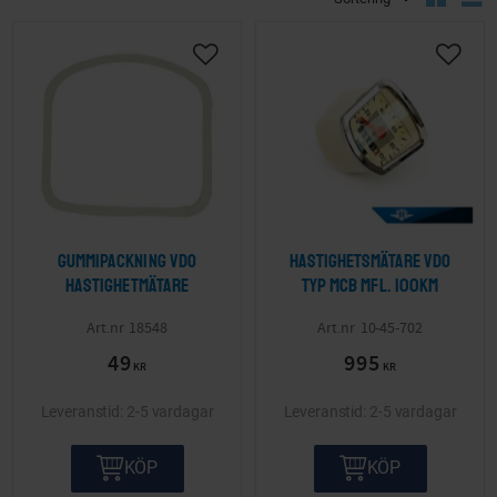
Lägg till i önskelista
Lägg ti
Gummipackning VDO
Hastighetsmätare VDO
hastighetmätare
typ MCB mfl. 100km
18548
10-45-702
49
995
KR
KR
2-5 vardagar
2-5 vardagar
KÖP
KÖP