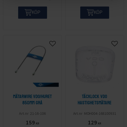
KÖP
KÖP
Lägg till i önskelista
Lägg ti
Mätarwire VDO/Huret
Täcklock Vdo
850mm grå
Hastighetsmätare
21-16-106
MOH004-168100931
159
129
KR
KR