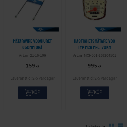
Mätarwire VDO/Huret
Hastighetsmätare VDO
850mm grå
typ MCB mfl. 70km
21-16-106
MOH001-169204501
159
995
KR
KR
2-5 vardagar
2-5 vardagar
KÖP
KÖP
Välj sortering
V