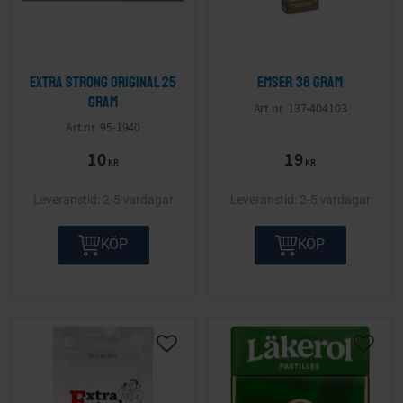
Extra Strong Original 25
Emser 38 gram
gram
137-404103
95-1940
10
19
KR
KR
2-5 vardagar
2-5 vardagar
KÖP
KÖP