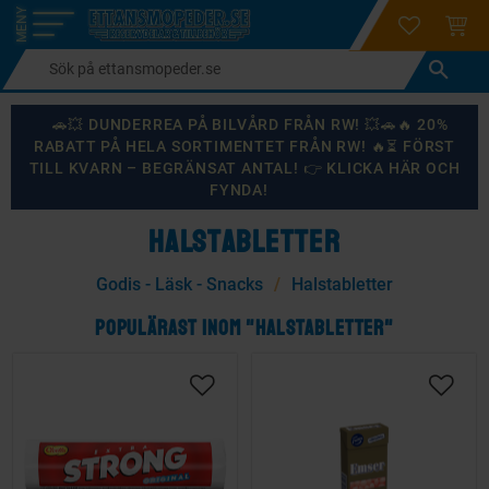
login
ÖNSKELI
KUND
Meny
🚗💥 DUNDERREA PÅ BILVÅRD FRÅN RW! 💥🚗🔥 20%
RABATT PÅ HELA SORTIMENTET FRÅN RW! 🔥⏳ FÖRST
TILL KVARN – BEGRÄNSAT ANTAL! 👉 KLICKA HÄR OCH
FYNDA!
HALSTABLETTER
Godis - Läsk - Snacks
Halstabletter
POPULÄRAST INOM "HALSTABLETTER"