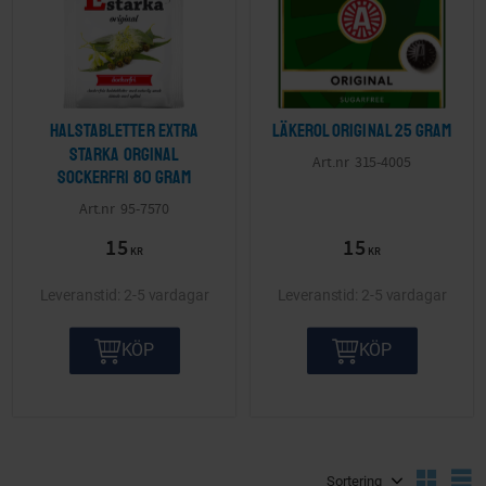
Halstabletter Extra
Läkerol Original 25 gram
starka orginal
315-4005
sockerfri 80 gram
95-7570
15
15
KR
KR
2-5 vardagar
2-5 vardagar
KÖP
KÖP
Välj sortering
V