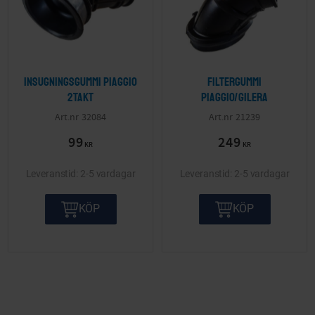
Insugningsgummi Piaggio
Filtergummi
2takt
Piaggio/Gilera
32084
21239
99
249
KR
KR
2-5 vardagar
2-5 vardagar
KÖP
KÖP