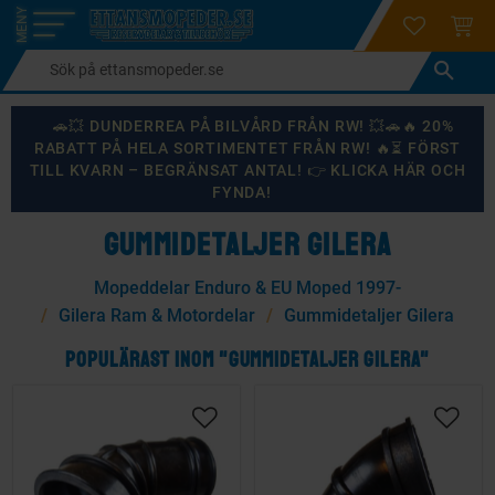
login
ÖNSKELI
KUND
Meny
🚗💥 DUNDERREA PÅ BILVÅRD FRÅN RW! 💥🚗🔥 20%
RABATT PÅ HELA SORTIMENTET FRÅN RW! 🔥⏳ FÖRST
TILL KVARN – BEGRÄNSAT ANTAL! 👉 KLICKA HÄR OCH
FYNDA!
GUMMIDETALJER GILERA
Mopeddelar Enduro & EU Moped 1997-
Gilera Ram & Motordelar
Gummidetaljer Gilera
POPULÄRAST INOM "GUMMIDETALJER GILERA"