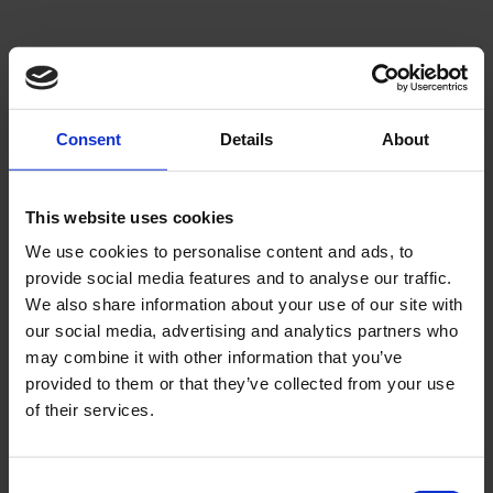
Välj sortering
V
Lägg till i önskelista
Lägg ti
Consent
Details
About
This website uses cookies
We use cookies to personalise content and ads, to
provide social media features and to analyse our traffic.
We also share information about your use of our site with
Filtergummi
Insugningsgummi Piaggio
our social media, advertising and analytics partners who
Piaggio/Gilera
2takt
may combine it with other information that you’ve
provided to them or that they’ve collected from your use
21239
32084
of their services.
249
99
KR
KR
2-5 vardagar
2-5 vardagar
C