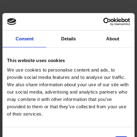
Välj sortering
V
Lägg till i önskelista
Lägg ti
Consent
Details
About
This website uses cookies
We use cookies to personalise content and ads, to
provide social media features and to analyse our traffic.
We also share information about your use of our site with
Dammtätning framsving
Styrlagerstats Honda
our social media, advertising and analytics partners who
Honda Vision
Vision/Peugeot/Kymco
may combine it with other information that you’ve
provided to them or that they’ve collected from your use
8964
4082
of their services.
15
195
KR
KR
2-5 vardagar
2-5 vardagar
C