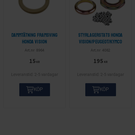
Dammtätning framsving
Styrlagerstats Honda
Honda Vision
Vision/Peugeot/Kymco
8964
4082
15
195
KR
KR
2-5 vardagar
2-5 vardagar
KÖP
KÖP