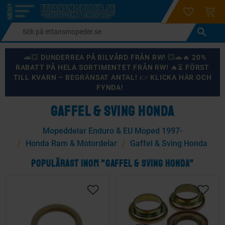
login
ÖNSKELI
KUND
Meny
🚗💥 DUNDERREA PÅ BILVÅRD FRÅN RW! 💥🚗🔥 20%
RABATT PÅ HELA SORTIMENTET FRÅN RW! 🔥⏳ FÖRST
TILL KVARN – BEGRÄNSAT ANTAL! 👉 KLICKA HÄR OCH
FYNDA!
GAFFEL & SVING HONDA
Mopeddelar Enduro & EU Moped 1997-
Honda Ram & Motordelar
Gaffel & Sving Honda
POPULÄRAST INOM "GAFFEL & SVING HONDA"